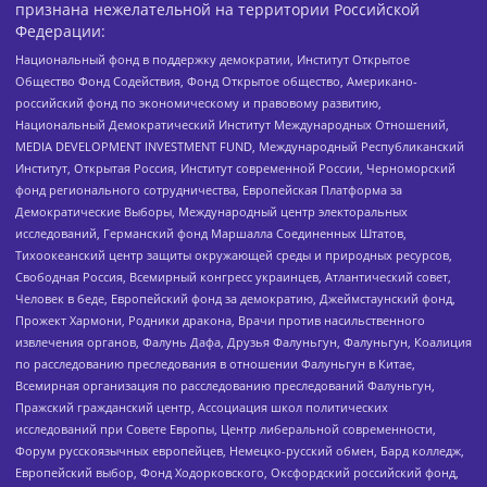
признана нежелательной на территории Российской
Федерации:
Национальный фонд в поддержку демократии, Институт Открытое
Общество Фонд Содействия, Фонд Открытое общество, Американо-
российский фонд по экономическому и правовому развитию,
Национальный Демократический Институт Международных Отношений,
MEDIA DEVELOPMENT INVESTMENT FUND, Международный Республиканский
Институт, Открытая Россия, Институт современной России, Черноморский
фонд регионального сотрудничества, Европейская Платформа за
Демократические Выборы, Международный центр электоральных
исследований, Германский фонд Маршалла Соединенных Штатов,
Тихоокеанский центр защиты окружающей среды и природных ресурсов,
Свободная Россия, Всемирный конгресс украинцев, Атлантический совет,
Человек в беде, Европейский фонд за демократию, Джеймстаунский фонд,
Прожект Хармони, Родники дракона, Врачи против насильственного
извлечения органов, Фалунь Дафа, Друзья Фалуньгун, Фалуньгун, Коалиция
по расследованию преследования в отношении Фалуньгун в Китае,
Всемирная организация по расследованию преследований Фалуньгун,
Пражский гражданский центр, Ассоциация школ политических
исследований при Совете Европы, Центр либеральной современности,
Форум русскоязычных европейцев, Немецко-русский обмен, Бард колледж,
Европейский выбор, Фонд Ходорковского, Оксфордский российский фонд,