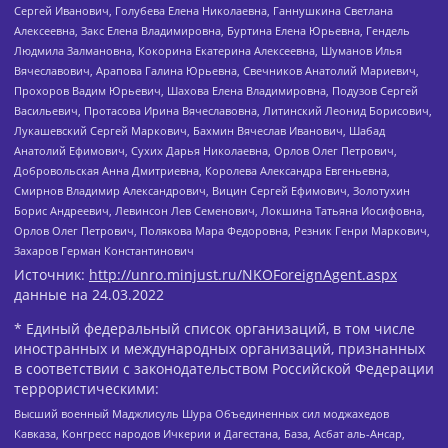
Сергей Иванович, Голубева Елена Николаевна, Ганнушкина Светлана
Алексеевна, Закс Елена Владимировна, Буртина Елена Юрьевна, Гендель
Людмила Залмановна, Кокорина Екатерина Алексеевна, Шуманов Илья
Вячеславович, Арапова Галина Юрьевна, Свечников Анатолий Мариевич,
Прохоров Вадим Юрьевич, Шахова Елена Владимировна, Подузов Сергей
Васильевич, Протасова Ирина Вячеславовна, Литинский Леонид Борисович,
Лукашевский Сергей Маркович, Бахмин Вячеслав Иванович, Шабад
Анатолий Ефимович, Сухих Дарья Николаевна, Орлов Олег Петрович,
Добровольская Анна Дмитриевна, Королева Александра Евгеньевна,
Смирнов Владимир Александрович, Вицин Сергей Ефимович, Золотухин
Борис Андреевич, Левинсон Лев Семенович, Локшина Татьяна Иосифовна,
Орлов Олег Петрович, Полякова Мара Федоровна, Резник Генри Маркович,
Захаров Герман Константинович
Источник:
http://unro.minjust.ru/NKOForeignAgent.aspx
данные на
24.03.2022
* Единый федеральный список организаций, в том числе
иностранных и международных организаций, признанных
в соответствии с законодательством Российской Федерации
террористическими:
Высший военный Маджлисуль Шура Объединенных сил моджахедов
Кавказа, Конгресс народов Ичкерии и Дагестана, База, Асбат аль-Ансар,