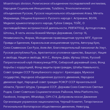
Misanthropic division, Религиозное объединение последователей инглиизма,
Народная Социальная Инициатива, TulaSkins, Этнополитическое
объединение Русские, Русское национальное объединение Атака, Мечеть
Мирмамеда, Община Коренного Русского народа г. Астрахани, ВОЛЯ,
Меджлис крымскотатарского народа, Рубеж Севера, ТОЙС, О
противодействии экстремистской деятельности, РЕВТАТПОД, Артподготовка,
Штольц, В честь иконы Божией Матери Державная, Сектор 16,
Независимость, Фирма, Молодежная правозащитная группа МПГ, Курсом
Правды и Единения, Каракольская инициативная группа, Автоград Крю,
Союз Славянских Сил Руси, Алля-Аят, Благотворительный пансионат Ак Умут,
Русская республика Русь, Арестантское уголовное единство, Башкорт, Нация
и свобода, Нация и свобода, W.H.С., Фалунь Дафа, Иртыш Ultras, Русский
Патриотический клуб-Новокузнецк/РПК, Сибирский державный союз, Фонд
борьбы с коррупцией, Фонд защиты прав граждан, Штабы Навального,
Совет граждан СССР Прикубанского округа г. Краснодара, Мужское
государство, Народное объединение русского движения, Народное
движение Адат, Народный совет граждан РСФСР СССР Архангельской
области, Проект Штурм, Граждане СССР, Держава Союз Советских Светлых
Родов, Совет Советских Социалистических Районов, Meta Platforms Inc,
Facebook, Instagram, WhatsApp, СИЧ-С14, Добровольческое Движение
Организации украинских националистов, Черный Комитет, Татарстанское
Региональное Всетатарское общественное движение, Невоград,