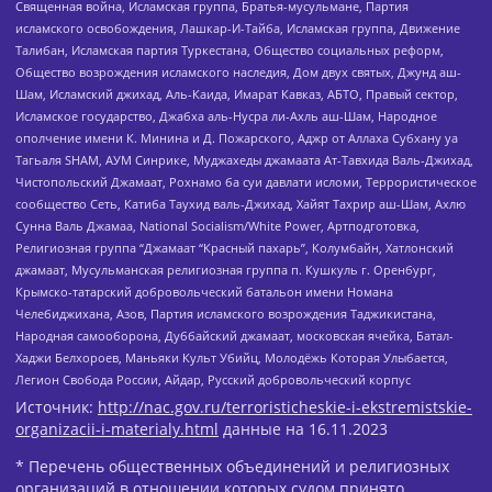
Священная война, Исламская группа, Братья-мусульмане, Партия
исламского освобождения, Лашкар-И-Тайба, Исламская группа, Движение
Талибан, Исламская партия Туркестана, Общество социальных реформ,
Общество возрождения исламского наследия, Дом двух святых, Джунд аш-
Шам, Исламский джихад, Аль-Каида, Имарат Кавказ, АБТО, Правый сектор,
Исламское государство, Джабха аль-Нусра ли-Ахль аш-Шам, Народное
ополчение имени К. Минина и Д. Пожарского, Аджр от Аллаха Субхану уа
Тагьаля SHAM, АУМ Синрике, Муджахеды джамаата Ат-Тавхида Валь-Джихад,
Чистопольский Джамаат, Рохнамо ба суи давлати исломи, Террористическое
сообщество Сеть, Катиба Таухид валь-Джихад, Хайят Тахрир аш-Шам, Ахлю
Сунна Валь Джамаа, National Socialism/White Power, Артподготовка,
Религиозная группа “Джамаат “Красный пахарь”, Колумбайн, Хатлонский
джамаат, Мусульманская религиозная группа п. Кушкуль г. Оренбург,
Крымско-татарский добровольческий батальон имени Номана
Челебиджихана, Азов, Партия исламского возрождения Таджикистана,
Народная самооборона, Дуббайский джамаат, московская ячейка, Батал-
Хаджи Белхороев, Маньяки Культ Убийц, Молодёжь Которая Улыбается,
Легион Свобода России, Айдар, Русский добровольческий корпус
Источник:
http://nac.gov.ru/terroristicheskie-i-ekstremistskie-
organizacii-i-materialy.html
данные на
16.11.2023
* Перечень общественных объединений и религиозных
организаций в отношении которых судом принято