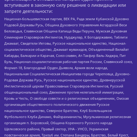
вступившее в законную силу решение о ликвидации или
запрете деятельности:
Национал-большевистская партия, ВЕК РА, Рада земли Кубанской Духовно
Родовой Державы Русь, Община Духовного Управления Асгардской Веси
Беловодья, Славянская Община Капища Веды Перуна, Мужская Духовная
Семинария Староверов-Инглингов, Нурджулар, К Богодержавию, Таблиги
Джамаат, Свидетели Иеговы, Русское национальное единство, Национал-
социалистическое общество, Джамаат мувахидов, Объединенный Вилайат
Кабарды, Балкарии и Карачая, Союз славян, Ат-Такфир Валь-Хиджра, Пит
Буль, Национал-социалистическая рабочая партия России, Славянский союз,
Формат-18, Благородный Орден Дьявола, Армия воли народа,
Национальная Социалистическая Инициатива города Череповца, Духовно-
Родовая Держава Русь, Русское национальное единство, Древнерусской
Инглистической церкви Православных Староверов-Инглингов, Русский
общенациональный союз, Движение против нелегальной иммиграции,
Кровь и Честь, О свободе совести и о религиозных объединениях, Омская
организация общественного политического движения Русское
национальное единство, Северное Братство, Клуб Болельщиков
Футбольного Клуба Динамо, Файзрахманисты, Мусульманская религиозная
организация п. Боровский, Община Коренного Русского народа
Щелковского района, Правый сектор, УНА - УНСО, Украинская
повстанческая армия, Тризуб им. Степана Бандеры, Братство, Белый Крест,