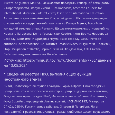
Эберта, XZ gGmbH, Мобильная академия поддержки гендерной демократии
и миротворчества, Форум имени Льва Копелева, American Councils for
International Education, Cultural Vistas, Institute of International Education,
Антивоенное движение Антальи, Открытый диалог, Школа международных
отношений и государственной политики им Питера Мунка, Российско-
канадский демократический альянс, Школа международных отношений им
Нормана Патерсона, Центр Гражданских Свобод, Фонд Бориса Немцова за
Свободу, Фонд имени Фридриха Науманна за свободу, Феминистское
антивоенное сопротивление, Комитет независимости Ингушетии, Прометей,
Stop Occupation of Karelia, Вернись живым, Фридом Хаус, СОТА медиа,
Либерально-демократическая Лига Украины
Источник:
https://minjust.gov.ru/ru/documents/7756/
данные
на
13.05.2024
* Сведения реестра НКО, выполняющих функции
иностранного агента:
Лилит, Правозащитная группа Гражданин.Армия.Право, Нижегородский
центр немецкой и европейской культуры, Центр гендерных исследований,
Фонд защиты прав граждан Штаб, Институт права и публичной политики,
Фонд борьбы с коррупцией, Альянс врачей, НАСИЛИЮ.НЕТ, Мы против
СПИДа, СВЕЧА, Гуманитарное действие, Открытый Петербург, Лига
Избирателей, Правовая инициатива, Гражданский Союз, Хасдей Ерушалаим,