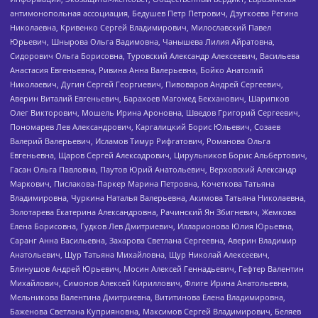
антимонопольная ассоциация, Бедушев Петр Петрович, Дзугкоева Регина
Николаевна, Кривенко Сергей Владимирович, Милославский Павел
Юрьевич, Шнырова Ольга Вадимовна, Чанышева Лилия Айратовна,
Сидорович Ольга Борисовна, Туровский Александр Алексеевич, Васильева
Анастасия Евгеньевна, Ривина Анна Валерьевна, Бойко Анатолий
Николаевич, Дугин Сергей Георгиевич, Пивоваров Андрей Сергеевич,
Аверин Виталий Евгеньевич, Барахоев Магомед Бекханович, Шарипков
Олег Викторович, Мошель Ирина Ароновна, Шведов Григорий Сергеевич,
Пономарев Лев Александрович, Каргалицкий Борис Юльевич, Созаев
Валерий Валерьевич, Исламов Тимур Рифгатович, Романова Ольга
Евгеньевна, Щаров Сергей Алексадрович, Цирульников Борис Альбертович,
Гасан Ольга Павловна, Паутов Юрий Анатольевич, Верховский Александр
Маркович, Пислакова-Паркер Марина Петровна, Кочеткова Татьяна
Владимировна, Чуркина Наталья Валерьевна, Акимова Татьяна Николаевна,
Золотарева Екатерина Александровна, Рачинский Ян Збигневич, Жемкова
Елена Борисовна, Гудков Лев Дмитриевич, Илларионова Юлия Юрьевна,
Саранг Анна Васильевна, Захарова Светлана Сергеевна, Аверин Владимир
Анатольевич, Щур Татьяна Михайловна, Щур Николай Алексеевич,
Блинушов Андрей Юрьевич, Мосин Алексей Геннадьевич, Гефтер Валентин
Михайлович, Симонов Алексей Кириллович, Флиге Ирина Анатольевна,
Мельникова Валентина Дмитриевна, Вититинова Елена Владимировна,
Баженова Светлана Куприяновна, Максимов Сергей Владимирович, Беляев