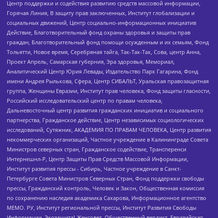
Центр поддержки и содействия развитию средств массовой информации,
Горячая Линия, В защиту прав заключенных, Институт глобализации и
социальных движений, Центр социально-информационных инициатив
Действие, Благотворительный фонд охраны здоровья и защиты прав
граждан, Благотворительный фонд помощи осужденным и их семьям, Фонд
Тольятти, Новое время, Серебряная тайга, Так-Так-Так, Сова, центр Анна,
Проект Апрель, Самарская губерния, Эра здоровья, Мемориал,
Аналитический Центр Юрия Левады, Издательство Парк Гагарина, Фонд
имени Андрея Рылькова, Сфера, Центр СИБАЛЬТ, Уральская правозащитная
группа, Женщины Евразии, Институт прав человека, Фонд защиты гласности,
Российский исследовательский центр по правам человека,
Дальневосточный центр развития гражданских инициатив и социального
партнерства, Гражданское действие, Центр независимых социологических
исследований, Сутяжник, АКАДЕМИЯ ПО ПРАВАМ ЧЕЛОВЕКА, Центр развития
некоммерческих организаций, Частное учреждение в Калининграде Совета
Министров северных стран, Гражданское содействие, Трансперенси
Интернешнл-Р, Центр Защиты Прав Средств Массовой Информации,
Институт развития прессы - Сибирь, Частное учреждение в Санкт-
Петербурге Совета Министров Северных Стран, Фонд поддержки свободы
прессы, Гражданский контроль, Человек и Закон, Общественная комиссия
по сохранению наследия академика Сахарова, Информационное агентство
МЕМО. РУ, Институт региональной прессы, Институт Развития Свободы
Информации, Экозащита!-Женсовет, Общественный вердикт, Евразийская