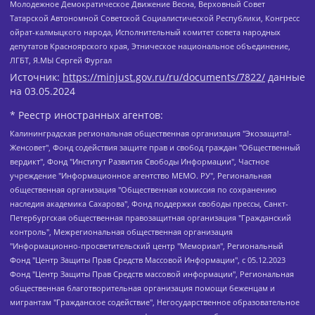
Молодежное Демократическое Движение Весна, Верховный Совет
Татарской Автономной Советской Социалистической Республики, Конгресс
ойрат-калмыцкого народа, Исполнительный комитет совета народных
депутатов Красноярского края, Этническое национальное объединение,
ЛГБТ, Я.МЫ Сергей Фургал
Источник:
https://minjust.gov.ru/ru/documents/7822/
данные
на
03.05.2024
* Реестр иностранных агентов:
Калининградская региональная общественная организация "Экозащита!-Женсовет", Фонд содействия защите прав и свобод граждан "Общественный вердикт", Фонд "Институт Развития Свободы Информации", Частное учреждение "Информационное агентство МЕМО. РУ", Региональная общественная организация "Общественная комиссия по сохранению наследия академика Сахарова", Фонд поддержки свободы прессы, Санкт-Петербургская общественная правозащитная организация "Гражданский контроль", Межрегиональная общественная организация "Информационно-просветительский центр "Мемориал", Региональный Фонд "Центр Защиты Прав Средств Массовой Информации", с 05.12.2023 Фонд "Центр Защиты Прав Средств массовой информации", Региональная общественная благотворительная организация помощи беженцам и мигрантам "Гражданское содействие", Негосударственное образовательное учреждение дополнительного профессионального образования (повышение квалификации) специалистов "АКАДЕМИЯ ПО ПРАВАМ ЧЕЛОВЕКА", Свердловская региональная общественная организация "Сутяжник", Автономная некоммерческая организация "Центр независимых социологических исследований", Союз общественных объединений "Российский исследовательский центр по правам человека", Региональное общественное учреждение научно-информационный центр "МЕМОРИАЛ", Некоммерческая организация "Фонд защиты гласности", Автономная некоммерческая организация "Институт прав человека", Городская общественная организация "Екатеринбургское общество "МЕМОРИАЛ", Городская общественная организация "Рязанское историко-просветительское и правозащитное общество "Мемориал" (Рязанский Мемориал), Челябинский региональный орган общественной самодеятельности – женское общественное объединение "Женщины Евразии", Челябинский региональный орган общественной самодеятельности "Уральская правозащитная группа", Фонд содействия защите здоровья и социальной справедливости имени Андрея Рылькова, Автономная Некоммерческая Организация "Аналитический Центр Юрия Левады", Автономная некоммерческая организация социальной поддержки населения "Проект Апрель", Региональная общественная организация помощи женщинам и детям, находящимся в кризисной ситуации "Информационно-методический центр "Анна", Фонд содействия развитию массовых коммуникаций и правовому просвещению "Так-так-Так", Фонд содействия устойчивому развитию "Серебряная тайга", Свердловский региональный общественный фонд социальных проектов "Новое время", "Idel.Реалии", Кавказ.Реалии, Крым.Реалии, Телеканал Настоящее Время, Татаро-башкирская служба Радио Свобода (Azatliq Radiosi), Радио Свободная Европа/Радио Свобода (PCE/PC), "Сибирь.Реалии", "Фактограф", Благотворительный фонд помощи осужденным и их семьям, Автономная некоммерческая организация "Институт глобализации и социальных движений", Фонд "В защиту прав заключенных", Частное учреждение "Центр поддержки и содействия развитию средств массовой информации", Пензенский региональный общественный благотворительный фонд "Гражданский союз", "Север.Реалии", Некоммерческая организация Фонд "Правовая инициатива", Общество с ограниченной ответственностью "Радио Свободная Европа/Радио Свобода", Чешское информационное агентство "MEDIUM-ORIENT", Красноярская региональная общественная организация "Мы против СПИДа", Камалягин Денис Николаевич, Маркелов Сергей Евгеньевич, Пономарев Лев Александрович, Савицкая Людмила Алексеевна, Автономная некоммерческая организация "Центр по работе с проблемой насилия "НАСИЛИЮ.НЕТ", Межрегиональный профессиональный союз работников здравоохранения "Альянс врачей", Юридическое лицо, зарегистрированное в Латвийской Республике, SIA "Medusa Project" (регистрационный номер 40103797863, дата регистрации 10.06.2014), Некоммерческая организация "Фонд по борьбе с коррупцией", Автономная некоммерческая организация "Институт права и публичной политики", Баданин Роман Сергеевич, Гликин Максим Александрович, Железнова Мария Михайловна, Лукьянова Юлия Сергеевна, Маетная Елизавета Витальевна, Маняхин Петр Борисович, Чуракова Ольга Владимировна, Ярош Юлия Петровна, Юридическое лицо "The Insider SIA", зарегистрированное в Риге, Латвийская Республика (дата регистрации 26.06.2015), являющееся администратором доменного имени интернет-издания "The Insider SIA", https://theins.ru, Постернак Алексей Евгеньевич, Рубин Михаил Аркадьевич, Анин Роман Александрович, Юридическое лицо Istories fonds, зарегистрированное в Латвийской Республике (регистрационный номер 50008295751, дата регистрации 24.02.2020), Великовский Дмитрий Александрович, Долинина Ирина Николаевна, Мароховская Алеся Алексеевна, Шлейнов Роман Юрьевич, Шмагун Олеся Валентиновна, Общество с ограниченной ответственностью "Альтаир 2021", Общество с ограниченной ответственностью "Вега 2021", Общество с ограниченной ответственностью "Главный редактор 2021", Общество с ограниченной ответственностью "Ромашки монолит", Важенков Артем Валерьевич, Ивановская областная общественная организация "Центр гендерных исследований", Гурман Юрий Альбертович, Медиапроект "ОВД-Инфо", Егоров Владимир Владимирович, Жилинский Владимир Александрович, Общество с ограниченной ответственностью "ЗП", Иванова София Юрьевна, Карезина Инна Павловна, Кильтау Екатерина Викторовна, Петров Алексей Викторович, Пискунов Сергей Евгеньевич, Смирнов Сергей Сергеевич, Тихонов Михаил Сергеевич, Общество с ограниченной ответственностью "ЖУРНАЛИСТ-ИНОСТРАННЫЙ АГЕНТ", Арапова Галина Юрьевна, Вольтская Татьяна Анатольевна, Американская компания "Mason G.E.S. Anonymous Foundation" (США), являющаяся владельцем интернет-издания https://mnews.world/, Компания "Stichting Bellingcat", зарегистрированная в Нидерландах (дата регистрации 11.07.2018), Захаров Андрей Вячеславович, Клепиковская Екатерина Дмитриевна, Общество с ограниченной ответственностью "МЕМО", Перл Роман Александрович, Симонов Евгений Алексеевич, Соловьева Елена Анатольевна, Сотников Даниил Владимирович, Сурначева Елизавета Дмитриевна, Автономная некоммерческая организация по защите прав человека и информированию населения "Якутия – Наше Мнение", Общество с ограниченной ответственностью "Москоу диджитал медиа", с 26.01.2023 Общество с ограниченной ответственностью "Чайка Белые сады", Ветошкина Валерия Валерьевна, Заговора Максим Александрович, Межрегиональное общественное движение "Российская ЛГБТ - сеть", Оленичев Максим Владимирович, Павлов Иван Юрьевич, Скворцова Елена Сергеевна, Общество с ограниченной ответственностью "Как бы инагент", Кочетков Игорь Викторович, Общество с ограниченной ответственностью "Честные выборы", Еланчик Олег Александрович, Общество с ограниченной ответственностью "Нобелевский призыв", Гималова Регина Эмилевна, Григорьев Андрей Валерьевич, Григорьева Алина Александровна, Ассоциация по содействию защите прав призывников, альтернативнослужащих и военнослужащих "Правозащитная группа "Гражданин.Армия.Право", Хисамова Регина Фаритовна, Автономная некоммерческая организация по реализации социально-правовых программ "Лилит", Дальневосточное общественное движение "Маяк", Санкт-Петербургская ЛГБТ-инициативная группа "Выход", Инициативная группа ЛГБТ+ "Реверс", Алексеев Андрей Викторович, Бекбулатова Таисия Львовна, Беляев Иван Михайлович, Владыкина Елена Сергеевна, Гельман Марат Александрович, Никульшина Вероника Юрьевна, Толоконникова Надежда Андреевна, Шендерович Виктор Анатольевич, Общество с ограниченной ответственностью "Данное сообщение", Общество с ограниченной ответственностью Издательский дом "Новая глава", Айнбиндер Александра Александровна, Московский комьюнити-центр для ЛГБТ+инициатив, Благотворительный фонд развития филантропии, Deutsche Welle (Германия, Kurt-Schumacher-Strasse 3, 53113 Bonn), Борзунова Мария Михайловна, Воробьев Виктор Викторович, Голубева Анна Львовна, Константинова Алла Михайловна, Малкова Ирина Владимировна, Мурадов Мурад Абдулгалимович, Осетинская Елизавета Николаевна, Понасенков Евгений Николаевич, Ганапольский Матвей Юрьевич, Киселев Евгений Алексеевич, Борухович Ирина Григорьевна, Дремин Иван Тимофеевич, Дубровский Дмитрий Викторович, Красноярская региональная общественная организация поддержки и развития альтернативных образовательных технологий и межкультурных коммуникаций "ИНТЕРРА", Маяковская Екатерина Алексеевна, Фейгин Марк Захарович, Филимонов Андрей Викторович, Дзугкоева Регина Николаевна, Доброхотов Роман Александрович, Дудь Юрий Александрович, Елкин Сергей Владимирович, Кругликов Кирилл Игоревич, Сабунаева Мария Леонидовна, Семенов Алексей Владимирович, Шаинян Карен Багратович, Шульман Екатерина Михайловна, Асафьев Артур Валерьевич, Вахштайн Виктор Семенович, Венедиктов Алексей Алексеевич, Лушникова Екатерина Евгеньевна, Волков Леонид Михайлович, Невзоров Александр Глебович, Пархоменко Сергей Борисович, Сироткин Ярослав Николаевич, Кара-Мурза Владимир Владимирович, Баранова Наталья Владимировна, Гозман Леонид Яковлевич, Кагарлицкий Борис Юльевич, Климарев Михаил Валерьевич, Милов Владимир Станиславович, Автономная некоммерческая организация Краснодарский центр современного искусства "Типография", Моргенштерн Алишер Тагирович, Соболь Любовь Эдуардовна, Общество с ограниченной ответственностью "ЛИЗА НОРМ", Каспаров Гарри Кимович, Ходорковский Михаил Борисович, Общество с ограниченной ответственностью "Апрельские тезисы", Данилович Ирина Брониславовна, Кашин Олег Владимирович, Петров Николай Владимирович, Пивоваров Алексей Владимирович, Соколов Михаил Владимирович, Цветкова Юлия Владимировна, Чичваркин Евгений Александрович, Комитет против пыток/Команда против пыток, Общество с ограниченной ответственностью "Первый научный", Общество с ограниченной ответственностью "Вертолет и ко", Белоцерковская Вероника Борисовна, Кац Максим Евгеньевич, Лазарева Татьяна Юрьевна, Шаведдинов Руслан Табризович, Яшин Илья Валерьевич, Общество с ограниченной ответственностью "Иноагент ААВ", Алешковский Дмитрий Петрович, Альбац Евгения Марковна, Быков Дмитрий Львович, Галямина Юлия Евгеньевна, Лойко Сергей Леонидович, Мартынов Кирилл Константинович, Медведев Сергей Александрович, Крашенинников Федор Геннадиевич, Гордеева Катерина Вл