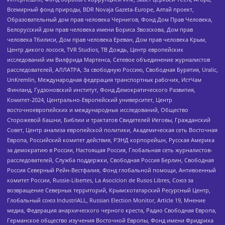
Всемирный фонд природы, BDR Novaja Gazeta-Europe, Алтай проект,
Образовательный дом прав человека Чернигов, Фонд Дом Прав Человека,
Белорусский дом прав человека имени Бориса Звозскова, Дом прав
человека Тбилиси, Дом прав человека Ереван, Дом прав человека Крым,
Центр дикого лосося, TVR Studios, ТВ Дождь, Центр европейских
исследований им Вилфрида Мартенса, Сетевое объединение журналистов
расследователей, АЛЛАТРА, За свободную Россию, Свободная Бурятия, Uralic,
UnKremlin, Международная федерация транспортных рабочих, ИстЧам
Финланд, Гудзоновский институт, Фонд Демократического Развития,
Комитет-2024, Центрально-Европейский университет, Центр
восточноевропейских и международных исследований, Общество
Сторожевой башни, Библии и трактатов Свидетелей Иеговы, Гражданский
Совет, Центр анализа европейской политики, Академическая сеть Восточная
Европа, Российский комитет действия, РЭНД корпорейшн, Русская Америка
за демократию в России, Настоящая Россия, Глобальная сеть журналистов-
расследователей, Служба поддержки, Свободная Россия Берлин, Свободная
Россия Северный Рейн-Вестфалия, Фонд глобальной помощи, Антивоенный
комитет России, Russie-Libertes, La Asocicion de Rusos Libres, Союз за
возвращение Северных территорий, Крымскотатарский Ресурсный Центр,
Глобальный союз IndustriALL, Russian Election Monitor, Article 19, Мнение
медиа, Федерация анархического черного креста, Радио Свободная Европа,
Германское общество изучения Восточной Европы, Фонд имени Фридриха