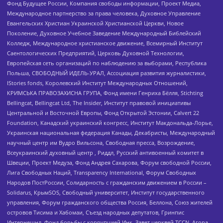
Фонд Будущее России, Компания свободы информации, Проект Медиа,
Международное партнерство за права человека, Духовное Управление
Евангельских Христиан Украинской Христианской Церкви, Новое
Поколение, Духовное Учебное Заведение Международный Библейский
Колледж, Международное христианское движение, Всемирный Институт
Саентологических Предприятий, Церковь Духовной Технологии,
Европейская сеть организаций по наблюдению за выборами, Республика
Польша, СВОБОДНЫЙ ИДЕЛЬ-УРАЛ, Ассоциация развития журналистики,
IStories fonds, Королевский Институт Международных Отношений,
КРИМСЬКА ПРАВОЗАХИСНА ГРУПА, Фонд имени Генриха Бёлля, Stichting
Bellingcat, Bellingcat Ltd, The Insider, Институт правовой инициативы
Центральной и Восточной Европы, Фонд Открытой Эстонии, Calvert 22
Foundation, Канадский украинский конгресс, Институт Макдональда-Лорье,
Украинская национальная федерация Канады, Декабристы, Международный
научный центр им Вудро Вильсона, Свободная пресса, Возрождение,
Всеукраинский духовный центр , Риддл, Русский антивоенный комитет в
Швеции, Проект Медуза, Фонд Андрея Сахарова, Форум свободной России,
Лига Свободных Наций, Transparеncy International, Форум Свободных
Народов ПостРоссии, Солидарность с гражданским движением в России –
Solidarus, КрымSOS, Свободный университет, Институт государственного
управления, Форум гражданского общества Россия, Беллона, Союз жителей
островов Тисима и Хабомаи, Съезд народных депутатов, Гринпис
Интернешнл, Фонд борьбы с коррупцией Инк, Завет церквей TCCN, Агора,