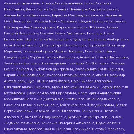
Анастасия Евгеньевна, Ривина Анна Валерьевна, Бойко Анатолий
Николаевич, Дугин Сергей Георгиевич, Пивоваров Андрей Сергеевич,
Аверин Виталий Евгеньевич, Барахоев Магомед Бекханович, Шарипков
Олег Викторович, Мошель Ирина Ароновна, Шведов Григорий Сергеевич,
Пономарев Лев Александрович, Каргалицкий Борис Юльевич, Созаев
Валерий Валерьевич, Исламов Тимур Рифгатович, Романова Ольга
Евгеньевна, Щаров Сергей Алексадрович, Цирульников Борис Альбертович,
Гасан Ольга Павловна, Паутов Юрий Анатольевич, Верховский Александр
Маркович, Пислакова-Паркер Марина Петровна, Кочеткова Татьяна
Владимировна, Чуркина Наталья Валерьевна, Акимова Татьяна Николаевна,
Золотарева Екатерина Александровна, Рачинский Ян Збигневич, Жемкова
Елена Борисовна, Гудков Лев Дмитриевич, Илларионова Юлия Юрьевна,
Саранг Анна Васильевна, Захарова Светлана Сергеевна, Аверин Владимир
Анатольевич, Щур Татьяна Михайловна, Щур Николай Алексеевич,
Блинушов Андрей Юрьевич, Мосин Алексей Геннадьевич, Гефтер Валентин
Михайлович, Симонов Алексей Кириллович, Флиге Ирина Анатольевна,
Мельникова Валентина Дмитриевна, Вититинова Елена Владимировна,
Баженова Светлана Куприяновна, Максимов Сергей Владимирович, Беляев
Сергей Иванович, Голубева Елена Николаевна, Ганнушкина Светлана
Алексеевна, Закс Елена Владимировна, Буртина Елена Юрьевна, Гендель
Людмила Залмановна, Кокорина Екатерина Алексеевна, Шуманов Илья
Вячеславович, Арапова Галина Юрьевна, Свечников Анатолий Мариевич,