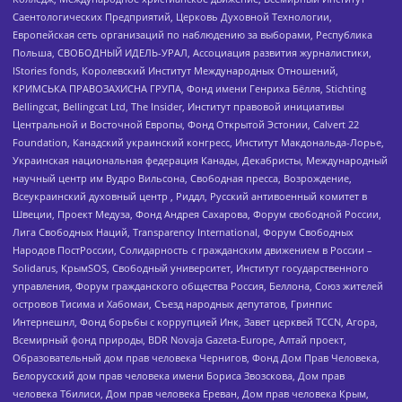
Саентологических Предприятий, Церковь Духовной Технологии,
Европейская сеть организаций по наблюдению за выборами, Республика
Польша, СВОБОДНЫЙ ИДЕЛЬ-УРАЛ, Ассоциация развития журналистики,
IStories fonds, Королевский Институт Международных Отношений,
КРИМСЬКА ПРАВОЗАХИСНА ГРУПА, Фонд имени Генриха Бёлля, Stichting
Bellingcat, Bellingcat Ltd, The Insider, Институт правовой инициативы
Центральной и Восточной Европы, Фонд Открытой Эстонии, Calvert 22
Foundation, Канадский украинский конгресс, Институт Макдональда-Лорье,
Украинская национальная федерация Канады, Декабристы, Международный
научный центр им Вудро Вильсона, Свободная пресса, Возрождение,
Всеукраинский духовный центр , Риддл, Русский антивоенный комитет в
Швеции, Проект Медуза, Фонд Андрея Сахарова, Форум свободной России,
Лига Свободных Наций, Transparеncy International, Форум Свободных
Народов ПостРоссии, Солидарность с гражданским движением в России –
Solidarus, КрымSOS, Свободный университет, Институт государственного
управления, Форум гражданского общества Россия, Беллона, Союз жителей
островов Тисима и Хабомаи, Съезд народных депутатов, Гринпис
Интернешнл, Фонд борьбы с коррупцией Инк, Завет церквей TCCN, Агора,
Всемирный фонд природы, BDR Novaja Gazeta-Europe, Алтай проект,
Образовательный дом прав человека Чернигов, Фонд Дом Прав Человека,
Белорусский дом прав человека имени Бориса Звозскова, Дом прав
человека Тбилиси, Дом прав человека Ереван, Дом прав человека Крым,