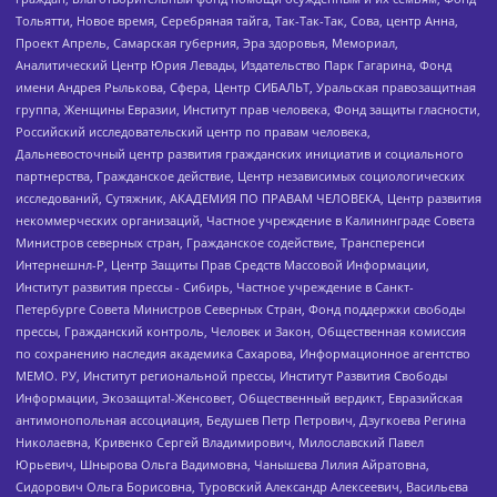
Тольятти, Новое время, Серебряная тайга, Так-Так-Так, Сова, центр Анна,
Проект Апрель, Самарская губерния, Эра здоровья, Мемориал,
Аналитический Центр Юрия Левады, Издательство Парк Гагарина, Фонд
имени Андрея Рылькова, Сфера, Центр СИБАЛЬТ, Уральская правозащитная
группа, Женщины Евразии, Институт прав человека, Фонд защиты гласности,
Российский исследовательский центр по правам человека,
Дальневосточный центр развития гражданских инициатив и социального
партнерства, Гражданское действие, Центр независимых социологических
исследований, Сутяжник, АКАДЕМИЯ ПО ПРАВАМ ЧЕЛОВЕКА, Центр развития
некоммерческих организаций, Частное учреждение в Калининграде Совета
Министров северных стран, Гражданское содействие, Трансперенси
Интернешнл-Р, Центр Защиты Прав Средств Массовой Информации,
Институт развития прессы - Сибирь, Частное учреждение в Санкт-
Петербурге Совета Министров Северных Стран, Фонд поддержки свободы
прессы, Гражданский контроль, Человек и Закон, Общественная комиссия
по сохранению наследия академика Сахарова, Информационное агентство
МЕМО. РУ, Институт региональной прессы, Институт Развития Свободы
Информации, Экозащита!-Женсовет, Общественный вердикт, Евразийская
антимонопольная ассоциация, Бедушев Петр Петрович, Дзугкоева Регина
Николаевна, Кривенко Сергей Владимирович, Милославский Павел
Юрьевич, Шнырова Ольга Вадимовна, Чанышева Лилия Айратовна,
Сидорович Ольга Борисовна, Туровский Александр Алексеевич, Васильева