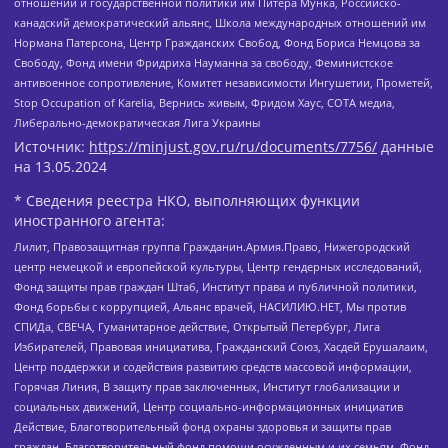
отношений и государственной политики им Питера Мунка, Российско-
канадский демократический альянс, Школа международных отношений им
Нормана Патерсона, Центр Гражданских Свобод, Фонд Бориса Немцова за
Свободу, Фонд имени Фридриха Науманна за свободу, Феминистское
антивоенное сопротивление, Комитет независимости Ингушетии, Прометей,
Stop Occupation of Karelia, Вернись живым, Фридом Хаус, СОТА медиа,
Либерально-демократическая Лига Украины
Источник:
https://minjust.gov.ru/ru/documents/7756/
данные
на
13.05.2024
* Сведения реестра НКО, выполняющих функции
иностранного агента:
Лилит, Правозащитная группа Гражданин.Армия.Право, Нижегородский
центр немецкой и европейской культуры, Центр гендерных исследований,
Фонд защиты прав граждан Штаб, Институт права и публичной политики,
Фонд борьбы с коррупцией, Альянс врачей, НАСИЛИЮ.НЕТ, Мы против
СПИДа, СВЕЧА, Гуманитарное действие, Открытый Петербург, Лига
Избирателей, Правовая инициатива, Гражданский Союз, Хасдей Ерушалаим,
Центр поддержки и содействия развитию средств массовой информации,
Горячая Линия, В защиту прав заключенных, Институт глобализации и
социальных движений, Центр социально-информационных инициатив
Действие, Благотворительный фонд охраны здоровья и защиты прав
граждан, Благотворительный фонд помощи осужденным и их семьям, Фонд