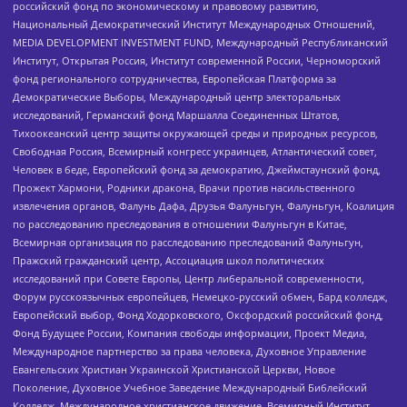
российский фонд по экономическому и правовому развитию,
Национальный Демократический Институт Международных Отношений,
MEDIA DEVELOPMENT INVESTMENT FUND, Международный Республиканский
Институт, Открытая Россия, Институт современной России, Черноморский
фонд регионального сотрудничества, Европейская Платформа за
Демократические Выборы, Международный центр электоральных
исследований, Германский фонд Маршалла Соединенных Штатов,
Тихоокеанский центр защиты окружающей среды и природных ресурсов,
Свободная Россия, Всемирный конгресс украинцев, Атлантический совет,
Человек в беде, Европейский фонд за демократию, Джеймстаунский фонд,
Прожект Хармони, Родники дракона, Врачи против насильственного
извлечения органов, Фалунь Дафа, Друзья Фалуньгун, Фалуньгун, Коалиция
по расследованию преследования в отношении Фалуньгун в Китае,
Всемирная организация по расследованию преследований Фалуньгун,
Пражский гражданский центр, Ассоциация школ политических
исследований при Совете Европы, Центр либеральной современности,
Форум русскоязычных европейцев, Немецко-русский обмен, Бард колледж,
Европейский выбор, Фонд Ходорковского, Оксфордский российский фонд,
Фонд Будущее России, Компания свободы информации, Проект Медиа,
Международное партнерство за права человека, Духовное Управление
Евангельских Христиан Украинской Христианской Церкви, Новое
Поколение, Духовное Учебное Заведение Международный Библейский
Колледж, Международное христианское движение, Всемирный Институт