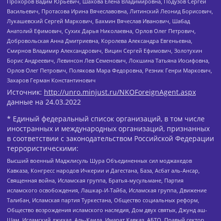
Прохоров Вадим Юрьевич, Шахова Елена Владимировна, Подузов Сергей
Васильевич, Протасова Ирина Вячеславовна, Литинский Леонид Борисович,
Лукашевский Сергей Маркович, Бахмин Вячеслав Иванович, Шабад
Анатолий Ефимович, Сухих Дарья Николаевна, Орлов Олег Петрович,
Добровольская Анна Дмитриевна, Королева Александра Евгеньевна,
Смирнов Владимир Александрович, Вицин Сергей Ефимович, Золотухин
Борис Андреевич, Левинсон Лев Семенович, Локшина Татьяна Иосифовна,
Орлов Олег Петрович, Полякова Мара Федоровна, Резник Генри Маркович,
Захаров Герман Константинович
Источник:
http://unro.minjust.ru/NKOForeignAgent.aspx
данные на
24.03.2022
* Единый федеральный список организаций, в том числе
иностранных и международных организаций, признанных
в соответствии с законодательством Российской Федерации
террористическими:
Высший военный Маджлисуль Шура Объединенных сил моджахедов
Кавказа, Конгресс народов Ичкерии и Дагестана, База, Асбат аль-Ансар,
Священная война, Исламская группа, Братья-мусульмане, Партия
исламского освобождения, Лашкар-И-Тайба, Исламская группа, Движение
Талибан, Исламская партия Туркестана, Общество социальных реформ,
Общество возрождения исламского наследия, Дом двух святых, Джунд аш-
Шам, Исламский джихад, Аль-Каида, Имарат Кавказ, АБТО, Правый сектор,