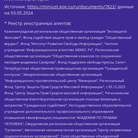
Источник:
https://minjust.gov.ru/ru/documents/7822/
данные
на
03.05.2024
* Реестр иностранных агентов:
Калининградская региональная общественная организация "Экозащита!-Женсовет", Фонд содействия защите прав и свобод граждан "Общественный вердикт", Фонд "Институт Развития Свободы Информации", Частное учреждение "Информационное агентство МЕМО. РУ", Региональная общественная организация "Общественная комиссия по сохранению наследия академика Сахарова", Фонд поддержки свободы прессы, Санкт-Петербургская общественная правозащитная организация "Гражданский контроль", Межрегиональная общественная организация "Информационно-просветительский центр "Мемориал", Региональный Фонд "Центр Защиты Прав Средств Массовой Информации", с 05.12.2023 Фонд "Центр Защиты Прав Средств массовой информации", Региональная общественная благотворительная организация помощи беженцам и мигрантам "Гражданское содействие", Негосударственное образовательное учреждение дополнительного профессионального образования (повышение квалификации) специалистов "АКАДЕМИЯ ПО ПРАВАМ ЧЕЛОВЕКА", Свердловская региональная общественная организация "Сутяжник", Автономная некоммерческая организация "Центр независимых социологических исследований", Союз общественных объединений "Российский исследовательский центр по правам человека", Региональное общественное учреждение научно-информационный центр "МЕМОРИАЛ", Некоммерческая организация "Фонд защиты гласности", Автономная некоммерческая организация "Институт прав человека", Городская общественная организация "Екатеринбургское общество "МЕМОРИАЛ", Городская общественная организация "Рязанское историко-просветительское и правозащитное общество "Мемориал" (Рязанский Мемориал), Челябинский региональный орган общественной самодеятельности – женское общественное объединение "Женщины Евразии", Челябинский региональный орган общественной самодеятельности "Уральская правозащитная группа", Фонд содействия защите здоровья и социальной справедливости имени Андрея Рылькова, Автономная Некоммерческая Организация "Аналитический Центр Юрия Левады", Автономная некоммерческая организация социальной поддержки населения "Проект Апрель", Региональная общественная организация помощи женщинам и детям, находящимся в кризисной ситуации "Информационно-методический центр "Анна", Фонд содействия развитию массовых коммуникаций и правовому просвещению "Так-так-Так", Фонд содействия устойчивому развитию "Серебряная тайга", Свердловский региональный общественный фонд социальных проектов "Новое время", "Idel.Реалии", Кавказ.Реалии, Крым.Реалии, Телеканал Настоящее Время, Татаро-башкирская служба Радио Свобода (Azatliq Radiosi), Радио Свободная Европа/Радио Свобода (PCE/PC), "Сибирь.Реалии", "Фактограф", Благотворительный фонд помощи осужденным и их семьям, Автономная некоммерческая организация "Институт глобализации и социальных движений", Фонд "В защиту прав заключенных", Частное учреждение "Центр поддержки и содействия развитию средств массовой информации", Пензенский региональный общественный благотворительный фонд "Гражданский союз", "Север.Реалии", Некоммерческая организация Фонд "Правовая инициатива", Общество с ограниченной ответственностью "Радио Свободная Европа/Радио Свобода", Чешское информационное агентство "MEDIUM-ORIENT", Красноярская региональная общественная организация "Мы против СПИДа", Камалягин Денис Николаевич, Маркелов Сергей Евгеньевич, Пономарев Лев Александрович, Савицкая Людмила Алексеевна, Автономная некоммерческая организация "Центр по работе с проблемой насилия "НАСИЛИЮ.НЕТ", Межрегиональный профессиональный союз работников здравоохранения "Альянс врачей", Юридическое лицо, зарегистрированное в Латвийской Республике, SIA "Medusa Project" (регистрационный номер 40103797863, дата регистрации 10.06.2014), Некоммерческая организация "Фонд по борьбе с коррупцией", Автономная некоммерческая организация "Институт права и публичной политики", Баданин Роман Сергеевич, Гликин Максим Александрович, Железнова Мария Михайловна, Лукьянова Юлия Сергеевна, Маетная Елизавета Витальевна, Маняхин Петр Борисович, Чуракова Ольга Владимировна, Ярош Юлия Петровна, Юридическое лицо "The Insider SIA", зарегистрированное в Риге, Латвийская Республика (дата регистрации 26.06.2015), являющееся администратором доменного имени интернет-издания "The Insider SIA", https://theins.ru, Постернак Алексей Евгеньевич, Рубин Михаил Аркадьевич, Анин Роман Александрович, Юридическое лицо Istories fonds, зарегистрированное в Латвийской Республике (регистрационный номер 50008295751, дата регистрации 24.02.2020), Великовский Дмитрий Александрович, Долинина Ирина Николаевна, Мароховская Алеся Алексеевна, Шлейнов Роман Юрьевич, Шмагун Олеся Валентиновна, Общество с ограниченной ответственностью "Альтаир 2021", Общество с ограниченной ответственностью "Вега 2021", Общество с ограниченной ответственностью "Главный редактор 2021", Общество с ограниченной ответственностью "Ромашки монолит", Важенков Артем Валерьевич, Ивановская областная общественная организация "Центр гендерных исследований", Гурман Юрий Альбертович, Медиапроект "ОВД-Инфо", Егоров Владимир Владимирович, Жилинский Владимир Александрович, Общество с ограниченной ответственностью "ЗП", Иванова София Юрьевна, Карезина Инна Павловна, Кильтау Екатерина Викторовна, Петров Алексей Викторович, Пискунов Сергей Евгеньевич, Смирнов Сергей Сергеевич, Тихонов Михаил Сергеевич, Общество с ограниченной ответственностью "ЖУРНАЛИСТ-ИНОСТРАННЫЙ АГЕНТ", Арапова Галина Юрьевна, Вольтская Татьяна Анатольевна, Американская компания "Mason G.E.S. Anonymous Foundation" (США), являющаяся владельцем интернет-издания https://mnews.world/, Компания "Stichting Bellingcat", зарегистрированная в Нидерландах (дата регистрации 11.07.2018), Захаров Андрей Вячеславович, Клепиковская Екатерина Дмитриевна, Общество с ограниченной ответственностью "МЕМО", Перл Роман Александрович, Симонов Евгений Алексеевич, Соловьева Елена Анатольевна, Сотников Даниил Владимирович, Сурначева Елизавета Дмитриевна, Автономная некоммерческая организация по защите прав человека и информированию населения "Якутия – Наше Мнение", Общество с ограниченной ответственностью "Москоу диджитал медиа", с 26.01.2023 Общество с ограниченной ответственностью "Чайка Белые сады", Ветошкина Валерия Валерьевна, Заговора Максим Александрович, Межрегиональное общественное движение "Российская ЛГБТ - сеть", Оленичев Максим Владимирович, Павлов Иван Юрьевич, Скворцова Елена Сергеевна, Общество с ограниченной ответственностью "Как бы инагент", Кочетков Игорь Викторович, Общество с ограниченной ответственностью "Честные выборы", Еланчик Олег Александрович, Общество с ограниченной ответственностью "Нобелевский призыв", Гималова Регина Эмилевна, Григорьев Андрей Валерьевич, Григорьева Алина Александровна, Ассоциация по содействию защите прав призывников, альтернативнослужащих и военнослужащих "Правозащитная группа "Гражданин.Армия.Право", Хисамова Регина Фаритовна, Автономная некоммерческая организация по реализации социально-правовых программ "Лилит", Дальневосточное общественное движение "Маяк", Санкт-Петербургская ЛГБТ-инициативная группа "Выход", Инициативная группа ЛГБТ+ "Реверс", Алексеев Андрей Викторович, Бекбулатова Таисия Львовна, Беляев Иван Михайлович, Владыкина Елена Сергеевна, Гельман Марат Александрович, Никульшина Вероника Юрьевна, Толоконникова Надежда Андреевна, Шендерович Виктор Анатольевич, Общество с ограниченной ответственностью "Данное сообщение", Общество с ограниченной ответственностью Издательский дом "Новая глава", Айнбиндер Александра Александровна, Московский комьюнити-центр для ЛГБТ+инициатив, Благотворительный фонд развития филантропии, Deutsche Welle (Германия, Kurt-Schumacher-Strasse 3, 53113 Bonn), Борзунова Мария Михайловна, Воробьев Виктор Викторович, Голубева Анна Львовна, Константинова Алла Михайловна, Малкова Ирина Владимировна, Мурадов Мурад Абдулгалимович, Осетинская Елизавета Николаевна, Понасенков Евгений Николаевич, Ганапольский Матвей Юрьевич, Киселев Евгений Алексеевич, Борухович Ирина Григорьевна, Дремин Иван Тимофеевич, Дубровский Дмитрий Викторович, Красноярская региональная общественная организация поддержки и развития альтернативных образовательных технологий и межкультурных коммуникаций "ИНТЕРРА", Маяковская Екатерина Алексеевна, Фейгин Марк Захарович, Филимонов Андрей Викторович, Дзугкоева Регина Николаевна, Доброхотов Роман Александрович, Дудь Юрий Александрович, Елкин Сергей Владимирович, Кругликов Кирилл Игоревич, Сабунаева Мария Леонидовна, Семенов Алексей Владимирович, Шаинян Карен Багратович, Шульман Екатерина Михайловна, Асафьев Артур Валерьевич, Вахштайн Виктор Семенович, Венедиктов Алексей Алексеевич, Лушникова Екатерина Евгеньевна, Волков Леонид Михайлович, Невзоров Александр Глебович, Пархоменко Сергей Борисович, Сироткин Ярослав Николаевич, Кара-Мурза Владимир Владимирович, Баранова Наталья Владимировна, Гозман Леонид Яковлевич, Кагарлицкий Борис Юльевич, Климарев Михаил Валерьевич, Милов Владимир Станиславович, Автономная некоммерческая организация Краснодарский центр современного искусства "Типография", Моргенштерн Алишер Тагирович, Соболь Любовь Эдуардовна, Общество с ограниченной ответственностью "ЛИЗА НОРМ", Каспаров Гарри Кимович, Ходорковский Михаил Борисович, Общество с ограниченной ответственностью "Апрельские тезисы", Данилович Ирина Брониславовна, Кашин Олег Владимирович, Петров Николай Владимирович, Пивоваров Алексей Владимирович, Соколов Михаил Владимирович, Цветкова Юлия Владимировна, Чичваркин Евгений Александрович, Комитет против пыток/Команда против пыток, Общество с ограниченной ответственностью "Первый научный", Общество с ограниченной ответственностью "Вертолет и ко", Белоцерковская Вероника Борисовна, Кац Максим Евгеньевич, Лазарева Татьяна Юрьевна, Шаведдинов Руслан Табризович, Яшин Илья Валерьевич, Общество с ограниченной ответственностью "Иноагент ААВ", Алешковский Дмитрий Петрович, Альбац Евгения Марковна, Быков Дмитрий Львович, Галямина Юлия Евгеньевна, Лойко Сергей Леонидович, Мартынов Кирилл Константинович, Медведев Сергей Александрович, Крашенинников Федор Геннадиевич, Гордеева Катерина Вл