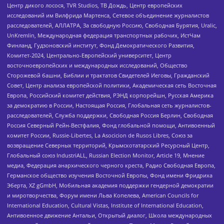
Центр дикого лосося, TVR Studios, ТВ Дождь, Центр европейских
исследований им Вилфрида Мартенса, Сетевое объединение журналистов
расследователей, АЛЛАТРА, За свободную Россию, Свободная Бурятия, Uralic,
UnKremlin, Международная федерация транспортных рабочих, ИстЧам
Финланд, Гудзоновский институт, Фонд Демократического Развития,
Комитет-2024, Центрально-Европейский университет, Центр
восточноевропейских и международных исследований, Общество
Сторожевой башни, Библии и трактатов Свидетелей Иеговы, Гражданский
Совет, Центр анализа европейской политики, Академическая сеть Восточная
Европа, Российский комитет действия, РЭНД корпорейшн, Русская Америка
за демократию в России, Настоящая Россия, Глобальная сеть журналистов-
расследователей, Служба поддержки, Свободная Россия Берлин, Свободная
Россия Северный Рейн-Вестфалия, Фонд глобальной помощи, Антивоенный
комитет России, Russie-Libertes, La Asocicion de Rusos Libres, Союз за
возвращение Северных территорий, Крымскотатарский Ресурсный Центр,
Глобальный союз IndustriALL, Russian Election Monitor, Article 19, Мнение
медиа, Федерация анархического черного креста, Радио Свободная Европа,
Германское общество изучения Восточной Европы, Фонд имени Фридриха
Эберта, XZ gGmbH, Мобильная академия поддержки гендерной демократии
и миротворчества, Форум имени Льва Копелева, American Councils for
International Education, Cultural Vistas, Institute of International Education,
Антивоенное движение Антальи, Открытый диалог, Школа международных