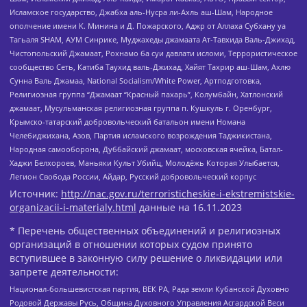
Исламское государство, Джабха аль-Нусра ли-Ахль аш-Шам, Народное
ополчение имени К. Минина и Д. Пожарского, Аджр от Аллаха Субхану уа
Тагьаля SHAM, АУМ Синрике, Муджахеды джамаата Ат-Тавхида Валь-Джихад,
Чистопольский Джамаат, Рохнамо ба суи давлати исломи, Террористическое
сообщество Сеть, Катиба Таухид валь-Джихад, Хайят Тахрир аш-Шам, Ахлю
Сунна Валь Джамаа, National Socialism/White Power, Артподготовка,
Религиозная группа “Джамаат “Красный пахарь”, Колумбайн, Хатлонский
джамаат, Мусульманская религиозная группа п. Кушкуль г. Оренбург,
Крымско-татарский добровольческий батальон имени Номана
Челебиджихана, Азов, Партия исламского возрождения Таджикистана,
Народная самооборона, Дуббайский джамаат, московская ячейка, Батал-
Хаджи Белхороев, Маньяки Культ Убийц, Молодёжь Которая Улыбается,
Легион Свобода России, Айдар, Русский добровольческий корпус
Источник:
http://nac.gov.ru/terroristicheskie-i-ekstremistskie-
organizacii-i-materialy.html
данные на
16.11.2023
* Перечень общественных объединений и религиозных
организаций в отношении которых судом принято
вступившее в законную силу решение о ликвидации или
запрете деятельности:
Национал-большевистская партия, ВЕК РА, Рада земли Кубанской Духовно
Родовой Державы Русь, Община Духовного Управления Асгардской Веси