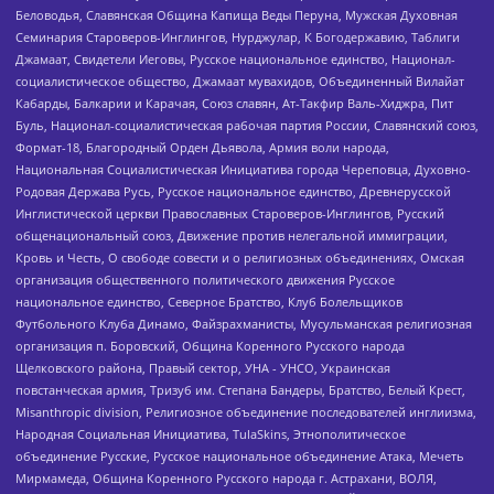
Беловодья, Славянская Община Капища Веды Перуна, Мужская Духовная
Семинария Староверов-Инглингов, Нурджулар, К Богодержавию, Таблиги
Джамаат, Свидетели Иеговы, Русское национальное единство, Национал-
социалистическое общество, Джамаат мувахидов, Объединенный Вилайат
Кабарды, Балкарии и Карачая, Союз славян, Ат-Такфир Валь-Хиджра, Пит
Буль, Национал-социалистическая рабочая партия России, Славянский союз,
Формат-18, Благородный Орден Дьявола, Армия воли народа,
Национальная Социалистическая Инициатива города Череповца, Духовно-
Родовая Держава Русь, Русское национальное единство, Древнерусской
Инглистической церкви Православных Староверов-Инглингов, Русский
общенациональный союз, Движение против нелегальной иммиграции,
Кровь и Честь, О свободе совести и о религиозных объединениях, Омская
организация общественного политического движения Русское
национальное единство, Северное Братство, Клуб Болельщиков
Футбольного Клуба Динамо, Файзрахманисты, Мусульманская религиозная
организация п. Боровский, Община Коренного Русского народа
Щелковского района, Правый сектор, УНА - УНСО, Украинская
повстанческая армия, Тризуб им. Степана Бандеры, Братство, Белый Крест,
Misanthropic division, Религиозное объединение последователей инглиизма,
Народная Социальная Инициатива, TulaSkins, Этнополитическое
объединение Русские, Русское национальное объединение Атака, Мечеть
Мирмамеда, Община Коренного Русского народа г. Астрахани, ВОЛЯ,