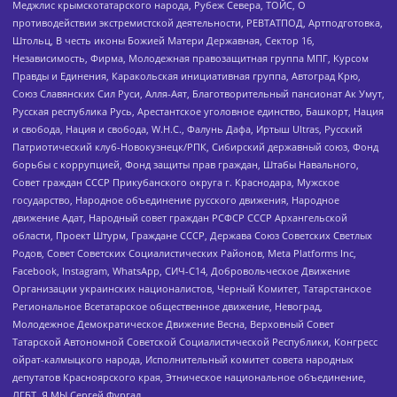
Меджлис крымскотатарского народа, Рубеж Севера, ТОЙС, О
противодействии экстремистской деятельности, РЕВТАТПОД, Артподготовка,
Штольц, В честь иконы Божией Матери Державная, Сектор 16,
Независимость, Фирма, Молодежная правозащитная группа МПГ, Курсом
Правды и Единения, Каракольская инициативная группа, Автоград Крю,
Союз Славянских Сил Руси, Алля-Аят, Благотворительный пансионат Ак Умут,
Русская республика Русь, Арестантское уголовное единство, Башкорт, Нация
и свобода, Нация и свобода, W.H.С., Фалунь Дафа, Иртыш Ultras, Русский
Патриотический клуб-Новокузнецк/РПК, Сибирский державный союз, Фонд
борьбы с коррупцией, Фонд защиты прав граждан, Штабы Навального,
Совет граждан СССР Прикубанского округа г. Краснодара, Мужское
государство, Народное объединение русского движения, Народное
движение Адат, Народный совет граждан РСФСР СССР Архангельской
области, Проект Штурм, Граждане СССР, Держава Союз Советских Светлых
Родов, Совет Советских Социалистических Районов, Meta Platforms Inc,
Facebook, Instagram, WhatsApp, СИЧ-С14, Добровольческое Движение
Организации украинских националистов, Черный Комитет, Татарстанское
Региональное Всетатарское общественное движение, Невоград,
Молодежное Демократическое Движение Весна, Верховный Совет
Татарской Автономной Советской Социалистической Республики, Конгресс
ойрат-калмыцкого народа, Исполнительный комитет совета народных
депутатов Красноярского края, Этническое национальное объединение,
ЛГБТ, Я.МЫ Сергей Фургал