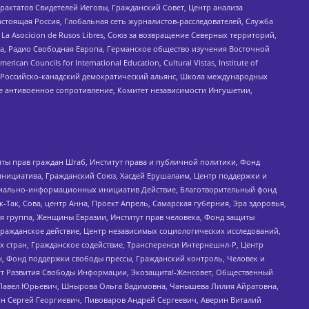
актатов Свидетелей Иеговы, Гражданский Совет, Центр анализа
астоящая Россия, Глобальная сеть журналистов-расследователей, Служба
a Asocicion de Rusos Libres, Союз за возвращение Северных территорий,
еста, Радио Свободная Европа, Германское общество изучения Восточной
ouncils for International Education, Cultural Vistas, Institute of
, Российско-канадский демократический альянс, Школа международных
е антивоенное сопротивление, Комитет независимости Ингушетии,
ты прав граждан Штаб, Институт права и публичной политики, Фонд
инициатива, Гражданский Союз, Хасдей Ерушалаим, Центр поддержки и
социально-информационных инициатив Действие, Благотворительный фонд
Так, Сова, центр Анна, Проект Апрель, Самарская губерния, Эра здоровья,
я группа, Женщины Евразии, Институт прав человека, Фонд защиты
Гражданское действие, Центр независимых социологических исследований,
стран, Гражданское содействие, Трансперенси Интернешнл-Р, Центр
н, Фонд поддержки свободы прессы, Гражданский контроль, Человек и
тут Развития Свободы Информации, Экозащита!-Женсовет, Общественный
й Павел Юрьевич, Шнырова Ольга Вадимовна, Чанышева Лилия Айратовна,
ин Сергей Георгиевич, Пивоваров Андрей Сергеевич, Аверин Виталий