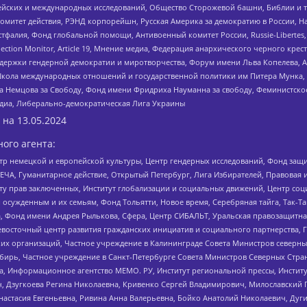
ейских и международных исследований, Общество Сторожевой башни, Библии и тр
омитет действия, РЭНД корпорейшн, Русская Америка за демократию в России, Н
фалия, Фонд глобальной помощи, Антивоенный комитет России, Russie-Libertes, L
lection Monitor, Article 19, Мнение медиа, Федерация анархического черного кр
и гендерной демократии и миротворчества, Форум имени Льва Копелева, American C
г, Школа международных отношений и государственной политики им Питера Мунка
 Немцова за Свободу, Фонд имени Фридриха Науманна за свободу, Феминистско
медиа, Либерально-демократическая Лига Украины
 на
13.05.2024
ого агента:
р немецкой и европейской культуры, Центр гендерных исследований, Фонд защи
ЧА, Гуманитарное действие, Открытый Петербург, Лига Избирателей, Правовая 
иту прав заключенных, Институт глобализации и социальных движений, Центр 
ужденным и их семьям, Фонд Тольятти, Новое время, Серебряная тайга, Так-Так-
, Фонд имени Андрея Рылькова, Сфера, Центр СИБАЛЬТ, Уральская правозащитна
невосточный центр развития гражданских инициатив и социального партнерства, 
 организаций, Частное учреждение в Калининграде Совета Министров северных 
бирь, Частное учреждение в Санкт-Петербурге Совета Министров Северных Стра
а, Информационное агентство МЕМО. РУ, Институт региональной прессы, Инсти
ч, Дзугкоева Регина Николаевна, Кривенко Сергей Владимирович, Милославски
настасия Евгеньевна, Ривина Анна Валерьевна, Бойко Анатолий Николаевич, Дуг