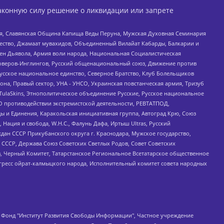
аконную силу решение о ликвидации или запрете
ья, Славянская Община Капища Веды Перуна, Мужская Духовная Семинария
щество, Джамаат мувахидов, Объединенный Вилайат Кабарды, Балкарии и
ден Дьявола, Армия воли народа, Национальная Социалистическая
роверов-Инглингов, Русский общенациональный союз, Движение против
усское национальное единство, Северное Братство, Клуб Болельщиков
а, Правый сектор, УНА - УНСО, Украинская повстанческая армия, Тризуб
 TulaSkins, Этнополитическое объединение Русские, Русское национальное
О противодействии экстремистской деятельности, РЕВТАТПОД,
ы и Единения, Каракольская инициативная группа, Автоград Крю, Союз
 Нация и свобода, W.H.С., Фалунь Дафа, Иртыш Ultras, Русский
ан СССР Прикубанского округа г. Краснодара, Мужское государство,
СССР, Держава Союз Советских Светлых Родов, Совет Советских
в, Черный Комитет, Татарстанское Региональное Всетатарское общественное
гресс ойрат-калмыцкого народа, Исполнительный комитет совета народных
евосточное общественное движение "Маяк", Санкт-Петербургская ЛГБТ-инициативная группа "Выход", Инициативная группа ЛГБТ+ "Реверс", Алексеев Андрей Викторович, Бекбулатова Таисия Львовна, Беляев Иван Михайлович, Владыкина Елена Сергеевна, Гельман Марат Александрович, Никульшина Вероника Юрьевна, Толоконникова Надежда Андреевна, Шендерович Виктор Анатольевич, Общество с ограниченной ответственностью "Данное сообщение", Общество с ограниченной ответственностью Издательский дом "Новая глава", Айнбиндер Александра Александровна, Московский комьюнити-центр для ЛГБТ+инициатив, Благотворительный фонд развития филантропии, Deutsche Welle (Германия, Kurt-Schumacher-Strasse 3, 53113 Bonn), Борзунова Мария Михайловна, Воробьев Виктор Викторович, Голубева Анна Львовна, Константинова Алла Михайловна, Малкова Ирина Владимировна, Мурадов Мурад Абдулгалимович, Осетинская Елизавета Николаевна, Понасенков Евгений Николаевич, Ганапольский Матвей Юрьевич, Киселев Евгений Алексеевич, Борухович Ирина Григорьевна, Дремин Иван Тимофеевич, Дубровский Дмитрий Викторович, Красноярская региональная общественная организация поддержки и развития альтернативных образовательных технологий и межкультурных коммуникаций "ИНТЕРРА", Маяковская Екатерина Алексеевна, Фейгин Марк Захарович, Филимонов Андрей Викторович, Дзугкоева Регина Николаевна, Доброхотов Роман Александрович, Дудь Юрий Александрович, Елкин Сергей Владимирович, Кругликов Кирилл Игоревич, Сабунаева Мария Леонидовна, Семенов Алексей Владимирович, Шаинян Карен Багратович, Шульман Екатерина Михайловна, Асафьев Артур Валерьевич, Вахштайн Виктор Семенович, Венедиктов Алексей Алексеевич, Лушникова Екатерина Евгеньевна, Волков Леонид Михайлович, Невзоров Александр Глебович, Пархоменко Сергей Борисович, Сироткин Ярослав Николаевич, Кара-Мурза Владимир Владимирович, Баранова Наталья Владимировна, Гозман Леонид Яковлевич, Кагарлицкий Борис Юльевич, Климарев Михаил Валерьевич, Милов Владимир Станиславович, Автономная некоммерческая организация Краснодарский центр современного искусства "Типография", Моргенштерн Алишер Тагирович, Соболь Любовь Эдуардовна, Общество с ограниченной ответственностью "ЛИЗА НОРМ", Каспаров Гарри Кимович, Ходорковский Михаил Борисович, Общество с ограниченной ответственностью "Апрельские тезисы", Данилович Ирина Брониславовна, Кашин Олег Владимирович, Петров Николай Владимирович, Пивоваров Алексей Владимирович, Соколов Михаил Владимирович, Цветкова Юлия Владимировна, Чичваркин Евгений Александрович, Комитет против пыток/Команда против пыток, Общество с ограниченной ответственностью "Первый научный", Общество с ограниченной ответственностью "Вертолет и ко", Белоцерковская Вероника Борисовна, Кац Максим Евгеньевич, Лазарева Татьяна Юрьевна, Шаведдинов Руслан Табризович, Яшин Илья Валерьевич, Общество с ограниченной ответственностью "Иноагент ААВ", Алешковский Дмитрий Петрович, Альбац Евгения Марковна, Быков Дмитрий Львович, Галямина Юлия Евгеньевна, Лойко Сергей Леонидович, Мартынов Кирилл Константинович, Медведев Сергей Александрович, Крашенинников Федор Геннадиевич, Гордеева Катерина Вл