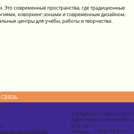
и. Это современные пространства, где традиционные
огиями, коворкинг-зонами и современным дизайном.
ьные центры для учебы, работы и творчества.
 СВЯЗЬ
Учредитель и издатель ООО 
Адрес учредителя, издателя, р
зи
д.13, кор. 2
рвисов Yandex.Metrika,
Телефон: +7 (495) 718-84-11