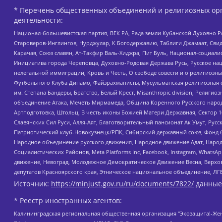
* Перечень общественных объединений и религиозных орг
деятельности:
Национал-большевистская партия, ВЕК РА, Рада земли Кубанской Духовно
Староверов-Инглингов, Нурджулар, К Богодержавию, Таблиги Джамаат, Сви
Карачая, Союз славян, Ат-Такфир Валь-Хиджра, Пит Буль, Национал-социал
Инициатива города Череповца, Духовно-Родовая Держава Русь, Русское н
нелегальной иммиграции, Кровь и Честь, О свободе совести и о религиоз
Футбольного Клуба Динамо, Файзрахманисты, Мусульманская религиозная о
им. Степана Бандеры, Братство, Белый Крест, Misanthropic division, Рели
объединение Атака, Мечеть Мирмамеда, Община Коренного Русского народа
Артподготовка, Штольц, В честь иконы Божией Матери Державная, Сектор 1
Славянских Сил Руси, Алля-Аят, Благотворительный пансионат Ак Умут, Русск
Патриотический клуб-Новокузнецк/РПК, Сибирский державный союз, Фонд б
Народное объединение русского движения, Народное движение Адат, Народ
Социалистических Районов, Meta Platforms Inc, Facebook, Instagram, Wha
движение, Невоград, Молодежное Демократическое Движение Весна, Верхов
депутатов Красноярского края, Этническое национальное объединение, ЛГ
Источник:
https://minjust.gov.ru/ru/documents/7822/
данные
* Реестр иностранных агентов:
Калининградская региональная общественная организация "Экозащита!-Женсовет", Фонд содействия защите прав и свобод граждан "Общественный вердикт", Фонд "Институт Развития Свободы Информации", Частное учреждение "Информационное агентство МЕМО. РУ", Региональная общественная организация "Общественная комиссия по сохранению наследия академика Сахарова", Фонд поддержки свободы прессы, Санкт-Петербургская общественная правозащитная организация "Гражданский контроль", Межрегиональная общественная организация "Информационно-просветительский центр "Мемориал", Региональный Фонд "Центр Защиты Прав Средств Массовой Информации", с 05.12.2023 Фонд "Центр Защиты Прав Средств массовой информации", Региональная общественная благотворительная организация помощи беженцам и мигрантам "Гражданское содействие", Негосударственное образовательное учреждение дополнительного профессионального образования (повышение квалификации) специалистов "АКАДЕМИЯ ПО ПРАВАМ ЧЕЛОВЕКА", Свердловская региональная общественная организация "Сутяжник", Автономная некоммерческая организация "Центр независимых социологических исследований", Союз общественных объединений "Российский исследовательский центр по правам человека", Региональное общественное учреждение научно-информационный центр "МЕМОРИАЛ", Некоммерческая организация "Фонд защиты гласности", Автономная некоммерческая организация "Институт прав человека", Городская общественная организация "Екатеринбургское общество "МЕМОРИАЛ", Городская общественная организация "Рязанское историко-просветительское и правозащитное общество "Мемориал" (Рязанский Мемориал), Челябинский региональный орган общественной самодеятельности – женское общественное объединение "Женщины Евразии", Челябинский региональный орган общественной самодеятельности "Уральская правозащитная группа", Фонд содействия защите здоровья и социальной справедливости имени Андрея Рылькова, Автономная Некоммерческая Организация "Аналитический Центр Юрия Левады", Автономная некоммерческая организация социальной поддержки населения "Проект Апрель", Региональная общественная организация помощи женщинам и детям, находящимся в кризисной ситуации "Информационно-методический центр "Анна", Фонд содействия развитию массовых коммуникаций и правовому просвещению "Так-так-Так", Фонд содействия устойчивому развитию "Серебряная тайга", Свердловский региональный общественный фонд социальных проектов "Новое время", "Idel.Реалии", Кавказ.Реалии, Крым.Реалии, Телеканал Настоящее Время, Татаро-башкирская служба Радио Свобода (Azatliq Radiosi), Радио Свободная Европа/Радио Свобода (PCE/PC), "Сибирь.Реалии", "Фактограф", Благотворительный фонд помощи осужденным и их семьям, Автономная некоммерческая организация "Институт глобализации и социальных движений", Фонд "В защиту прав заключенных", Частное учреждение "Центр поддержки и содействия развитию средств массовой информации", Пензенский региональный общественный благотворительный фонд "Гражданский союз", "Север.Реалии", Некоммерческая организация Фонд "Правовая инициатива", Общество с ограниченной ответственностью "Радио Свободная Европа/Радио Свобода", Чешское информационное агентство "MEDIUM-ORIENT", Красноярская региональная общественная организация "Мы против СПИДа", Камалягин Денис Николаевич, Маркелов Сергей Евгеньевич, Пономарев Лев Александрович, Савицкая Людмила Алексеевна, Автоно