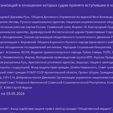
анизаций в отношении которых судом принято вступившее в з
 Родовой Державы Русь, Община Духовного Управления Асгардской Веси Беловод
детели Иеговы, Русское национальное единство, Национал-социалистическое об
истическая рабочая партия России, Славянский союз, Формат-18, Благородный Ор
ациональное единство, Древнерусской Инглистической церкви Православных Ста
ных объединениях, Омская организация общественного политического движения Р
рганизация п. Боровский, Община Коренного Русского народа Щелковского район
гиозное объединение последователей инглиизма, Народная Социальная Инициатива,
 г. Астрахани, ВОЛЯ, Меджлис крымскотатарского народа, Рубеж Севера, ТОЙС, 
6, Независимость, Фирма, Молодежная правозащитная группа МПГ, Курсом Правд
ая республика Русь, Арестантское уголовное единство, Башкорт, Нация и свобода,
орьбы с коррупцией, Фонд защиты прав граждан, Штабы Навального, Совет гражд
ный совет граждан РСФСР СССР Архангельской области, Проект Штурм, Граждане 
tsApp, СИЧ-С14, Добровольческое Движение Организации украинских националисто
ный Совет Татарской Автономной Советской Социалистической Республики, Кон
БТ, Я.МЫ Сергей Фургал
 на
03.05.2024
мная некоммерческая организация "Центр по работе с проблемой насилия "НАСИЛИЮ.НЕТ", Межрегиональный профессиональный союз работников здравоохранения "Альянс врачей", Юридическое лицо, зарегистрированное в Латвийской Республике, SIA "Medusa Project" (регистрационный номер 40103797863, дата регистрации 10.06.2014), Некоммерческая организация "Фонд по борьбе с коррупцией", Автономная некоммерческая организация "Институт права и публичной политики", Баданин Роман Сергеевич, Гликин Максим Александрович, Железнова Мария Михайловна, Лукьянова Юлия Сергеевна, Маетная Елизавета Витальевна, Маняхин Петр Борисович, Чуракова Ольга Владимировна, Ярош Юлия Петровна, Юридическое лицо "The Insider SIA", зарегистрированное в Риге, Латвийская Республика (дата регистрации 26.06.2015), являющееся администратором доменного имени интернет-издания "The Insider SIA", https://theins.ru, Постернак Алексей Евгеньевич, Рубин Михаил Аркадьевич, Анин Роман Александрович, Юридическое лицо Istories fonds, зарегистрированное в Латвийской Республике (регистрационный номер 50008295751, дата регистрации 24.02.2020), Великовский Дмитрий Александрович, Долинина Ирина Николаевна, Мароховская Алеся Алексеевна, Шлейнов Роман Юрьевич, Шмагун Олеся Валентиновна, Общество с ограниченной ответственностью "Альтаир 2021", Общество с ограниченной ответственностью "Вега 2021", Общество с ограниченной ответственностью "Главный редактор 2021", Общество с ограниченной ответственностью "Ромашки монолит", Важенков Артем Валерьевич, Ивановская областная общественная организация "Центр гендерных исследований", Гурман Юрий Альбертович, Медиапроект "ОВД-Инфо", Егоров Владимир Владимирович, Жилинский Владимир Александрович, Общество с ограниченной ответственностью "ЗП", Иванова София Юрьевна, Карезина Инна Павловна, Кильтау Екатерина Викторовна, Петров Алексей Викторович, Пискунов Сергей Евгеньевич, Смирнов Сергей Сергеевич, Тихонов Михаил Сергеевич, Общество с ограниченной ответственностью "ЖУРНАЛИСТ-ИНОСТРАННЫЙ АГЕНТ", Арапова Галина Юрьевна, Вольтская Татьяна Анатольевна, Американская компания "Mason G.E.S. Anonymous Foundation" (США), являющаяся владельцем интернет-издания https://mnews.world/, Компания "Stichting Bellingcat", зарегистрированная в Нидерландах (дата регистрации 11.07.2018), Захаров Андрей Вячеславович, Клепиковская Екатерина Дмитриевна, Общество с ограниченной ответственностью "МЕМО", Перл Роман Александрович, Симонов Евгений Алексеевич, Соловьева Елена Анатольевна, Сотников Даниил Владимирович, Сурначева Елизавета Дмитриевна, Автономная некоммерческая организация по защите прав человека и информированию населения "Якутия – Наше Мнение", Общество с ограниченной ответственностью "Москоу диджитал медиа", с 26.01.2023 Общество с ограниченной ответственностью "Чайка Белые сады", Ветошкина Валерия Валерьевна, Заговора Максим Александрович, Межрегиональное общественное движение "Российская ЛГБТ - сеть", Оленичев Максим Владимирович, Павлов Иван Юрьевич, Скворцова Елена Сергеевна, Общество с ограниченной ответственностью "Как бы инагент", Кочетков Игорь Викторович, Общество с ограниченной ответственностью "Честные выборы", Еланчик Олег Александрович, Общество с ограниченной ответственностью "Нобелевский призыв", Гималова Регина Эмилевна, Григорьев Андрей Валерьевич, Григорьева Алина Александровна, Ассоциация по содействию защите прав призывников, альтернативнослужащих и военнослужащих "Правозащитная группа "Гражданин.Армия.Право", Хисамова Регина Фаритовна, Автономная некоммерческая организация по реализации социально-правовых программ "Лилит", Дальн