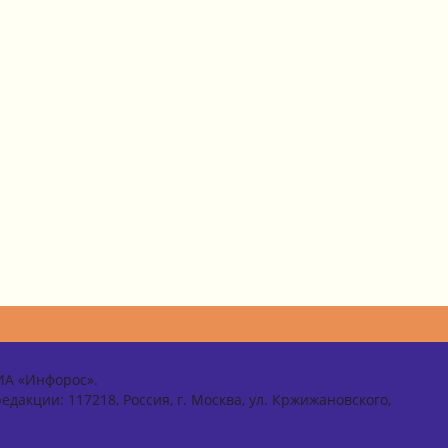
ИА «Инфорос».
едакции: 117218, Россия, г. Москва, ул. Кржижановского,