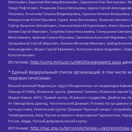
Евгеньевич, Барахоев Магомед Бекханович, Шарипков Олег Викторович, М
Тимур Рифгатович, Романова Ольга Евгеньевна, Щаров Сергей Алексадрови
Петровна, Кочеткова Татьяна Владимировна, Чуркина Наталья Валерьевна, 
Илларионова Юлия Юрьевна, Саранг Анна Васильевна, Захарова Светлана 
Гефтер Валентин Михайлович, Симонов Алексей Кириллович, Флиге Ирина 
Беляев Сергей Иванович, Голубева Елена Николаевна, Ганнушкина Светлана
Вячеславович, Арапова Галина Юрьевна, Свечников Анатолий Мариевич, П
Лукашевский Сергей Маркович, Бахмин Вячеслав Иванович, Шабад Анатоли
Александрович, Вицин Сергей Ефимович, Золотухин Борис Андреевич, Леви
Константинович
Источник:
http://unro.minjust.ru/NKOForeignAgent.aspx
данн
* Единый федеральный список организаций, в том числе и
террористическими:
Высший военный Маджлисуль Шура Объединенных сил моджахедов Кавказа, Ко
Лашкар-И-Тайба, Исламская группа, Движение Талибан, Исламская партия Т
Имарат Кавказ, АБТО, Правый сектор, Исламское государство, Джабха аль-
Ат-Тавхида Валь-Джихад, Чистопольский Джамаат, Рохнамо ба суи давлати и
Артподготовка, Религиозная группа “Джамаат “Красный пахарь”, Колумбайн
Челебиджихана, Азов, Партия исламского возрождения Таджикистана, Народ
России, Айдар, Русский добровольческий корпус
Источник:
http://nac.gov.ru/terroristicheskie-i-ekstremistskie-