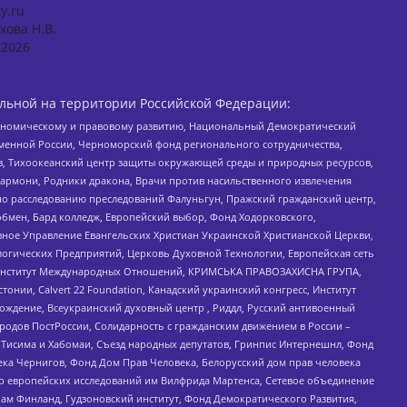
y.ru
хова Н.В.
2026
льной на территории Российской Федерации:
кономическому и правовому развитию, Национальный Демократический
менной России, Черноморский фонд регионального сотрудничества,
, Тихоокеанский центр защиты окружающей среды и природных ресурсов,
 Хармони, Родники дракона, Врачи против насильственного извлечения
по расследованию преследований Фалуньгун, Пражский гражданский центр,
бмен, Бард колледж, Европейский выбор, Фонд Ходорковского,
ное Управление Евангельских Христиан Украинской Христианской Церкви,
огических Предприятий, Церковь Духовной Технологии, Европейская сеть
ий Институт Международных Отношений, КРИМСЬКА ПРАВОЗАХИСНА ГРУПА,
стонии, Calvert 22 Foundation, Канадский украинский конгресс, Институт
ждение, Всеукраинский духовный центр , Риддл, Русский антивоенный
ародов ПостРоссии, Солидарность с гражданским движением в России –
в Тисима и Хабомаи, Съезд народных депутатов, Гринпис Интернешнл, Фонд
ека Чернигов, Фонд Дом Прав Человека, Белорусский дом прав человека
нтр европейских исследований им Вилфрида Мартенса, Сетевое объединение
Чам Финланд, Гудзоновский институт, Фонд Демократического Развития,