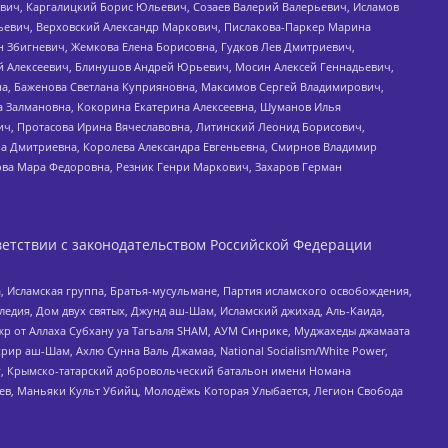
вич, Каргалицкий Борис Юльевич, Созаев Валерий Валерьевич, Исламов
льевич, Верховский Александр Маркович, Пислакова-Паркер Марина
н Збигневич, Жемкова Елена Борисовна, Гудков Лев Дмитриевич,
й Алексеевич, Блинушов Андрей Юрьевич, Мосин Алексей Геннадьевич,
а, Баженова Светлана Куприяновна, Максимов Сергей Владимирович,
а Залмановна, Кокорина Екатерина Алексеевна, Шуманов Илья
ч, Протасова Ирина Вячеславовна, Литинский Леонид Борисович,
а Дмитриевна, Королева Александра Евгеньевна, Смирнов Владимир
ова Мара Федоровна, Резник Генри Маркович, Захаров Герман
етствии с законодательством Российской Федерации
 Исламская группа, Братья-мусульмане, Партия исламского освобождения,
едия, Дом двух святых, Джунд аш-Шам, Исламский джихад, Аль-Каида,
жр от Аллаха Субхану уа Тагьаля SHAM, АУМ Синрике, Муджахеды джамаата
рир аш-Шам, Ахлю Сунна Валь Джамаа, National Socialism/White Power,
рг, Крымско-татарский добровольческий батальон имени Номана
оев, Маньяки Культ Убийц, Молодёжь Которая Улыбается, Легион Свобода