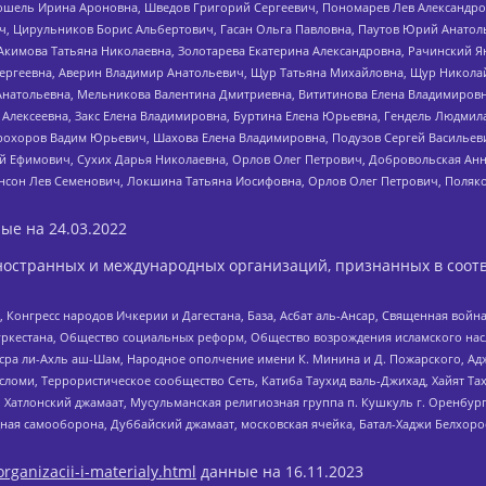
ошель Ирина Ароновна, Шведов Григорий Сергеевич, Пономарев Лев Александро
ч, Цирульников Борис Альбертович, Гасан Ольга Павловна, Паутов Юрий Анато
Акимова Татьяна Николаевна, Золотарева Екатерина Александровна, Рачинский Я
Сергеевна, Аверин Владимир Анатольевич, Щур Татьяна Михайловна, Щур Никола
Анатольевна, Мельникова Валентина Дмитриевна, Вититинова Елена Владимировн
 Алексеевна, Закс Елена Владимировна, Буртина Елена Юрьевна, Гендель Людмил
рохоров Вадим Юрьевич, Шахова Елена Владимировна, Подузов Сергей Васильеви
й Ефимович, Сухих Дарья Николаевна, Орлов Олег Петрович, Добровольская Анн
нсон Лев Семенович, Локшина Татьяна Иосифовна, Орлов Олег Петрович, Поляк
ые на
24.03.2022
ностранных и международных организаций, признанных в соотв
нгресс народов Ичкерии и Дагестана, База, Асбат аль-Ансар, Священная война,
уркестана, Общество социальных реформ, Общество возрождения исламского насл
Нусра ли-Ахль аш-Шам, Народное ополчение имени К. Минина и Д. Пожарского, Ад
сломи, Террористическое сообщество Сеть, Катиба Таухид валь-Джихад, Хайят Тах
, Хатлонский джамаат, Мусульманская религиозная группа п. Кушкуль г. Оренбу
ная самооборона, Дуббайский джамаат, московская ячейка, Батал-Хаджи Белхор
organizacii-i-materialy.html
данные на
16.11.2023