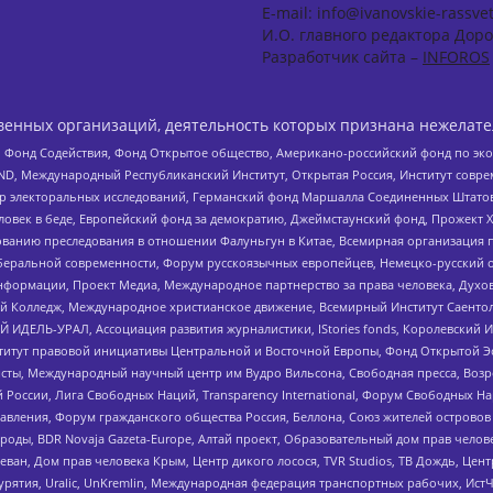
E-mail: info@ivanovskie-rassvet
И.О. главного редактора Доро
Разработчик сайта –
INFOROS
енных организаций, деятельность которых признана нежелате
 Фонд Содействия, Фонд Открытое общество, Американо-российский фонд по э
 Международный Республиканский Институт, Открытая Россия, Институт совре
р электоральных исследований, Германский фонд Маршалла Соединенных Штатов
еловек в беде, Европейский фонд за демократию, Джеймстаунский фонд, Прожект
дованию преследования в отношении Фалуньгун в Китае, Всемирная организация 
беральной современности, Форум русскоязычных европейцев, Немецко-русский о
формации, Проект Медиа, Международное партнерство за права человека, Духов
 Колледж, Международное христианское движение, Всемирный Институт Саентол
 ИДЕЛЬ-УРАЛ, Ассоциация развития журналистики, IStories fonds, Королевск
r, Институт правовой инициативы Центральной и Восточной Европы, Фонд Открытой Э
ты, Международный научный центр им Вудро Вильсона, Свободная пресса, Возро
России, Лига Свободных Наций, Transparеncy International, Форум Свободных Н
правления, Форум гражданского общества Россия, Беллона, Союз жителей острово
роды, BDR Novaja Gazeta-Europe, Алтай проект, Образовательный дом прав челов
еван, Дом прав человека Крым, Центр дикого лосося, TVR Studios, ТВ Дождь, Це
урятия, Uralic, UnKremlin, Международная федерация транспортных рабочих, Ист