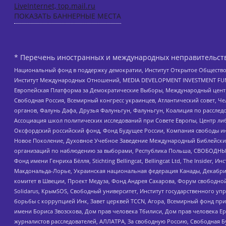
LiveInternet, top.mail.ru
ПОКАЗАТЬ БАННЕРНЫЕ МЕСТА
* Перечень иностранных и международных неправительств
Национальный фонд в поддержку демократии, Институт Открытое Общество
Институт Международных Отношений, MEDIA DEVELOPMENT INVESTMENT FUND,
Европейская Платформа за Демократические Выборы, Международный цент
Свободная Россия, Всемирный конгресс украинцев, Атлантический совет, Ч
органов, Фалунь Дафа, Друзья Фалуньгун, Фалуньгун, Коалиция по рассле
Ассоциация школ политических исследований при Совете Европы, Центр ли
Оксфордский российский фонд, Фонд Будущее России, Компания свободы ин
Новое Поколение, Духовное Учебное Заведение Международный Библейский
организаций по наблюдению за выборами, Республика Польша, СВОБОДНЫЙ
Фонд имени Генриха Бёлля, Stichting Bellingcat, Bellingcat Ltd, The Inside
Макдональда-Лорье, Украинская национальная федерация Канады, Декабрис
комитет в Швеции, Проект Медуза, Фонд Андрея Сахарова, Форум свободной 
Solidarus, КрымSOS, Свободный университет, Институт государственного у
борьбы с коррупцией Инк, Завет церквей TCCN, Агора, Всемирный фонд при
имени Бориса Звозскова, Дом прав человека Тбилиси, Дом прав человека Ер
журналистов расследователей, АЛЛАТРА, За свободную Россию, Свободная Б