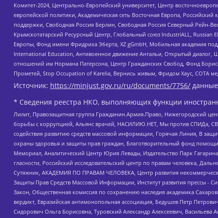
Комитет-2024, Центрально-Европейский университет, Центр восточноевроп
европейской политики, Академическая сеть Восточная Европа, Российский к
поддержки, Свободная Россия Берлин, Свободная Россия Северный Рейн-Вест
Крымскотатарский Ресурсный Центр, Глобальный союз IndustriALL, Russian E
Европы, Фонд имени Фридриха Эберта, XZ gGmbH, Мобильная академия поддержк
International Education, Антивоенное движение Антальи, Открытый диало
отношений им Нормана Патерсона, Центр Гражданских Свобод, Фонд Бориса
Прометей, Stop Occupation of Karelia, Вернись живым, Фридом Хаус, СОТА 
Источник:
https://minjust.gov.ru/ru/documents/7756/
данные
* Сведения реестра НКО, выполняющих функции иностранн
Лилит, Правозащитная группа Гражданин.Армия.Право, Нижегородский цент
борьбы с коррупцией, Альянс врачей, НАСИЛИЮ.НЕТ, Мы против СПИДа, СВЕ
содействия развитию средств массовой информации, Горячая Линия, В защ
охраны здоровья и защиты прав граждан, Благотворительный фонд помощи ос
Мемориал, Аналитический Центр Юрия Левады, Издательство Парк Гагарина
гласности, Российский исследовательский центр по правам человека, Даль
Сутяжник, АКАДЕМИЯ ПО ПРАВАМ ЧЕЛОВЕКА, Центр развития некоммерческих
Защиты Прав Средств Массовой Информации, Институт развития прессы - Си
Закон, Общественная комиссия по сохранению наследия академика Сахаров
вердикт, Евразийская антимонопольная ассоциация, Бедушев Петр Петрови
Сидорович Ольга Борисовна, Туровский Александр Алексеевич, Васильева А