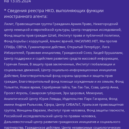
на
13.05.2024
* Сведения реестра НКО, выполняющих функции
иностранного агента:
Лилит, Правозащитная группа Гражданин.Армия.Право, Нижегородский
центр немецкой и европейской культуры, Центр гендерных исследований,
Фонд защиты прав граждан Штаб, Институт права и публичной политики,
Фонд борьбы с коррупцией, Альянс врачей, НАСИЛИЮ.НЕТ, Мы против
СПИДа, СВЕЧА, Гуманитарное действие, Открытый Петербург, Лига
Избирателей, Правовая инициатива, Гражданский Союз, Хасдей Ерушалаим,
Центр поддержки и содействия развитию средств массовой информации,
Горячая Линия, В защиту прав заключенных, Институт глобализации и
социальных движений, Центр социально-информационных инициатив
Действие, Благотворительный фонд охраны здоровья и защиты прав
граждан, Благотворительный фонд помощи осужденным и их семьям, Фонд
Тольятти, Новое время, Серебряная тайга, Так-Так-Так, Сова, центр Анна,
Проект Апрель, Самарская губерния, Эра здоровья, Мемориал,
Аналитический Центр Юрия Левады, Издательство Парк Гагарина, Фонд
имени Андрея Рылькова, Сфера, Центр СИБАЛЬТ, Уральская правозащитная
группа, Женщины Евразии, Институт прав человека, Фонд защиты гласности,
Российский исследовательский центр по правам человека,
Дальневосточный центр развития гражданских инициатив и социального
партнерства, Гражданское действие, Центр независимых социологических