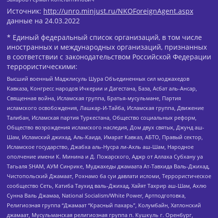
Источник:
http://unro.minjust.ru/NKOForeignAgent.aspx
данные на
24.03.2022
* Единый федеральный список организаций, в том числе
иностранных и международных организаций, признанных
в соответствии с законодательством Российской Федерации
террористическими:
Высший военный Маджлисуль Шура Объединенных сил моджахедов
Кавказа, Конгресс народов Ичкерии и Дагестана, База, Асбат аль-Ансар,
Священная война, Исламская группа, Братья-мусульмане, Партия
исламского освобождения, Лашкар-И-Тайба, Исламская группа, Движение
Талибан, Исламская партия Туркестана, Общество социальных реформ,
Общество возрождения исламского наследия, Дом двух святых, Джунд аш-
Шам, Исламский джихад, Аль-Каида, Имарат Кавказ, АБТО, Правый сектор,
Исламское государство, Джабха аль-Нусра ли-Ахль аш-Шам, Народное
ополчение имени К. Минина и Д. Пожарского, Аджр от Аллаха Субхану уа
Тагьаля SHAM, АУМ Синрике, Муджахеды джамаата Ат-Тавхида Валь-Джихад,
Чистопольский Джамаат, Рохнамо ба суи давлати исломи, Террористическое
сообщество Сеть, Катиба Таухид валь-Джихад, Хайят Тахрир аш-Шам, Ахлю
Сунна Валь Джамаа, National Socialism/White Power, Артподготовка,
Религиозная группа “Джамаат “Красный пахарь”, Колумбайн, Хатлонский
джамаат, Мусульманская религиозная группа п. Кушкуль г. Оренбург,