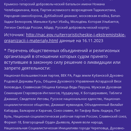
Крымско-татарский добровольческий батальон имени Номана
Челебиджихана, Азов, Партия исламского возрождения Таджикистана,
Народная самооборона, Дуббайский джамаат, московская ячейка, Батал-
Хаджи Белхороев, Маньяки Культ Убийц, Молодёжь Которая Улыбается,
Легион Свобода России, Айдар, Русский добровольческий корпус
Источник:
http://nac.gov.ru/terroristicheskie-i-ekstremistskie-
organizacii-i-materialy.html
данные на
16.11.2023
* Перечень общественных объединений и религиозных
организаций в отношении которых судом принято
вступившее в законную силу решение о ликвидации или
запрете деятельности:
Национал-большевистская партия, ВЕК РА, Рада земли Кубанской Духовно
Родовой Державы Русь, Община Духовного Управления Асгардской Веси
Беловодья, Славянская Община Капища Веды Перуна, Мужская Духовная
Семинария Староверов-Инглингов, Нурджулар, К Богодержавию, Таблиги
Джамаат, Свидетели Иеговы, Русское национальное единство, Национал-
социалистическое общество, Джамаат мувахидов, Объединенный Вилайат
Кабарды, Балкарии и Карачая, Союз славян, Ат-Такфир Валь-Хиджра, Пит
Буль, Национал-социалистическая рабочая партия России, Славянский союз,
Формат-18, Благородный Орден Дьявола, Армия воли народа,
Национальная Социалистическая Инициатива города Череповца, Духовно-