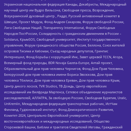
Украинская национальная федерация Канады, Декабристы, Международный
научный центр им Вудро Вильсона, Свободная пресса, Возрождение,
Всеукраинский духовный центр , Риддл, Русский антивоенный комитет в
Швеции, Проект Медуза, Фонд Андрея Сахарова, Форум свободной России,
Лига Свободных Наций, Transparеncy International, Форум Свободных
Народов ПостРоссии, Солидарность с гражданским движением в России –
Solidarus, КрымSOS, Свободный университет, Институт государственного
управления, Форум гражданского общества Россия, Беллона, Союз жителей
островов Тисима и Хабомаи, Съезд народных депутатов, Гринпис
Интернешнл, Фонд борьбы с коррупцией Инк, Завет церквей TCCN, Агора,
Всемирный фонд природы, BDR Novaja Gazeta-Europe, Алтай проект,
Образовательный дом прав человека Чернигов, Фонд Дом Прав Человека,
Белорусский дом прав человека имени Бориса Звозскова, Дом прав
человека Тбилиси, Дом прав человека Ереван, Дом прав человека Крым,
Центр дикого лосося, TVR Studios, ТВ Дождь, Центр европейских
исследований им Вилфрида Мартенса, Сетевое объединение журналистов
расследователей, АЛЛАТРА, За свободную Россию, Свободная Бурятия, Uralic,
UnKremlin, Международная федерация транспортных рабочих, ИстЧам
Финланд, Гудзоновский институт, Фонд Демократического Развития,
Комитет-2024, Центрально-Европейский университет, Центр
восточноевропейских и международных исследований, Общество
Сторожевой башни, Библии и трактатов Свидетелей Иеговы, Гражданский