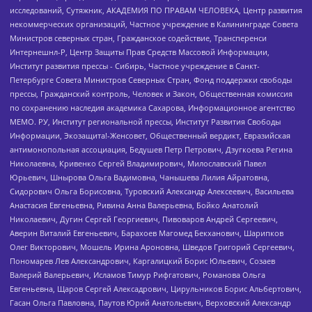
исследований, Сутяжник, АКАДЕМИЯ ПО ПРАВАМ ЧЕЛОВЕКА, Центр развития
некоммерческих организаций, Частное учреждение в Калининграде Совета
Министров северных стран, Гражданское содействие, Трансперенси
Интернешнл-Р, Центр Защиты Прав Средств Массовой Информации,
Институт развития прессы - Сибирь, Частное учреждение в Санкт-
Петербурге Совета Министров Северных Стран, Фонд поддержки свободы
прессы, Гражданский контроль, Человек и Закон, Общественная комиссия
по сохранению наследия академика Сахарова, Информационное агентство
МЕМО. РУ, Институт региональной прессы, Институт Развития Свободы
Информации, Экозащита!-Женсовет, Общественный вердикт, Евразийская
антимонопольная ассоциация, Бедушев Петр Петрович, Дзугкоева Регина
Николаевна, Кривенко Сергей Владимирович, Милославский Павел
Юрьевич, Шнырова Ольга Вадимовна, Чанышева Лилия Айратовна,
Сидорович Ольга Борисовна, Туровский Александр Алексеевич, Васильева
Анастасия Евгеньевна, Ривина Анна Валерьевна, Бойко Анатолий
Николаевич, Дугин Сергей Георгиевич, Пивоваров Андрей Сергеевич,
Аверин Виталий Евгеньевич, Барахоев Магомед Бекханович, Шарипков
Олег Викторович, Мошель Ирина Ароновна, Шведов Григорий Сергеевич,
Пономарев Лев Александрович, Каргалицкий Борис Юльевич, Созаев
Валерий Валерьевич, Исламов Тимур Рифгатович, Романова Ольга
Евгеньевна, Щаров Сергей Алексадрович, Цирульников Борис Альбертович,
Гасан Ольга Павловна, Паутов Юрий Анатольевич, Верховский Александр