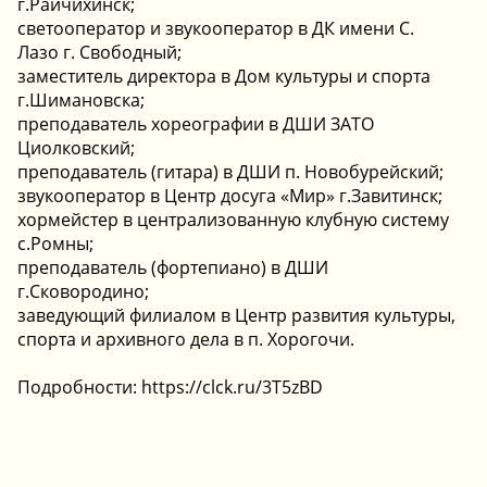
г.Райчихинск;
️светооператор и звукооператор в ДК имени С.
Лазо г. Свободный;
️заместитель директора в Дом культуры и спорта
г.Шимановска;
️преподаватель хореографии в ДШИ ЗАТО
Циолковский;
️преподаватель (гитара) в ДШИ п. Новобурейский;
️звукооператор в Центр досуга «Мир» г.Завитинск;
️хормейстер в централизованную клубную систему
с.Ромны;
️преподаватель (фортепиано) в ДШИ
г.Сковородино;
️заведующий филиалом в Центр развития культуры,
спорта и архивного дела в п. Хорогочи.
Подробности: https://clck.ru/3T5zBD