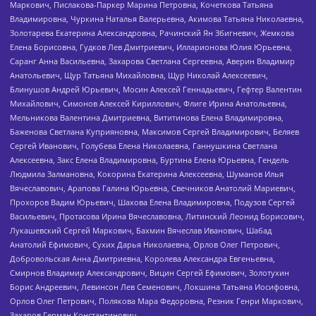
Маркович, Пислакова-Паркер Марина Петровна, Кочеткова Татьяна
Владимировна, Чуркина Наталья Валерьевна, Акимова Татьяна Николаевна,
Золотарева Екатерина Александровна, Рачинский Ян Збигневич, Жемкова
Елена Борисовна, Гудков Лев Дмитриевич, Илларионова Юлия Юрьевна,
Саранг Анна Васильевна, Захарова Светлана Сергеевна, Аверин Владимир
Анатольевич, Щур Татьяна Михайловна, Щур Николай Алексеевич,
Блинушов Андрей Юрьевич, Мосин Алексей Геннадьевич, Гефтер Валентин
Михайлович, Симонов Алексей Кириллович, Флиге Ирина Анатольевна,
Мельникова Валентина Дмитриевна, Вититинова Елена Владимировна,
Баженова Светлана Куприяновна, Максимов Сергей Владимирович, Беляев
Сергей Иванович, Голубева Елена Николаевна, Ганнушкина Светлана
Алексеевна, Закс Елена Владимировна, Буртина Елена Юрьевна, Гендель
Людмила Залмановна, Кокорина Екатерина Алексеевна, Шуманов Илья
Вячеславович, Арапова Галина Юрьевна, Свечников Анатолий Мариевич,
Прохоров Вадим Юрьевич, Шахова Елена Владимировна, Подузов Сергей
Васильевич, Протасова Ирина Вячеславовна, Литинский Леонид Борисович,
Лукашевский Сергей Маркович, Бахмин Вячеслав Иванович, Шабад
Анатолий Ефимович, Сухих Дарья Николаевна, Орлов Олег Петрович,
Добровольская Анна Дмитриевна, Королева Александра Евгеньевна,
Смирнов Владимир Александрович, Вицин Сергей Ефимович, Золотухин
Борис Андреевич, Левинсон Лев Семенович, Локшина Татьяна Иосифовна,
Орлов Олег Петрович, Полякова Мара Федоровна, Резник Генри Маркович,
Захаров Герман Константинович