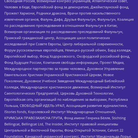
Свободная Россия, Всемирный конгресс украинцев, Атлантический совет,
Человек в беде, Европейский фонд за демократию, Джеймстаунский фонд,
Прожект Хармони, Родники дракона, Врачи против насильственного
извлечения органов, Фалунь Дафа, Друзья Фалуньгун, Фалуньгун, Коалиция
по расследованию преследования в отношении Фалуньгун в Китае,
Всемирная организация по расследованию преследований Фалуньгун,
Пражский гражданский центр, Ассоциация школ политических
исследований при Совете Европы, Центр либеральной современности,
Форум русскоязычных европейцев, Немецко-русский обмен, Бард колледж,
Европейский выбор, Фонд Ходорковского, Оксфордский российский фонд,
Фонд Будущее России, Компания свободы информации, Проект Медиа,
Международное партнерство за права человека, Духовное Управление
Евангельских Христиан Украинской Христианской Церкви, Новое
Поколение, Духовное Учебное Заведение Международный Библейский
Колледж, Международное христианское движение, Всемирный Институт
Саентологических Предприятий, Церковь Духовной Технологии,
Европейская сеть организаций по наблюдению за выборами, Республика
Польша, СВОБОДНЫЙ ИДЕЛЬ-УРАЛ, Ассоциация развития журналистики,
IStories fonds, Королевский Институт Международных Отношений,
КРИМСЬКА ПРАВОЗАХИСНА ГРУПА, Фонд имени Генриха Бёлля, Stichting
Bellingcat, Bellingcat Ltd, The Insider, Институт правовой инициативы
Центральной и Восточной Европы, Фонд Открытой Эстонии, Calvert 22
Foundation, Канадский украинский конгресс, Институт Макдональда-Лорье,