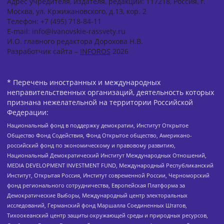
Адрес учредителя, издателя, редакции: 117218, Россия, г.
Москва, ул. Кржижановского, д.13, кор. 2
Телефон: +7 (495) 718-84-11
E-mail: info@ivanovskie-rassvety.ru
И.О. главного редактора Дорохова Н.В.
Разработчик сайта –
INFOROS
2026
* Перечень иностранных и международных
неправительственных организаций, деятельность которых
признана нежелательной на территории Российской
Федерации:
Национальный фонд в поддержку демократии, Институт Открытое
Общество Фонд Содействия, Фонд Открытое общество, Американо-
российский фонд по экономическому и правовому развитию,
Национальный Демократический Институт Международных Отношений,
MEDIA DEVELOPMENT INVESTMENT FUND, Международный Республиканский
Институт, Открытая Россия, Институт современной России, Черноморский
фонд регионального сотрудничества, Европейская Платформа за
Демократические Выборы, Международный центр электоральных
исследований, Германский фонд Маршалла Соединенных Штатов,
Тихоокеанский центр защиты окружающей среды и природных ресурсов,