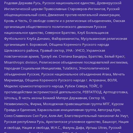
Родовая Держава Русь, Русское национальное единство, Древнерусской
Инглистической церкви Православных Староверов-Инглингов, Русский
общенациональный союз, Движение против нелегальной иммиграции,
Кровь и Честь, О свободе совести и о религиозных объединениях, Омская
организация общественного политического движения Русское
национальное единство, Северное Братство, Клуб Болельщиков
Футбольного Клуба Динамо, Файзрахманисты, Мусульманская религиозная
организация п. Боровский, Община Коренного Русского народа
Щелковского района, Правый сектор, УНА - УНСО, Украинская
повстанческая армия, Тризуб им. Степана Бандеры, Братство, Белый Крест,
Misanthropic division, Религиозное объединение последователей инглиизма,
Народная Социальная Инициатива, TulaSkins, Этнополитическое
объединение Русские, Русское национальное объединение Атака, Мечеть
Мирмамеда, Община Коренного Русского народа г. Астрахани, ВОЛЯ,
Меджлис крымскотатарского народа, Рубеж Севера, ТОЙС, О
противодействии экстремистской деятельности, РЕВТАТПОД, Артподготовка,
Штольц, В честь иконы Божией Матери Державная, Сектор 16,
Независимость, Фирма, Молодежная правозащитная группа МПГ, Курсом
Правды и Единения, Каракольская инициативная группа, Автоград Крю,
Союз Славянских Сил Руси, Алля-Аят, Благотворительный пансионат Ак Умут,
Русская республика Русь, Арестантское уголовное единство, Башкорт, Нация
и свобода, Нация и свобода, W.H.С., Фалунь Дафа, Иртыш Ultras, Русский