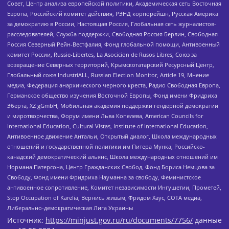
Совет, Центр анализа европейской политики, Академическая сеть Восточная
Европа, Российский комитет действия, РЭНД корпорейшн, Русская Америка
за демократию в России, Настоящая Россия, Глобальная сеть журналистов-
расследователей, Служба поддержки, Свободная Россия Берлин, Свободная
Россия Северный Рейн-Вестфалия, Фонд глобальной помощи, Антивоенный
комитет России, Russie-Libertes, La Asocicion de Rusos Libres, Союз за
возвращение Северных территорий, Крымскотатарский Ресурсный Центр,
Глобальный союз IndustriALL, Russian Election Monitor, Article 19, Мнение
медиа, Федерация анархического черного креста, Радио Свободная Европа,
Германское общество изучения Восточной Европы, Фонд имени Фридриха
Эберта, XZ gGmbH, Мобильная академия поддержки гендерной демократии
и миротворчества, Форум имени Льва Копелева, American Councils for
International Education, Cultural Vistas, Institute of International Education,
Антивоенное движение Антальи, Открытый диалог, Школа международных
отношений и государственной политики им Питера Мунка, Российско-
канадский демократический альянс, Школа международных отношений им
Нормана Патерсона, Центр Гражданских Свобод, Фонд Бориса Немцова за
Свободу, Фонд имени Фридриха Науманна за свободу, Феминистское
антивоенное сопротивление, Комитет независимости Ингушетии, Прометей,
Stop Occupation of Karelia, Вернись живым, Фридом Хаус, СОТА медиа,
Либерально-демократическая Лига Украины
Источник:
https://minjust.gov.ru/ru/documents/7756/
данные