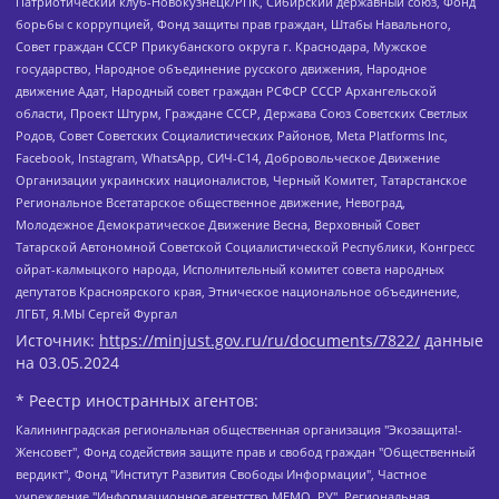
Патриотический клуб-Новокузнецк/РПК, Сибирский державный союз, Фонд
борьбы с коррупцией, Фонд защиты прав граждан, Штабы Навального,
Совет граждан СССР Прикубанского округа г. Краснодара, Мужское
государство, Народное объединение русского движения, Народное
движение Адат, Народный совет граждан РСФСР СССР Архангельской
области, Проект Штурм, Граждане СССР, Держава Союз Советских Светлых
Родов, Совет Советских Социалистических Районов, Meta Platforms Inc,
Facebook, Instagram, WhatsApp, СИЧ-С14, Добровольческое Движение
Организации украинских националистов, Черный Комитет, Татарстанское
Региональное Всетатарское общественное движение, Невоград,
Молодежное Демократическое Движение Весна, Верховный Совет
Татарской Автономной Советской Социалистической Республики, Конгресс
ойрат-калмыцкого народа, Исполнительный комитет совета народных
депутатов Красноярского края, Этническое национальное объединение,
ЛГБТ, Я.МЫ Сергей Фургал
Источник:
https://minjust.gov.ru/ru/documents/7822/
данные
на
03.05.2024
* Реестр иностранных агентов:
Калининградская региональная общественная организация "Экозащита!-Женсовет", Фонд содействия защите прав и свобод граждан "Общественный вердикт", Фонд "Институт Развития Свободы Информации", Частное учреждение "Информационное агентство МЕМО. РУ", Региональная общественная организация "Общественная комиссия по сохранению наследия академика Сахарова", Фонд поддержки свободы прессы, Санкт-Петербургская общественная правозащитная организация "Гражданский контроль", Межрегиональная общественная организация "Информационно-просветительский центр "Мемориал", Региональный Фонд "Центр Защиты Прав Средств Массовой Информации", с 05.12.2023 Фонд "Центр Защиты Прав Средств массовой информации", Региональная общественная благотворительная организация помощи беженцам и мигрантам "Гражданское содействие", Негосударственное образовательное учреждение дополнительного профессионального образования (повышение квалификации) специалистов "АКАДЕМИЯ ПО ПРАВАМ ЧЕЛОВЕКА", Свердловская региональная общественная организация "Сутяжник", Автономная некоммерческая организация "Центр независимых социологических исследований", Союз общественных объединений "Российский исследовательский центр по правам человека", Региональное общественное учреждение научно-информационный центр "МЕМОРИАЛ", Некоммерческая организация "Фонд защиты гласности", Автономная некоммерческая организация "Институт прав человека", Городская общественная организация "Екатеринбургское общество "МЕМОРИАЛ", Городская общественная организация "Рязанское историко-просветительское и правозащитное общество "Мемориал" (Рязанский Мемориал), Челябинский региональный орган общественной самодеятельности – женское общественное объединение "Женщины Евразии", Челябинский региональный орган общественной самодеятельности "Уральская правозащитная группа", Фонд содействия защите здоровья и социальной справедливости имени Андрея Рылькова, Автономная Некоммерческая Организация "Аналитический Центр Юрия Левады", Автономная некоммерческая организация социальной поддержки населения "Проект Апрель", Региональная общественная организация помощи женщинам и детям, находящимся в кризисной ситуации "Информационно-методический центр "Анна", Фонд содействия развитию массовых коммуникаций и правовому просвещению "Так-так-Так", Фонд содействия устойчивому развитию "Серебряная тайга", Свердловский региональный общественный фонд социальных проектов "Новое время", "Idel.Реалии", Кавказ.Реалии, Крым.Реалии, Телеканал Настоящее Время, Татаро-башкирская служба Радио Свобода (Azatliq Radiosi), Радио Свободная Европа/Радио Свобода (PCE/PC), "Сибирь.Реалии", "Фактограф", Благотворительный фонд помощи осужденным и их семьям, Автономная некоммерческая организация "Институт глобализации и социальных движений", Фонд "В защиту прав заключенных", Частное учреждение "Центр поддержки и содействия развитию средств массовой информации", Пензенский региональный общественный благотворительный фонд "Гражданский союз", "Север.Реалии", Некоммерческая организация Фонд "Правовая инициатива", Общество с ограниченной ответственностью "Радио Свободная Европа/Радио Свобода", Чешское информационное агентство "MEDIUM-ORIENT", Красноярская региональная общественная организация "Мы против СПИДа", Камалягин Денис Николаевич, Маркелов Сергей Евгеньевич, Пономарев Лев Александрович, Савицкая Людмила Алексеевна, Автономная некоммерческая организация "Центр по работе с проблемой насилия "НАСИЛИЮ.НЕТ", Межрегиональный профессиональный союз работников здравоохранения "Альянс врачей", Юридическое лицо, зарегистрированное в Латвийской Республике, SIA "Medusa Project" (регистрационный номер 40103797863, дата регистрации 10.06.2014), Некоммерческая организация "Фонд по борьбе с коррупцией", Автономная некоммерческая организация "Институт права и публичной политики", Баданин Роман Сергеевич, Гликин Максим Александрович, Железнова Мария Михайловна, Лукьянова Юлия Сергеевна, Маетная Елизавета Витальевна, Маняхин Петр Борисович, Чуракова Ольга Владимировна, Ярош Юлия Петровна, Юридическое лицо "The Insider SIA", зарегистрированное в Риге, Латвийская Республика (дата регистрации 26.06.2015), являющееся администратором доменного имени интернет-издания "The Insider SIA", https://theins.ru, Постернак Алексей Евгеньевич, Рубин Михаил Аркадьевич, Анин Роман Александрович, Юридическое лицо Istories fonds, зарегистрированное в Латвийской Республике (регистрационный номер 50008295751, дата регистрации 24.02.2020), Великовский Дмитрий Александрович, Долинина Ирина Николаевна, Мароховская Алеся Алексеевна, Шлейнов Роман Юрьевич, Шмагун Олеся Валентиновна, Общество с ограниченной ответственностью "Альтаир 2021", Общество с ограниченной ответственностью "Вега 2021", Общество с ограниченной ответственностью "Главный редактор 2021", Общество с ограниченной ответственностью "Ромашки монолит", Важенков Артем Валерьевич, Ивановская областная общественная организация "Центр гендерных исследований", Гурман Юрий Альбертович, Медиапроект "ОВД-Инфо", Егоров Владимир Владимирович, Жилинский Владимир Александрович, Общество с ограниченной ответственностью "ЗП", Иванова София Юрьевна, Карезина Инна Павловна, Кильтау Екатерина Викторовна, Петров Алексей Викторович, Пискунов Сергей Евгеньевич, Смирнов Сергей Сергеевич, Тихонов Михаил Сергеевич, Общество с ограниченной ответственностью "ЖУРНАЛИСТ-ИНОСТРАННЫЙ АГЕНТ", Арапова Галина Юрьевна, Вольтская Татьяна Анатольевна, Американская компания "Mason G.E.S. Anonymous Foundation" (США), являющаяся владельцем интернет-издания https://mnews.world/, Компания "Stichting Bellingcat", зарегистрированная в Нидерландах (дата регистрации 11.07.2018), Захаров Андрей Вячеславович, Клепиковская Екатерина Дмитриевна, Общество с ограниченной ответственностью "МЕМО", Перл Роман Александрович, Симонов Евгений Алексеевич, Соловьева Елена Анатольевна, Сотников Даниил Владимирович, Сурначева Елизавета Дмитриевна, Автономная некоммерческая организация по защите прав человека и информированию населения "Якутия – Наше Мнение", Общество с ограниченной ответственностью "Москоу диджитал медиа", с 26.01.2023 Общество с ограниченной ответственностью "Чайка Белые сады", Ветошкина Валерия Валерьевна, Заговора Максим Александрович, Межрегиональное общественное движение "Российская ЛГБТ - сеть", Оленичев Максим Владимирович, Павлов Иван Юрьевич, Скворцова Елена Сергеевна, Общество с ограниченной ответственностью "Как бы инагент", Кочетков Игорь Викторович, Общество с ограниченной ответственностью "Честные выборы", Еланчик Олег Александрович, Общество с ограниченной ответственностью "Нобелевский призыв", Гималова Регина Эмилевна, Григорьев Андрей Валерьевич, Григорьева Алина Александровна, Ассоциация по содействию защите прав призывников, альтернативнослужащих и военнослужащих "Правозащитная группа "Гражданин.Армия.Право", Хисамова Регина Фаритовна, Автономная некоммерческая организация по реализации социально-правовых программ "Лилит", Дальневосточное общественное движение "Маяк", Санкт-Петербургская ЛГБТ-инициативная группа "Выход", Инициативная группа ЛГБТ+ "Реверс", Алексеев Андрей Викторович, Бекбулатова Таисия Львовна, Беляев Иван Михайлович, Владыкина Елена Сергеевна, Гельман Марат Александрович, Никульшина Вероника Юрьевна, Толоконникова Надежда Андреевна, Шендерович Виктор Анатольевич, Общество с ограниченной ответственностью "Данное сообщение", Общество с ограниченной ответственностью Издательский дом "Новая глава", Айнбиндер Александра Александровна, Московский комьюнити-центр для ЛГБТ+инициатив, Благотворительный фонд развития филантропии, Deutsche Welle (Германия, Kurt-Schumacher-Strasse 3, 53113 Bonn), Борзунова Мария Михайловна, Воробьев Виктор Викторович, Голубева Анна Львовна, Константинова Алла Михайловна, Малкова Ирина Владимировна, Мурадов Мурад Абдулгалимович, Осетинская Елизавета Николаевна, Понасенков Евгений Николаевич, Ганапольский Матвей Юрьевич, Киселев Евгений Алексеевич, Борухович Ирина Григорьевна, Дремин Иван Тимофеевич, Дубровский Дмитрий Викторович, Красноярская региональная общественная организация поддержки и развития альтернативных образовательных технологий и межкультурных коммуникаций "ИНТЕРРА", Маяковская Екатерина Алексеевна, Фейгин Марк Захарович, Филимонов Андрей Викторович, Дзугкоева Регина Николаевна, Доброхотов Роман Александрович, Дудь Юрий Александрович, Елкин Сергей Владимирович, Кругликов Кирилл Игоревич, Сабунаева Мария Леонидовна, Семенов Алексей Владимирович, Шаинян Карен Багратович, Шульман Екатерина Михайловна, Асафьев Артур Валерьевич, Вахштайн Виктор Семенович, Венедиктов Алексей Алексеевич, Лушникова Екатерина Евгеньевна, Волков Леонид Михайлович, Невзоров Александр Глебович, Пархоменко Сергей Борисович, Сироткин Ярослав Николаевич, Кара-Мурза Владимир Владимирович, Баранова Наталья Владимировна, Гозман Леонид Яковлевич, Кагарлицкий Борис Юльевич, Климарев Михаил Валерьевич, Милов Владимир Станиславович, Автономная некоммерческая организация Краснодарский центр современного искусства "Типография", Моргенштерн Алишер Тагирович, Соболь Любовь Эдуардовна, Общество с ограниченной ответственностью "ЛИЗА НОРМ", Каспаров Гарри Кимович, Ходорковский Михаил Борисович, Общество с ограниченной ответственностью "Апрельские тезисы", Данилович Ирина Брониславовна, Кашин Олег Владимирович, Петров Николай Владимирович, Пивоваров Алексей Владимирович, Соколов Михаил Владимирович, Цветкова Юлия Владимировна, Чичваркин Евгений Александрович, Комитет против пыток/Команда против пыток, Общество с ограниченной ответственностью "Первый научный", Общество с ограниченной ответственностью "Вертолет и ко", Белоцерковская Вероника Борисовна, Кац Максим Евгеньевич, Лазарева Татьяна Юрьевна, Шаведдинов Руслан Табризович, Яшин Илья Валерьевич, Общество с ограниченной ответственностью "Иноагент ААВ", Алешковский Дмитрий Петрович, Альбац Евгения Марковна, Быков Дмитрий Львович, Галямина Юлия Евгеньевна, Лойко Сергей Леонидович, Мартынов Кирилл Константинович, Медведев Сергей Александрович, Крашенинников Федор Геннадиевич, Гордеева Катерина Вл