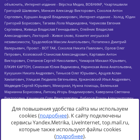
Для повышения удобства сайта мы используем
cookies (
подробнее
). К сайту подключены
сервисы Yandex.Metrika, LiveInternet, top.mail.ru,
Источник:
https://minjust.gov.ru/uploaded/files/reestr-
которые также используют файлы cookies
inostrannyih-agentov-22-03-2024.pdf
данные на
22.03.2024
(
подробнее
).