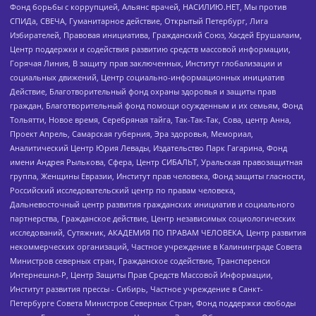
Фонд борьбы с коррупцией, Альянс врачей, НАСИЛИЮ.НЕТ, Мы против
СПИДа, СВЕЧА, Гуманитарное действие, Открытый Петербург, Лига
Избирателей, Правовая инициатива, Гражданский Союз, Хасдей Ерушалаим,
Центр поддержки и содействия развитию средств массовой информации,
Горячая Линия, В защиту прав заключенных, Институт глобализации и
социальных движений, Центр социально-информационных инициатив
Действие, Благотворительный фонд охраны здоровья и защиты прав
граждан, Благотворительный фонд помощи осужденным и их семьям, Фонд
Тольятти, Новое время, Серебряная тайга, Так-Так-Так, Сова, центр Анна,
Проект Апрель, Самарская губерния, Эра здоровья, Мемориал,
Аналитический Центр Юрия Левады, Издательство Парк Гагарина, Фонд
имени Андрея Рылькова, Сфера, Центр СИБАЛЬТ, Уральская правозащитная
группа, Женщины Евразии, Институт прав человека, Фонд защиты гласности,
Российский исследовательский центр по правам человека,
Дальневосточный центр развития гражданских инициатив и социального
партнерства, Гражданское действие, Центр независимых социологических
исследований, Сутяжник, АКАДЕМИЯ ПО ПРАВАМ ЧЕЛОВЕКА, Центр развития
некоммерческих организаций, Частное учреждение в Калининграде Совета
Министров северных стран, Гражданское содействие, Трансперенси
Интернешнл-Р, Центр Защиты Прав Средств Массовой Информации,
Институт развития прессы - Сибирь, Частное учреждение в Санкт-
Петербурге Совета Министров Северных Стран, Фонд поддержки свободы