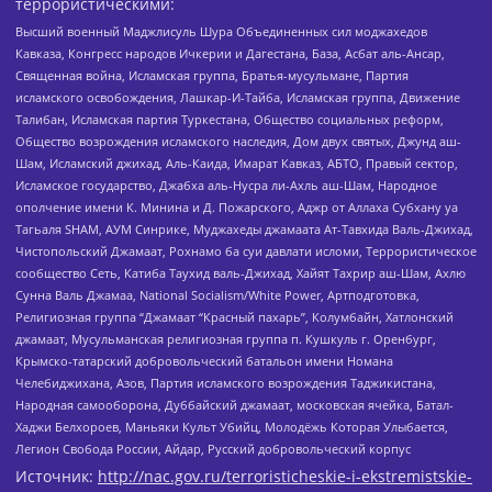
террористическими:
Высший военный Маджлисуль Шура Объединенных сил моджахедов
Кавказа, Конгресс народов Ичкерии и Дагестана, База, Асбат аль-Ансар,
Священная война, Исламская группа, Братья-мусульмане, Партия
исламского освобождения, Лашкар-И-Тайба, Исламская группа, Движение
Талибан, Исламская партия Туркестана, Общество социальных реформ,
Общество возрождения исламского наследия, Дом двух святых, Джунд аш-
Шам, Исламский джихад, Аль-Каида, Имарат Кавказ, АБТО, Правый сектор,
Исламское государство, Джабха аль-Нусра ли-Ахль аш-Шам, Народное
ополчение имени К. Минина и Д. Пожарского, Аджр от Аллаха Субхану уа
Тагьаля SHAM, АУМ Синрике, Муджахеды джамаата Ат-Тавхида Валь-Джихад,
Чистопольский Джамаат, Рохнамо ба суи давлати исломи, Террористическое
сообщество Сеть, Катиба Таухид валь-Джихад, Хайят Тахрир аш-Шам, Ахлю
Сунна Валь Джамаа, National Socialism/White Power, Артподготовка,
Религиозная группа “Джамаат “Красный пахарь”, Колумбайн, Хатлонский
джамаат, Мусульманская религиозная группа п. Кушкуль г. Оренбург,
Крымско-татарский добровольческий батальон имени Номана
Челебиджихана, Азов, Партия исламского возрождения Таджикистана,
Народная самооборона, Дуббайский джамаат, московская ячейка, Батал-
Хаджи Белхороев, Маньяки Культ Убийц, Молодёжь Которая Улыбается,
Легион Свобода России, Айдар, Русский добровольческий корпус
Источник:
http://nac.gov.ru/terroristicheskie-i-ekstremistskie-