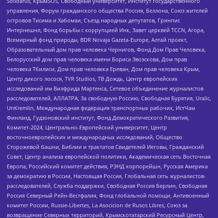
Solidarus, КрымSOS, Свободный университет, Институт государственного
управления, Форум гражданского общества Россия, Беллона, Союз жителей
островов Тисима и Хабомаи, Съезд народных депутатов, Гринпис
Интернешнл, Фонд борьбы с коррупцией Инк, Завет церквей TCCN, Агора,
Всемирный фонд природы, BDR Novaja Gazeta-Europe, Алтай проект,
Образовательный дом прав человека Чернигов, Фонд Дом Прав Человека,
Белорусский дом прав человека имени Бориса Звозскова, Дом прав
человека Тбилиси, Дом прав человека Ереван, Дом прав человека Крым,
Центр дикого лосося, TVR Studios, ТВ Дождь, Центр европейских
исследований им Вилфрида Мартенса, Сетевое объединение журналистов
расследователей, АЛЛАТРА, За свободную Россию, Свободная Бурятия, Uralic,
UnKremlin, Международная федерация транспортных рабочих, ИстЧам
Финланд, Гудзоновский институт, Фонд Демократического Развития,
Комитет-2024, Центрально-Европейский университет, Центр
восточноевропейских и международных исследований, Общество
Сторожевой башни, Библии и трактатов Свидетелей Иеговы, Гражданский
Совет, Центр анализа европейской политики, Академическая сеть Восточная
Европа, Российский комитет действия, РЭНД корпорейшн, Русская Америка
за демократию в России, Настоящая Россия, Глобальная сеть журналистов-
расследователей, Служба поддержки, Свободная Россия Берлин, Свободная
Россия Северный Рейн-Вестфалия, Фонд глобальной помощи, Антивоенный
комитет России, Russie-Libertes, La Asocicion de Rusos Libres, Союз за
возвращение Северных территорий, Крымскотатарский Ресурсный Центр,