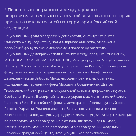
* Перечень иностранных и международных
неправительственных организаций, деятельность которых
признана нежелательной на территории Российской
Федерации:
Национальный фонд в поддержку демократии, Институт Открытое
Общество Фонд Содействия, Фонд Открытое общество, Американо-
российский фонд по экономическому и правовому развитию,
Национальный Демократический Институт Международных Отношений,
MEDIA DEVELOPMENT INVESTMENT FUND, Международный Республиканский
Институт, Открытая Россия, Институт современной России, Черноморский
фонд регионального сотрудничества, Европейская Платформа за
Демократические Выборы, Международный центр электоральных
исследований, Германский фонд Маршалла Соединенных Штатов,
Тихоокеанский центр защиты окружающей среды и природных ресурсов,
Свободная Россия, Всемирный конгресс украинцев, Атлантический совет,
Человек в беде, Европейский фонд за демократию, Джеймстаунский фонд,
Прожект Хармони, Родники дракона, Врачи против насильственного
извлечения органов, Фалунь Дафа, Друзья Фалуньгун, Фалуньгун, Коалиция
по расследованию преследования в отношении Фалуньгун в Китае,
Всемирная организация по расследованию преследований Фалуньгун,
Пражский гражданский центр, Ассоциация школ политических