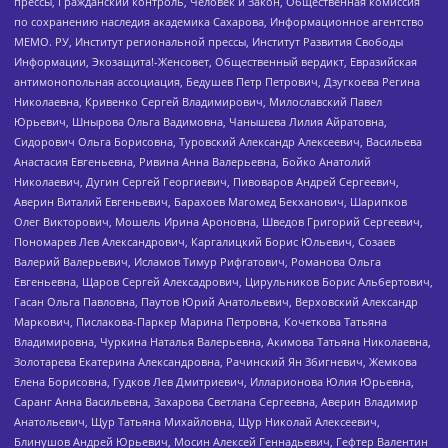
прессы, Гражданский контроль, Человек и Закон, Общественная комиссия
по сохранению наследия академика Сахарова, Информационное агентство
МЕМО. РУ, Институт региональной прессы, Институт Развития Свободы
Информации, Экозащита!-Женсовет, Общественный вердикт, Евразийская
антимонопольная ассоциация, Бедушев Петр Петрович, Дзугкоева Регина
Николаевна, Кривенко Сергей Владимирович, Милославский Павел
Юрьевич, Шнырова Ольга Вадимовна, Чанышева Лилия Айратовна,
Сидорович Ольга Борисовна, Туровский Александр Алексеевич, Васильева
Анастасия Евгеньевна, Ривина Анна Валерьевна, Бойко Анатолий
Николаевич, Дугин Сергей Георгиевич, Пивоваров Андрей Сергеевич,
Аверин Виталий Евгеньевич, Барахоев Магомед Бекханович, Шарипков
Олег Викторович, Мошель Ирина Ароновна, Шведов Григорий Сергеевич,
Пономарев Лев Александрович, Каргалицкий Борис Юльевич, Созаев
Валерий Валерьевич, Исламов Тимур Рифгатович, Романова Ольга
Евгеньевна, Щаров Сергей Алексадрович, Цирульников Борис Альбертович,
Гасан Ольга Павловна, Паутов Юрий Анатольевич, Верховский Александр
Маркович, Пислакова-Паркер Марина Петровна, Кочеткова Татьяна
Владимировна, Чуркина Наталья Валерьевна, Акимова Татьяна Николаевна,
Золотарева Екатерина Александровна, Рачинский Ян Збигневич, Жемкова
Елена Борисовна, Гудков Лев Дмитриевич, Илларионова Юлия Юрьевна,
Саранг Анна Васильевна, Захарова Светлана Сергеевна, Аверин Владимир
Анатольевич, Щур Татьяна Михайловна, Щур Николай Алексеевич,
Блинушов Андрей Юрьевич, Мосин Алексей Геннадьевич, Гефтер Валентин