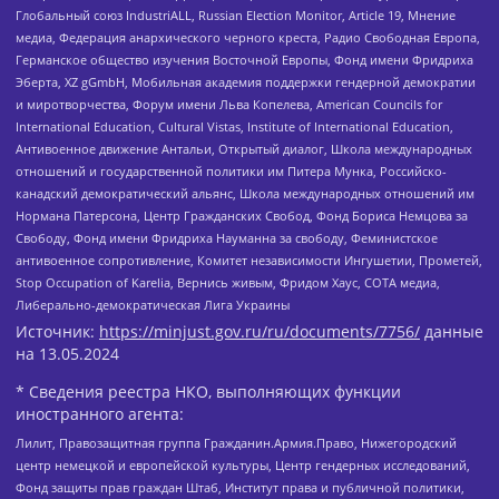
Глобальный союз IndustriALL, Russian Election Monitor, Article 19, Мнение
медиа, Федерация анархического черного креста, Радио Свободная Европа,
Германское общество изучения Восточной Европы, Фонд имени Фридриха
Эберта, XZ gGmbH, Мобильная академия поддержки гендерной демократии
и миротворчества, Форум имени Льва Копелева, American Councils for
International Education, Cultural Vistas, Institute of International Education,
Антивоенное движение Антальи, Открытый диалог, Школа международных
отношений и государственной политики им Питера Мунка, Российско-
канадский демократический альянс, Школа международных отношений им
Нормана Патерсона, Центр Гражданских Свобод, Фонд Бориса Немцова за
Свободу, Фонд имени Фридриха Науманна за свободу, Феминистское
антивоенное сопротивление, Комитет независимости Ингушетии, Прометей,
Stop Occupation of Karelia, Вернись живым, Фридом Хаус, СОТА медиа,
Либерально-демократическая Лига Украины
Источник:
https://minjust.gov.ru/ru/documents/7756/
данные
на
13.05.2024
* Сведения реестра НКО, выполняющих функции
иностранного агента:
Лилит, Правозащитная группа Гражданин.Армия.Право, Нижегородский
центр немецкой и европейской культуры, Центр гендерных исследований,
Фонд защиты прав граждан Штаб, Институт права и публичной политики,