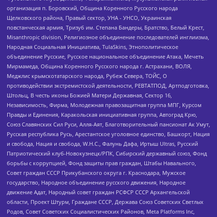
организация п. Боровский, Община Коренного Русского народа
Щелковского района, Правый сектор, УНА - УНСО, Украинская
повстанческая армия, Тризуб им. Степана Бандеры, Братство, Белый Крест,
Misanthropic division, Религиозное объединение последователей инглиизма,
Народная Социальная Инициатива, TulaSkins, Этнополитическое
объединение Русские, Русское национальное объединение Атака, Мечеть
Мирмамеда, Община Коренного Русского народа г. Астрахани, ВОЛЯ,
Меджлис крымскотатарского народа, Рубеж Севера, ТОЙС, О
противодействии экстремистской деятельности, РЕВТАТПОД, Артподготовка,
Штольц, В честь иконы Божией Матери Державная, Сектор 16,
Независимость, Фирма, Молодежная правозащитная группа МПГ, Курсом
Правды и Единения, Каракольская инициативная группа, Автоград Крю,
Союз Славянских Сил Руси, Алля-Аят, Благотворительный пансионат Ак Умут,
Русская республика Русь, Арестантское уголовное единство, Башкорт, Нация
и свобода, Нация и свобода, W.H.С., Фалунь Дафа, Иртыш Ultras, Русский
Патриотический клуб-Новокузнецк/РПК, Сибирский державный союз, Фонд
борьбы с коррупцией, Фонд защиты прав граждан, Штабы Навального,
Совет граждан СССР Прикубанского округа г. Краснодара, Мужское
государство, Народное объединение русского движения, Народное
движение Адат, Народный совет граждан РСФСР СССР Архангельской
области, Проект Штурм, Граждане СССР, Держава Союз Советских Светлых
Родов, Совет Советских Социалистических Районов, Meta Platforms Inc,