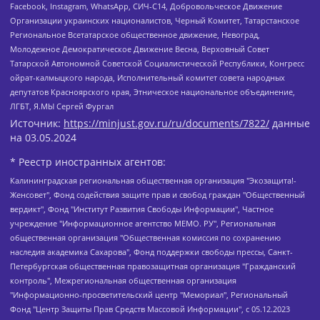
Facebook, Instagram, WhatsApp, СИЧ-С14, Добровольческое Движение
Организации украинских националистов, Черный Комитет, Татарстанское
Региональное Всетатарское общественное движение, Невоград,
Молодежное Демократическое Движение Весна, Верховный Совет
Татарской Автономной Советской Социалистической Республики, Конгресс
ойрат-калмыцкого народа, Исполнительный комитет совета народных
депутатов Красноярского края, Этническое национальное объединение,
ЛГБТ, Я.МЫ Сергей Фургал
Источник:
https://minjust.gov.ru/ru/documents/7822/
данные
на
03.05.2024
* Реестр иностранных агентов:
Калининградская региональная общественная организация "Экозащита!-Женсовет", Фонд содействия защите прав и свобод граждан "Общественный вердикт", Фонд "Институт Развития Свободы Информации", Частное учреждение "Информационное агентство МЕМО. РУ", Региональная общественная организация "Общественная комиссия по сохранению наследия академика Сахарова", Фонд поддержки свободы прессы, Санкт-Петербургская общественная правозащитная организация "Гражданский контроль", Межрегиональная общественная организация "Информационно-просветительский центр "Мемориал", Региональный Фонд "Центр Защиты Прав Средств Массовой Информации", с 05.12.2023 Фонд "Центр Защиты Прав Средств массовой информации", Региональная общественная благотворительная организация помощи беженцам и мигрантам "Гражданское содействие", Негосударственное образовательное учреждение дополнительного профессионального образования (повышение квалификации) специалистов "АКАДЕМИЯ ПО ПРАВАМ ЧЕЛОВЕКА", Свердловская региональная общественная организация "Сутяжник", Автономная некоммерческая организация "Центр независимых социологических исследований", Союз общественных объединений "Российский исследовательский центр по правам человека", Региональное общественное учреждение научно-информационный центр "МЕМОРИАЛ", Некоммерческая организация "Фонд защиты гласности", Автономная некоммерческая организация "Институт прав человека", Городская общественная организация "Екатеринбургское общество "МЕМОРИАЛ", Городская общественная организация "Рязанское историко-просветительское и правозащитное общество "Мемориал" (Рязанский Мемориал), Челябинский региональный орган общественной самодеятельности – женское общественное объединение "Женщины Евразии", Челябинский региональный орган общественной самодеятельности "Уральская правозащитная группа", Фонд содействия защите здоровья и социальной справедливости имени Андрея Рылькова, Автономная Некоммерческая Организация "Аналитический Центр Юрия Левады", Автономная некоммерческая организация социальной поддержки населения "Проект Апрель", Региональная общественная организация помощи женщинам и детям, находящимся в кризисной ситуации "Информационно-методический центр "Анна", Фонд содействия развитию массовых коммуникаций и правовому просвещению "Так-так-Так", Фонд содействия устойчивому развитию "Серебряная тайга", Свердловский региональный общественный фонд социальных проектов "Новое время", "Idel.Реалии", Кавказ.Реалии, Крым.Реалии, Телеканал Настоящее Время, Татаро-башкирская служба Радио Свобода (Azatliq Radiosi), Радио Свободная Европа/Радио Свобода (PCE/PC), "Сибирь.Реалии", "Фактограф", Благотворительный фонд помощи осужденным и их семьям, Автономная некоммерческая организация "Институт глобализации и социальных движений", Фонд "В защиту прав заключенных", Частное учреждение "Центр поддержки и содействия развитию средств массовой информации", Пензенский региональный общественный благотворительный фонд "Гражданский союз", "Север.Реалии", Некоммерческая организация Фонд "Правовая инициатива", Общество с ограниченной ответственностью "Радио Свободная Европа/Радио Свобода", Чешское информационное агентство "MEDIUM-ORIENT", Красноярская региональная общественная организация "Мы против СПИДа", Камалягин Денис Николаевич, Маркелов Сергей Евгеньевич, Пономарев Лев Александрович, Савицкая Людмила Алексеевна, Автономная некоммерческая организация "Центр по работе с проблемой насилия "НАСИЛИЮ.НЕТ", Межрегиональный профессиональный союз работников здравоохранения "Альянс врачей", Юридическое лицо, зарегистрированное в Латвийской Республике, SIA "Medusa Project" (регистрационный номер 40103797863, дата регистрации 10.06.2014), Некоммерческая организация "Фонд по борьбе с коррупцией", Автономная некоммерческая организация "Институт права и публичной политики", Баданин Роман Сергеевич, Гликин Максим Александрович, Железнова Мария Михайловна, Лукьянова Юлия Сергеевна, Маетная Елизавета Витальевна, Маняхин Петр Борисович, Чуракова Ольга Владимировна, Ярош Юлия Петровна, Юридическое лицо "The Insider SIA", зарегистрированное в Риге, Латвийская Республика (дата регистрации 26.06.2015), являющееся администратором доменного имени интернет-издания "The Insider SIA", https://theins.ru, Постернак Алексей Евгеньевич, Рубин Михаил Аркадьевич, Анин Роман Александрович, Юридическое лицо Istories fonds, зарегистрированное в Латвийской Республике (регистрационный номер 50008295751, дата регистрации 24.02.2020), Великовский Дмитрий Александрович, Долинина Ирина Николаевна, Мароховская Алеся Алексеевна, Шлейнов Роман Юрьевич, Шмагун Олеся Валентиновна, Общество с ограниченной ответственностью "Альтаир 2021", Общество с ограниченной ответственностью "Вега 2021", Общество с ограниченной ответственностью "Главный редактор 2021", Общество с ограниченной ответственностью "Ромашки монолит", Важенков Артем Валерьевич, Ивановская областная общественная организация "Центр гендерных исследований", Гурман Юрий Альбертович, Медиапроект "ОВД-Инфо", Егоров Владимир Владимирович, Жилинский Владимир Александрович, Общество с ограниченной ответственностью "ЗП", Иванова София Юрьевна, Карезина Инна Павловна, Кильтау Екатерина Викторовна, Петров Алексей Викторович, Пискунов Сергей Евгеньевич, Смирнов Сергей Сергеевич, Тихонов Михаил Сергеевич, Общество с ограниченной ответственностью "ЖУРНАЛИСТ-ИНОСТРАННЫЙ АГЕНТ", Арапова Галина Юрьевна, Вольтская Татьяна Анатольевна, Американская компания "Mason G.E.S. Anonymous Foundation" (США), являющаяся владельцем интернет-издания https://mnews.world/, Компания "Stichting Bellingcat", зарегистрированная в Нидерландах (дата регистрации 11.07.2018), Захаров Андрей Вячеславович, Клепиковская Екатерина Дмитриевна, Общество с ограниченной ответственностью "МЕМО", Перл Роман Александрович, Симонов Евгений Алексеевич, Соловьева Елена Анатольевна, Сотников Даниил Владимирович, Сурначева Елизавета Дмитриевна, Автономная некоммерческая организация по защите прав человека и информированию населения "Якутия – Наше Мнение", Общество с ограниченной ответственностью "Москоу диджитал медиа", с 26.01.2023 Общество с ограниченной ответственностью "Чайка Белые сады", Ветошкина Валерия Валерьевна, Заговора Максим Александрович, Межрегиональное общественное движение "Российская ЛГБТ - сеть", Оленичев Максим Владимирович, Павлов Иван Юрьевич, Скворцова Елена Сергеевна, Общество с ограниченной ответственностью "Как бы инагент", Кочетков Игорь Викторович, Общество с ограниченной ответственностью "Честные выборы", Еланчик Олег Александрович, Общество с ограниченной ответственностью "Нобелевский призыв", Гималова Регина Эмилевна, Григорьев Андрей Валерьевич, Григорьева Алина Александровна, Ассоциация по содействию защите прав призывников, альтернативнослужащих и военнослужащих "Правозащитная группа "Гражданин.Армия.Право", Хисамова Регина Фаритовна, Автономная некоммерческая организация по реализации социально-правовых программ "Лилит", Дальневосточное общественное движение "Маяк", Санкт-Петербургская ЛГБТ-инициативная группа "Выход", Инициативная группа ЛГБТ+ "Реверс", Алексеев Андрей Викторович, Бекбулатова Таисия Львовна, Беляев Иван Михайлович, Владыкина Елена Сергеевна, Гельман Марат Александрович, Никульшина Вероника Юрьевна, Толоконникова Надежда Андреевна, Шендерович Виктор Анатольевич, Общество с ограниченной ответственностью "Данное сообщение", Общество с ограниченной ответственностью Издательский дом "Новая глава", Айнбиндер Александра Александровна, Московский комьюнити-центр для ЛГБТ+инициатив, Благотворительный фонд развития филантропии, Deutsche Welle (Германия, Kurt-Schumacher-Strasse 3, 53113 Bonn), Борзунова Мария Михайловна, Воробьев Виктор Викторович, Голубева Анна Львовна, Константинова Алла Михайловна, Малкова Ирина Владимировна, Мурадов Мурад Абдулгалимович, Осетинская Елизавета Николаевна, Понасенков Евгений Николаевич, Ганапольский Матвей Юрьевич, Киселев Евгений Алексеевич, Борухович Ирина Григорьевна, Дремин Иван Тимофеевич, Дубровский Дмитрий Викторович, Красноярская региональная общественная организация поддержки и развития альтернативных образовательных технологий и межкультурных коммуникаций "ИНТЕРРА", Маяковская Екатерина Алексеевна, Фейгин Марк Захарович, Филимонов Андрей Викторович, Дзугкоева Регина Николаевна, Доброхотов Роман Александрович, Дудь Юрий Александрович, Елкин Сергей Владимирович, Кругликов Кирилл Игоревич, Сабунаева Мария Леонидовна, Семенов Алексей Владимирович, Шаинян Карен Багратович, Шульман Екатерина Михайловна, Асафьев Артур Валерьевич, Вахштайн Виктор Семенович, Венедиктов Алексей Алексеевич, Лушникова Екатерина Евгеньевна, Волков Леонид Михайлович, Невзоров Александр Глебович, Пархоменко Сергей Борисович, Сироткин Ярослав Николаевич, Кара-Мурза Владимир Владимирович, Баранова Наталья Владимировна, Гозман Леонид Яковлевич, Кагарлицкий Борис Юльевич, Климарев Михаил Валерьевич, Милов Владимир Станиславович, Автономная некоммерческая организация Краснодарский центр современного искусства "Типография", Моргенштерн Алишер Тагирович, Соболь Любовь Эдуардовна, Общество с ограниченной ответственностью "ЛИЗА НОРМ", Каспаров Гарри Кимович, Ходорковский Михаил Борисович, Общество с ограниченной ответственностью "Апрельские тезисы", Данилович Ирина Брониславовна, Кашин Олег Владимирович, Петров Николай Владимирович, Пивоваров Алексей Владимирович, Соколов Михаил Владимирович, Цветкова Юлия Владимировна, Чичваркин Евгений Александрович, Комитет против пыток/Команда против пыток, Общество с ограниченной ответственностью "Первый научный", Общество с ограниченной ответственностью "Вертолет и ко", Белоцерковская Вероника Борисовна, Кац Максим Евгеньевич, Лазарева Татьяна Юрьевна, Шаведдинов Руслан Табризович, Яшин Илья Валерьевич, Общество с ограниченной ответственностью "Иноагент ААВ", Алешковский Дмитрий Петрович, Альбац Евгения Марковна, Быков Дмитрий Львович, Галямина Юлия Евгеньевна, Лойко Сергей Леонидович, Мартынов Кирилл Константинович, Медведев Сергей Александрович, Крашенинников Федор Геннадиевич, Гордеева Катерина Вл