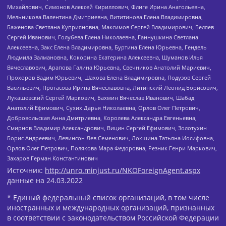
Михайлович, Симонов Алексей Кириллович, Флиге Ирина Анатольевна,
Мельникова Валентина Дмитриевна, Вититинова Елена Владимировна,
Баженова Светлана Куприяновна, Максимов Сергей Владимирович, Беляев
Сергей Иванович, Голубева Елена Николаевна, Ганнушкина Светлана
Алексеевна, Закс Елена Владимировна, Буртина Елена Юрьевна, Гендель
Людмила Залмановна, Кокорина Екатерина Алексеевна, Шуманов Илья
Вячеславович, Арапова Галина Юрьевна, Свечников Анатолий Мариевич,
Прохоров Вадим Юрьевич, Шахова Елена Владимировна, Подузов Сергей
Васильевич, Протасова Ирина Вячеславовна, Литинский Леонид Борисович,
Лукашевский Сергей Маркович, Бахмин Вячеслав Иванович, Шабад
Анатолий Ефимович, Сухих Дарья Николаевна, Орлов Олег Петрович,
Добровольская Анна Дмитриевна, Королева Александра Евгеньевна,
Смирнов Владимир Александрович, Вицин Сергей Ефимович, Золотухин
Борис Андреевич, Левинсон Лев Семенович, Локшина Татьяна Иосифовна,
Орлов Олег Петрович, Полякова Мара Федоровна, Резник Генри Маркович,
Захаров Герман Константинович
Источник:
http://unro.minjust.ru/NKOForeignAgent.aspx
данные на
24.03.2022
* Единый федеральный список организаций, в том числе
иностранных и международных организаций, признанных
в соответствии с законодательством Российской Федерации