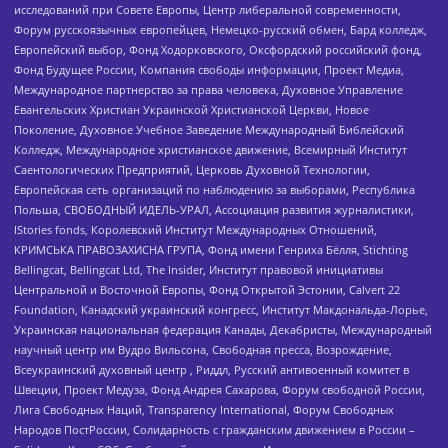
исследований при Совете Европы, Центр либеральной современности,
Форум русскоязычных европейцев, Немецко-русский обмен, Бард колледж,
Европейский выбор, Фонд Ходорковского, Оксфордский российский фонд,
Фонд Будущее России, Компания свободы информации, Проект Медиа,
Международное партнерство за права человека, Духовное Управление
Евангельских Христиан Украинской Христианской Церкви, Новое
Поколение, Духовное Учебное Заведение Международный Библейский
Колледж, Международное христианское движение, Всемирный Институт
Саентологических Предприятий, Церковь Духовной Технологии,
Европейская сеть организаций по наблюдению за выборами, Республика
Польша, СВОБОДНЫЙ ИДЕЛЬ-УРАЛ, Ассоциация развития журналистики,
IStories fonds, Королевский Институт Международных Отношений,
КРИМСЬКА ПРАВОЗАХИСНА ГРУПА, Фонд имени Генриха Бёлля, Stichting
Bellingcat, Bellingcat Ltd, The Insider, Институт правовой инициативы
Центральной и Восточной Европы, Фонд Открытой Эстонии, Calvert 22
Foundation, Канадский украинский конгресс, Институт Макдональда-Лорье,
Украинская национальная федерация Канады, Декабристы, Международный
научный центр им Вудро Вильсона, Свободная пресса, Возрождение,
Всеукраинский духовный центр , Риддл, Русский антивоенный комитет в
Швеции, Проект Медуза, Фонд Андрея Сахарова, Форум свободной России,
Лига Свободных Наций, Transparеncy International, Форум Свободных
Народов ПостРоссии, Солидарность с гражданским движением в России –