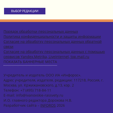
ВЫБОР РЕДАКЦИИ
Порядок обработки персональных данных
Политика конфиденциальности и защиты информации
Согласие на обработку персональных данных обратной
связи
Согласие на обработку персональных данных с помощью
сервисов Yandex.Metrika, LiveInternet, top.mail.ru
ПОКАЗАТЬ БАННЕРНЫЕ МЕСТА
Учредитель и издатель ООО ИА «Инфорос».
Адрес учредителя, издателя, редакции: 117218, Россия, г.
Москва, ул. Кржижановского, д.13, кор. 2
Телефон: +7 (495) 718-84-11
E-mail: info@ivanovskie-rassvety.ru
И.О. главного редактора Дорохова Н.В.
Разработчик сайта –
INFOROS
2026