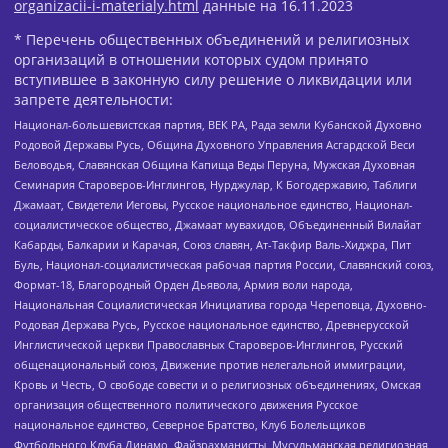
organizacii-i-materialy.html
данные на
16.11.2023
* Перечень общественных объединений и религиозных
организаций в отношении которых судом принято
вступившее в законную силу решение о ликвидации или
запрете деятельности:
Национал-большевистская партия, ВЕК РА, Рада земли Кубанской Духовно
Родовой Державы Русь, Община Духовного Управления Асгардской Веси
Беловодья, Славянская Община Капища Веды Перуна, Мужская Духовная
Семинария Староверов-Инглингов, Нурджулар, К Богодержавию, Таблиги
Джамаат, Свидетели Иеговы, Русское национальное единство, Национал-
социалистическое общество, Джамаат мувахидов, Объединенный Вилайат
Кабарды, Балкарии и Карачая, Союз славян, Ат-Такфир Валь-Хиджра, Пит
Буль, Национал-социалистическая рабочая партия России, Славянский союз,
Формат-18, Благородный Орден Дьявола, Армия воли народа,
Национальная Социалистическая Инициатива города Череповца, Духовно-
Родовая Держава Русь, Русское национальное единство, Древнерусской
Инглистической церкви Православных Староверов-Инглингов, Русский
общенациональный союз, Движение против нелегальной иммиграции,
Кровь и Честь, О свободе совести и о религиозных объединениях, Омская
организация общественного политического движения Русское
национальное единство, Северное Братство, Клуб Болельщиков
Футбольного Клуба Динамо, Файзрахманисты, Мусульманская религиозная