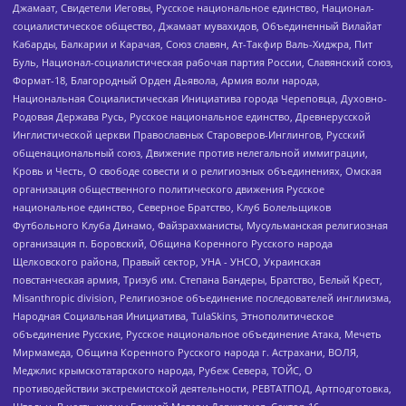
Джамаат, Свидетели Иеговы, Русское национальное единство, Национал-
социалистическое общество, Джамаат мувахидов, Объединенный Вилайат
Кабарды, Балкарии и Карачая, Союз славян, Ат-Такфир Валь-Хиджра, Пит
Буль, Национал-социалистическая рабочая партия России, Славянский союз,
Формат-18, Благородный Орден Дьявола, Армия воли народа,
Национальная Социалистическая Инициатива города Череповца, Духовно-
Родовая Держава Русь, Русское национальное единство, Древнерусской
Инглистической церкви Православных Староверов-Инглингов, Русский
общенациональный союз, Движение против нелегальной иммиграции,
Кровь и Честь, О свободе совести и о религиозных объединениях, Омская
организация общественного политического движения Русское
национальное единство, Северное Братство, Клуб Болельщиков
Футбольного Клуба Динамо, Файзрахманисты, Мусульманская религиозная
организация п. Боровский, Община Коренного Русского народа
Щелковского района, Правый сектор, УНА - УНСО, Украинская
повстанческая армия, Тризуб им. Степана Бандеры, Братство, Белый Крест,
Misanthropic division, Религиозное объединение последователей инглиизма,
Народная Социальная Инициатива, TulaSkins, Этнополитическое
объединение Русские, Русское национальное объединение Атака, Мечеть
Мирмамеда, Община Коренного Русского народа г. Астрахани, ВОЛЯ,
Меджлис крымскотатарского народа, Рубеж Севера, ТОЙС, О
противодействии экстремистской деятельности, РЕВТАТПОД, Артподготовка,