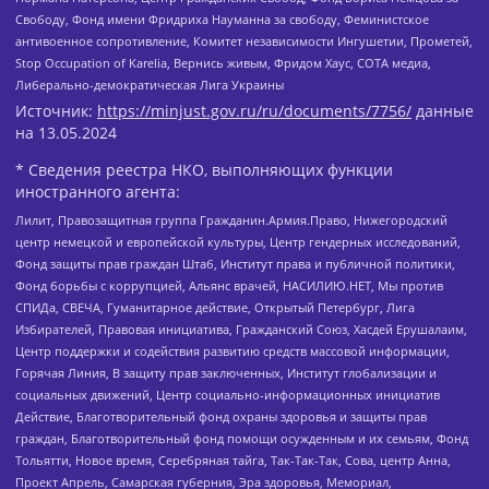
Свободу, Фонд имени Фридриха Науманна за свободу, Феминистское
антивоенное сопротивление, Комитет независимости Ингушетии, Прометей,
Stop Occupation of Karelia, Вернись живым, Фридом Хаус, СОТА медиа,
Либерально-демократическая Лига Украины
Источник:
https://minjust.gov.ru/ru/documents/7756/
данные
на
13.05.2024
* Сведения реестра НКО, выполняющих функции
иностранного агента:
Лилит, Правозащитная группа Гражданин.Армия.Право, Нижегородский
центр немецкой и европейской культуры, Центр гендерных исследований,
Фонд защиты прав граждан Штаб, Институт права и публичной политики,
Фонд борьбы с коррупцией, Альянс врачей, НАСИЛИЮ.НЕТ, Мы против
СПИДа, СВЕЧА, Гуманитарное действие, Открытый Петербург, Лига
Избирателей, Правовая инициатива, Гражданский Союз, Хасдей Ерушалаим,
Центр поддержки и содействия развитию средств массовой информации,
Горячая Линия, В защиту прав заключенных, Институт глобализации и
социальных движений, Центр социально-информационных инициатив
Действие, Благотворительный фонд охраны здоровья и защиты прав
граждан, Благотворительный фонд помощи осужденным и их семьям, Фонд
Тольятти, Новое время, Серебряная тайга, Так-Так-Так, Сова, центр Анна,
Проект Апрель, Самарская губерния, Эра здоровья, Мемориал,