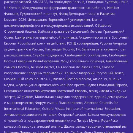
расследователей, АЛЛАТРА, За свободную Россию, Свободная Бурятия, Uralic,
UnKremlin, Международная федерация транспортных рабочих, ИстЧам
Финланд, Гудзоновский институт, Фонд Демократического Развития,
Комитет-2024, Центрально-Европейский университет, Центр
восточноевропейских и международных исследований, Общество
Сторожевой башни, Библии и трактатов Свидетелей Иеговы, Гражданский
Совет, Центр анализа европейской политики, Академическая сеть Восточная
Европа, Российский комитет действия, РЭНД корпорейшн, Русская Америка
за демократию в России, Настоящая Россия, Глобальная сеть журналистов-
расследователей, Служба поддержки, Свободная Россия Берлин, Свободная
Россия Северный Рейн-Вестфалия, Фонд глобальной помощи, Антивоенный
комитет России, Russie-Libertes, La Asocicion de Rusos Libres, Союз за
возвращение Северных территорий, Крымскотатарский Ресурсный Центр,
Глобальный союз IndustriALL, Russian Election Monitor, Article 19, Мнение
медиа, Федерация анархического черного креста, Радио Свободная Европа,
Германское общество изучения Восточной Европы, Фонд имени Фридриха
Эберта, XZ gGmbH, Мобильная академия поддержки гендерной демократии
и миротворчества, Форум имени Льва Копелева, American Councils for
International Education, Cultural Vistas, Institute of International Education,
Антивоенное движение Антальи, Открытый диалог, Школа международных
отношений и государственной политики им Питера Мунка, Российско-
канадский демократический альянс, Школа международных отношений им
Нормана Патерсона, Центр Гражданских Свобод, Фонд Бориса Немцова за