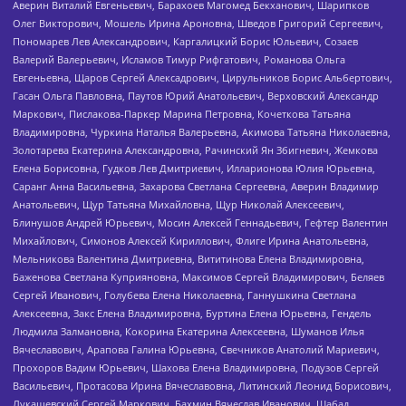
Аверин Виталий Евгеньевич, Барахоев Магомед Бекханович, Шарипков
Олег Викторович, Мошель Ирина Ароновна, Шведов Григорий Сергеевич,
Пономарев Лев Александрович, Каргалицкий Борис Юльевич, Созаев
Валерий Валерьевич, Исламов Тимур Рифгатович, Романова Ольга
Евгеньевна, Щаров Сергей Алексадрович, Цирульников Борис Альбертович,
Гасан Ольга Павловна, Паутов Юрий Анатольевич, Верховский Александр
Маркович, Пислакова-Паркер Марина Петровна, Кочеткова Татьяна
Владимировна, Чуркина Наталья Валерьевна, Акимова Татьяна Николаевна,
Золотарева Екатерина Александровна, Рачинский Ян Збигневич, Жемкова
Елена Борисовна, Гудков Лев Дмитриевич, Илларионова Юлия Юрьевна,
Саранг Анна Васильевна, Захарова Светлана Сергеевна, Аверин Владимир
Анатольевич, Щур Татьяна Михайловна, Щур Николай Алексеевич,
Блинушов Андрей Юрьевич, Мосин Алексей Геннадьевич, Гефтер Валентин
Михайлович, Симонов Алексей Кириллович, Флиге Ирина Анатольевна,
Мельникова Валентина Дмитриевна, Вититинова Елена Владимировна,
Баженова Светлана Куприяновна, Максимов Сергей Владимирович, Беляев
Сергей Иванович, Голубева Елена Николаевна, Ганнушкина Светлана
Алексеевна, Закс Елена Владимировна, Буртина Елена Юрьевна, Гендель
Людмила Залмановна, Кокорина Екатерина Алексеевна, Шуманов Илья
Вячеславович, Арапова Галина Юрьевна, Свечников Анатолий Мариевич,
Прохоров Вадим Юрьевич, Шахова Елена Владимировна, Подузов Сергей
Васильевич, Протасова Ирина Вячеславовна, Литинский Леонид Борисович,
Лукашевский Сергей Маркович, Бахмин Вячеслав Иванович, Шабад