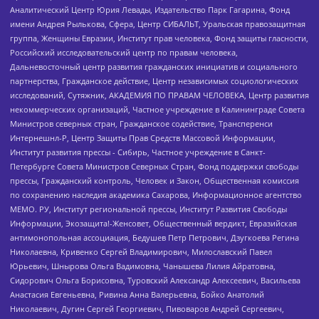
Аналитический Центр Юрия Левады, Издательство Парк Гагарина, Фонд
имени Андрея Рылькова, Сфера, Центр СИБАЛЬТ, Уральская правозащитная
группа, Женщины Евразии, Институт прав человека, Фонд защиты гласности,
Российский исследовательский центр по правам человека,
Дальневосточный центр развития гражданских инициатив и социального
партнерства, Гражданское действие, Центр независимых социологических
исследований, Сутяжник, АКАДЕМИЯ ПО ПРАВАМ ЧЕЛОВЕКА, Центр развития
некоммерческих организаций, Частное учреждение в Калининграде Совета
Министров северных стран, Гражданское содействие, Трансперенси
Интернешнл-Р, Центр Защиты Прав Средств Массовой Информации,
Институт развития прессы - Сибирь, Частное учреждение в Санкт-
Петербурге Совета Министров Северных Стран, Фонд поддержки свободы
прессы, Гражданский контроль, Человек и Закон, Общественная комиссия
по сохранению наследия академика Сахарова, Информационное агентство
МЕМО. РУ, Институт региональной прессы, Институт Развития Свободы
Информации, Экозащита!-Женсовет, Общественный вердикт, Евразийская
антимонопольная ассоциация, Бедушев Петр Петрович, Дзугкоева Регина
Николаевна, Кривенко Сергей Владимирович, Милославский Павел
Юрьевич, Шнырова Ольга Вадимовна, Чанышева Лилия Айратовна,
Сидорович Ольга Борисовна, Туровский Александр Алексеевич, Васильева
Анастасия Евгеньевна, Ривина Анна Валерьевна, Бойко Анатолий
Николаевич, Дугин Сергей Георгиевич, Пивоваров Андрей Сергеевич,