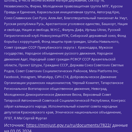
Штольц, В честь иконы Божией Матери Державная, Сектор 16,
Независимость, Фирма, Молодежная правозащитная группа МПГ, Курсом
Правды и Единения, Каракольская инициативная группа, Автоград Крю,
Союз Славянских Сил Руси, Алля-Аят, Благотворительный пансионат Ак Умут,
Русская республика Русь, Арестантское уголовное единство, Башкорт, Нация
и свобода, Нация и свобода, W.H.С., Фалунь Дафа, Иртыш Ultras, Русский
Патриотический клуб-Новокузнецк/РПК, Сибирский державный союз, Фонд
борьбы с коррупцией, Фонд защиты прав граждан, Штабы Навального,
Совет граждан СССР Прикубанского округа г. Краснодара, Мужское
государство, Народное объединение русского движения, Народное
движение Адат, Народный совет граждан РСФСР СССР Архангельской
области, Проект Штурм, Граждане СССР, Держава Союз Советских Светлых
Родов, Совет Советских Социалистических Районов, Meta Platforms Inc,
Facebook, Instagram, WhatsApp, СИЧ-С14, Добровольческое Движение
Организации украинских националистов, Черный Комитет, Татарстанское
Региональное Всетатарское общественное движение, Невоград,
Молодежное Демократическое Движение Весна, Верховный Совет
Татарской Автономной Советской Социалистической Республики, Конгресс
ойрат-калмыцкого народа, Исполнительный комитет совета народных
депутатов Красноярского края, Этническое национальное объединение,
ЛГБТ, Я.МЫ Сергей Фургал
Источник:
https://minjust.gov.ru/ru/documents/7822/
данные
на
03.05.2024