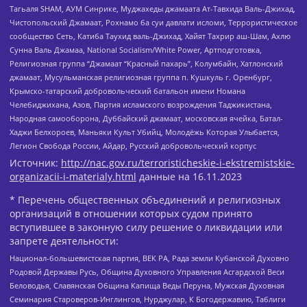
Тагьаля SHAM, АУМ Синрике, Муджахеды джамаата Ат-Тавхида Валь-Джихад,
Чистопольский Джамаат, Рохнамо ба суи давлати исломи, Террористическое
сообщество Сеть, Катиба Таухид валь-Джихад, Хайят Тахрир аш-Шам, Ахлю
Сунна Валь Джамаа, National Socialism/White Power, Артподготовка,
Религиозная группа “Джамаат “Красный пахарь”, Колумбайн, Хатлонский
джамаат, Мусульманская религиозная группа п. Кушкуль г. Оренбург,
Крымско-татарский добровольческий батальон имени Номана
Челебиджихана, Азов, Партия исламского возрождения Таджикистана,
Народная самооборона, Дуббайский джамаат, московская ячейка, Батал-
Хаджи Белхороев, Маньяки Культ Убийц, Молодёжь Которая Улыбается,
Легион Свобода России, Айдар, Русский добровольческий корпус
Источник:
http://nac.gov.ru/terroristicheskie-i-ekstremistskie-
organizacii-i-materialy.html
данные на
16.11.2023
* Перечень общественных объединений и религиозных
организаций в отношении которых судом принято
вступившее в законную силу решение о ликвидации или
запрете деятельности:
Национал-большевистская партия, ВЕК РА, Рада земли Кубанской Духовно
Родовой Державы Русь, Община Духовного Управления Асгардской Веси
Беловодья, Славянская Община Капища Веды Перуна, Мужская Духовная
Семинария Староверов-Инглингов, Нурджулар, К Богодержавию, Таблиги