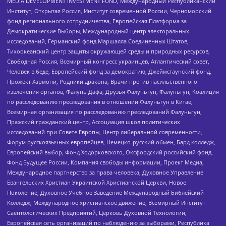
MEDIA DEVELOPMENT INVESTMENT FUND, Международный Республиканский
Институт, Открытая Россия, Институт современной России, Черноморский
фонд регионального сотрудничества, Европейская Платформа за
Демократические Выборы, Международный центр электоральных
исследований, Германский фонд Маршалла Соединенных Штатов,
Тихоокеанский центр защиты окружающей среды и природных ресурсов,
Свободная Россия, Всемирный конгресс украинцев, Атлантический совет,
Человек в беде, Европейский фонд за демократию, Джеймстаунский фонд,
Прожект Хармони, Родники дракона, Врачи против насильственного
извлечения органов, Фалунь Дафа, Друзья Фалуньгун, Фалуньгун, Коалиция
по расследованию преследования в отношении Фалуньгун в Китае,
Всемирная организация по расследованию преследований Фалуньгун,
Пражский гражданский центр, Ассоциация школ политических
исследований при Совете Европы, Центр либеральной современности,
Форум русскоязычных европейцев, Немецко-русский обмен, Бард колледж,
Европейский выбор, Фонд Ходорковского, Оксфордский российский фонд,
Фонд Будущее России, Компания свободы информации, Проект Медиа,
Международное партнерство за права человека, Духовное Управление
Евангельских Христиан Украинской Христианской Церкви, Новое
Поколение, Духовное Учебное Заведение Международный Библейский
Колледж, Международное христианское движение, Всемирный Институт
Саентологических Предприятий, Церковь Духовной Технологии,
Европейская сеть организаций по наблюдению за выборами, Республика