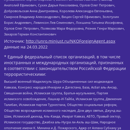
Анатолий Ефимович, Сухих Дарья Николаевна, Орлов Олег Петрович,
Добровольская Анна Дмитриевна, Королева Александра Евгеньевна,
Смирнов Владимир Александрович, Вицин Сергей Ефимович, Золотухин
Борис Андреевич, Левинсон Лев Семенович, Локшина Татьяна Иосифовна,
Орлов Олег Петрович, Полякова Мара Федоровна, Резник Генри Маркович,
Захаров Герман Константинович
Источник:
http://unro.minjust.ru/NKOForeignAgent.aspx
данные на
24.03.2022
* Единый федеральный список организаций, в том числе
иностранных и международных организаций, признанных
в соответствии с законодательством Российской Федерации
террористическими:
Высший военный Маджлисуль Шура Объединенных сил моджахедов
Кавказа, Конгресс народов Ичкерии и Дагестана, База, Асбат аль-Ансар,
Священная война, Исламская группа, Братья-мусульмане, Партия
исламского освобождения, Лашкар-И-Тайба, Исламская группа, Движение
Талибан, Исламская партия Туркестана, Общество социальных реформ,
Общество возрождения исламского наследия, Дом двух святых, Джунд аш-
Шам, Исламский джихад, Аль-Каида, Имарат Кавказ, АБТО, Правый сектор,
Исламское государство, Джабха аль-Нусра ли-Ахль аш-Шам, Народное
ополчение имени К. Минина и Д. Пожарского, Аджр от Аллаха Субхану уа