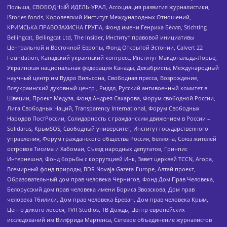
Польша, СВОБОДНЫЙ ИДЕЛЬ-УРАЛ, Ассоциация развития журналистики,
IStories fonds, Королевский Институт Международных Отношений,
КРИМСЬКА ПРАВОЗАХИСНА ГРУПА, Фонд имени Генриха Бёлля, Stichting
Bellingcat, Bellingcat Ltd, The Insider, Институт правовой инициативы
Центральной и Восточной Европы, Фонд Открытой Эстонии, Calvert 22
Foundation, Канадский украинский конгресс, Институт Макдональда-Лорье,
Украинская национальная федерация Канады, Декабристы, Международный
научный центр им Вудро Вильсона, Свободная пресса, Возрождение,
Всеукраинский духовный центр , Риддл, Русский антивоенный комитет в
Швеции, Проект Медуза, Фонд Андрея Сахарова, Форум свободной России,
Лига Свободных Наций, Transparеncy International, Форум Свободных
Народов ПостРоссии, Солидарность с гражданским движением в России –
Solidarus, КрымSOS, Свободный университет, Институт государственного
управления, Форум гражданского общества Россия, Беллона, Союз жителей
островов Тисима и Хабомаи, Съезд народных депутатов, Гринпис
Интернешнл, Фонд борьбы с коррупцией Инк, Завет церквей TCCN, Агора,
Всемирный фонд природы, BDR Novaja Gazeta-Europe, Алтай проект,
Образовательный дом прав человека Чернигов, Фонд Дом Прав Человека,
Белорусский дом прав человека имени Бориса Звозскова, Дом прав
человека Тбилиси, Дом прав человека Ереван, Дом прав человека Крым,
Центр дикого лосося, TVR Studios, ТВ Дождь, Центр европейских
исследований им Вилфрида Мартенса, Сетевое объединение журналистов