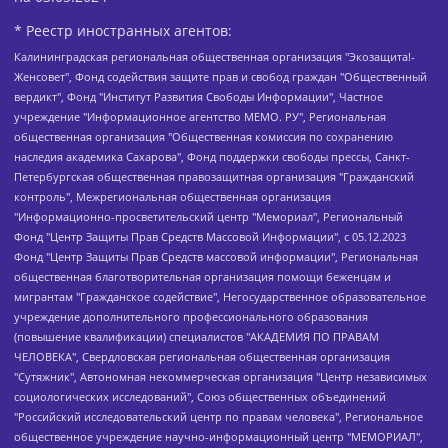
* Реестр иностранных агентов:
Калининградская региональная общественная организация "Экозащита!-Женсовет", Фонд содействия защите прав и свобод граждан "Общественный вердикт", Фонд "Институт Развития Свободы Информации", Частное учреждение "Информационное агентство МЕМО. РУ", Региональная общественная организация "Общественная комиссия по сохранению наследия академика Сахарова", Фонд поддержки свободы прессы, Санкт-Петербургская общественная правозащитная организация "Гражданский контроль", Межрегиональная общественная организация "Информационно-просветительский центр "Мемориал", Региональный Фонд "Центр Защиты Прав Средств Массовой Информации", с 05.12.2023 Фонд "Центр Защиты Прав Средств массовой информации", Региональная общественная благотворительная организация помощи беженцам и мигрантам "Гражданское содействие", Негосударственное образовательное учреждение дополнительного профессионального образования (повышение квалификации) специалистов "АКАДЕМИЯ ПО ПРАВАМ ЧЕЛОВЕКА", Свердловская региональная общественная организация "Сутяжник", Автономная некоммерческая организация "Центр независимых социологических исследований", Союз общественных объединений "Российский исследовательский центр по правам человека", Региональное общественное учреждение научно-информационный центр "МЕМОРИАЛ", Некоммерческая организация "Фонд защиты гласности", Автономная некоммерческая организация "Институт прав человека", Городская общественная организация "Екатеринбургское общество "МЕМОРИАЛ", Городская общественная организация "Рязанское историко-просветительское и правозащитное общество "Мемориал" (Рязанский Мемориал), Челябинский региональный орган общественной самодеятельности – женское общественное объединение "Женщины Евразии", Челябинский региональный орган общественной самодеятельности "Уральская правозащитная группа", Фонд содействия защите здоровья и социальной справедливости имени Андрея Рылькова, Автономная Некоммерческая Организация "Аналитический Центр Юрия Левады", Автономная некоммерческая организация социальной поддержки населения "Проект Апрель", Региональная общественная организация помощи женщинам и детям, находящимся в кризисной ситуации "Информационно-методический центр "Анна", Фонд содействия развитию массовых коммуникаций и правовому просвещению "Так-так-Так", Фонд содействия устойчивому развитию "Серебряная тайга", Свердловский региональный общественный фонд социальных проектов "Новое время", "Idel.Реалии", Кавказ.Реалии, Крым.Реалии, Телеканал Настоящее Время, Татаро-башкирская служба Радио Свобода (Azatliq Radiosi), Радио Свободная Европа/Радио Свобода (PCE/PC), "Сибирь.Реалии", "Фактограф", Благотворительный фонд помощи осужденным и их семьям, Автономная некоммерческая организация "Институт глобализации и социальных движений", Фонд "В защиту прав заключенных", Частное учреждение "Центр поддержки и содействия развитию средств массовой информации", Пензенский региональный общественный благотворительный фонд "Гражданский союз", "Север.Реалии", Некоммерческая организация Фонд "Правовая инициатива", Общество с ограниченной ответственностью "Радио Свободная Европа/Радио Свобода", Чешское информационное агентство "MEDIUM-ORIENT", Красноярская региональная общественная организация "Мы против СПИДа", Камалягин Денис Николаевич, Маркелов Сергей Евгеньевич, Пономарев Лев Александрович, Савицкая Людмила Алексеевна, Автономная некоммерческая организация "Центр по работе с проблемой насилия "НАСИЛИЮ.НЕТ", Межрегиональный профессиональный союз работников здравоохранения "Альянс врачей", Юридическое лицо, зарегистрированное в Латвийской Республике, SIA "Medusa Project" (регистрационный номер 40103797863, дата регистрации 10.06.2014), Некоммерческая организация "Фонд по борьбе с коррупцией", Автономная некоммерческая организация "Институт права и публичной политики", Баданин Роман Сергеевич, Гликин Максим Александрович, Железнова Мария Михайловна, Лукьянова Юлия Сергеевна, Маетная Елизавета Витальевна, Маняхин Петр Борисович, Чуракова Ольга Владимировна, Ярош Юлия Петровна, Юридическое лицо "The Insider SIA", зарегистрированное в Риге, Латвийская Республика (дата регистрации 26.06.2015), являющееся администратором доменного имени интернет-издания "The Insider SIA", https://theins.ru, Постернак Алексей Евгеньевич, Рубин Михаил Аркадьевич, Анин Роман Александрович, Юридическое лицо Istories fonds, зарегистрированное в Латвийской Республике (регистрационный номер 50008295751, дата регистрации 24.02.2020), Великовский Дмитрий Александрович, Долинина Ирина Николаевна, Мароховская Алеся Алексеевна, Шлейнов Роман Юрьевич, Шмагун Олеся Валентиновна, Общество с ограниченной ответственностью "Альтаир 2021", Общество с ограниченной ответственностью "Вега 2021", Общество с ограниченной ответственностью "Главный редактор 2021", Общество с ограниченной ответственностью "Ромашки монолит", Важенков Артем Валерьевич, Ивановская областная общественная организация "Центр гендерных исследований", Гурман Юрий Альбертович, Медиапроект "ОВД-Инфо", Егоров Владимир Владимирович, Жилинский Владимир Александрович, Общество с ограниченной ответственностью "ЗП", Иванова София Юрьевна, Карезина Инна Павловна, Кильтау Екатерина Викторовна, Петров Алексей Викторович, Пискунов Сергей Евгеньевич, Смирнов Сергей Сергеевич, Тихонов Михаил Сергеевич, Общество с ограниченной ответственностью "ЖУРНАЛИСТ-ИНОСТРАННЫЙ АГЕНТ", Арапова Галина Юрьевна, Вольтская Татьяна Анатольевна, Американская компания "Mason G.E.S. Anonymous Foundation" (США), являющаяся владельцем интернет-издания https://mnews.world/, Компания "Stichting Bellingcat", зарегистрированная в Нидерландах (дата регистрации 11.07.2018), Захаров Андрей Вячеславович, Клепиковская Екатерина Дмитриевна, Общество с ограниченной ответственностью "МЕМО", Перл Роман Александрович, Симонов Евгений Алексеевич, Соловьева Елена Анатольевна, Сотников Даниил Владимирович, Сурначева Елизавета Дмитриевна, Автономная некоммерческая организация по защите прав человека и информированию населения "Якутия – Наше Мнение", Общество с ограниченной ответственностью "Москоу диджитал медиа", с 26.01.2023 Общество с ограниченной ответственностью "Чайка Белые сады", Ветошкина Валерия Валерьевна, Заговора Максим Александрович, Межрегиональное общественное движение "Российская ЛГБТ - сеть", Оленичев Максим Владимирович, Павлов Иван Юрьевич, Скворцова Елена Сергеевна, Общество с ограниченной ответственностью "Как бы инагент", Кочетков Игорь Викторович, Общество с ограниченной ответственностью "Честные выборы", Еланчик Олег Александрович, Общество с ограниченной ответственностью "Нобелевский призыв", Гималова Регина Эмилевна, Григорьев Андрей Валерьевич, Григорьева Алина Александровна, Ассоциация по содействию защите прав призывников, альтернативнослужащих и военнослужащих "Правозащитная группа "Гражданин.Армия.Право", Хисамова Регина Фаритовна, Автономная некоммерческая организация по реализации социально-правовых программ "Лилит", Дальневосточное общественное движение "Маяк", Санкт-Петербургская ЛГБТ-инициативная группа "Выход", Инициативная группа ЛГБТ+ "Реверс", Алексеев Андрей Викторович, Бекбулатова Таисия Львовна, Беляев Иван Михайлович, Владыкина Елена Сергеевна, Гельман Марат Александрович, Никульшина Вероника Юрьевна, Толоконникова Надежда Андреевна, Шендерович Виктор Анатольевич, Общество с ограниченной ответственностью "Данное сообщение", Общество с ограниченной ответственностью Издательский дом "Новая глава", Айнбиндер Александра Александровна, Московский комьюнити-центр для ЛГБТ+инициатив, Благотворительный фонд развития филантропии, Deutsche Welle (Германия, Kurt-Schumacher-Strasse 3, 53113 Bonn), Борзунова Мария Михайловна, Воробьев Виктор Викторович, Голубева Анна Львовна, Константинова Алла Михайловна, Малкова Ирина Владимировна, Мурадов Мурад Абдулгалимович, Осетинская Елизавета Николаевна, Понасенков Евгений Николаевич, Ганапольский Матвей Юрьевич, Киселев Евгений Алексеевич, Борухович Ирина Григорьевна, Дремин Иван Тимофеевич, Дубровский Дмитрий Викторович, Красноярская региональная общественная организация поддержки и развития альтернативных образовательных технологий и межкультурных коммуникаций "ИНТЕРРА", Маяковская Екатерина Алексеевна, Фейгин Марк Захарович, Филимонов Андрей Викторович, Дзугкоева Регина Николаевна, Доброхотов Роман Александрович, Дудь Юрий Александрович, Елкин Сергей Владимирович, Кругликов Кирилл Игоревич, Сабунаева Мария Леонидовна, Семенов Алексей Владимирович, Шаинян Карен Багратович, Шульман Екатерина Михайловна, Асафьев Артур Валерьевич, Вахштайн Виктор Семенович, Венедиктов Алексей Алексеевич, Лушникова Екатерина Евгеньевна, Волков Леонид Михайлович, Невзоров Александр Глебович, Пархоменко Сергей Борисович, Сироткин Ярослав Николаевич, Кара-Мурза Владимир Владимирович, Баранова Наталья Владимировна, Гозман Леонид Яковлевич, Кагарлицкий Борис Юльевич, Климарев Михаил Валерьевич, Милов Владимир Станиславович, Автономная некоммерческая организация Краснодарский центр современного искусства "Типография", Моргенштерн Алишер Тагирович, Соболь Любовь Эдуардовна, Общество с ограниченной ответственностью "ЛИЗА НОРМ", Каспаров Гарри Кимович, Ходорковский Михаил Борисович, Общество с ограниченной ответственностью "Апрельские тезисы", Данилович Ирина Брониславовна, Кашин Олег Владимирович, Петров Николай Владимирович, Пивоваров Алексей Владимирович, Соколов Михаил Владимирович, Цветкова Юлия Владимировна, Чичваркин Евгений Александрович, Комитет против пыток/Команда против пыток, Общество с ограниченной ответственностью "Первый научный", Общество с ограниченной ответственностью "Вертолет и ко", Белоцерковская Вероника Борисовна, Кац Максим Евгеньевич, Лазарева Татьяна Юрьевна, Шаведдинов Руслан Табризович, Яшин Илья Валерьевич, Общество с ограниченной ответственностью "Иноагент ААВ", Алешковский Дмитрий Петрович, Альбац Евгения Марковна, Быков Дмитрий Львович, Галямина Юлия Евгеньевна, Лойко Сергей Леонидович, Мартынов Кирилл Константинович, Медведев Сергей Александрович, Крашенинников Федор Геннадиевич, Гордеева Катерина Вл