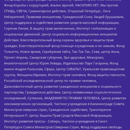
Фонд борьбы с коррупцией, Альянс врачей, НАСИЛИЮ.НЕТ, Мы против
СПИДа, СВЕЧА, Гуманитарное действие, Открытый Петербург, Лига
Избирателей, Правовая инициатива, Гражданский Союз, Хасдей Ерушалаим,
Центр поддержки и содействия развитию средств массовой информации,
Горячая Линия, В защиту прав заключенных, Институт глобализации и
социальных движений, Центр социально-информационных инициатив
Действие, Благотворительный фонд охраны здоровья и защиты прав
граждан, Благотворительный фонд помощи осужденным и их семьям, Фонд
Тольятти, Новое время, Серебряная тайга, Так-Так-Так, Сова, центр Анна,
Проект Апрель, Самарская губерния, Эра здоровья, Мемориал,
Аналитический Центр Юрия Левады, Издательство Парк Гагарина, Фонд
имени Андрея Рылькова, Сфера, Центр СИБАЛЬТ, Уральская правозащитная
группа, Женщины Евразии, Институт прав человека, Фонд защиты гласности,
Российский исследовательский центр по правам человека,
Дальневосточный центр развития гражданских инициатив и социального
партнерства, Гражданское действие, Центр независимых социологических
исследований, Сутяжник, АКАДЕМИЯ ПО ПРАВАМ ЧЕЛОВЕКА, Центр развития
некоммерческих организаций, Частное учреждение в Калининграде Совета
Министров северных стран, Гражданское содействие, Трансперенси
Интернешнл-Р, Центр Защиты Прав Средств Массовой Информации,
Институт развития прессы - Сибирь, Частное учреждение в Санкт-
Петербурге Совета Министров Северных Стран, Фонд поддержки свободы