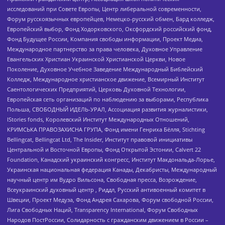
исследований при Совете Европы, Центр либеральной современности,
Форум русскоязычных европейцев, Немецко-русский обмен, Бард колледж,
Европейский выбор, Фонд Ходорковского, Оксфордский российский фонд,
Фонд Будущее России, Компания свободы информации, Проект Медиа,
Международное партнерство за права человека, Духовное Управление
Евангельских Христиан Украинской Христианской Церкви, Новое
Поколение, Духовное Учебное Заведение Международный Библейский
Колледж, Международное христианское движение, Всемирный Институт
Саентологических Предприятий, Церковь Духовной Технологии,
Европейская сеть организаций по наблюдению за выборами, Республика
Польша, СВОБОДНЫЙ ИДЕЛЬ-УРАЛ, Ассоциация развития журналистики,
IStories fonds, Королевский Институт Международных Отношений,
КРИМСЬКА ПРАВОЗАХИСНА ГРУПА, Фонд имени Генриха Бёлля, Stichting
Bellingcat, Bellingcat Ltd, The Insider, Институт правовой инициативы
Центральной и Восточной Европы, Фонд Открытой Эстонии, Calvert 22
Foundation, Канадский украинский конгресс, Институт Макдональда-Лорье,
Украинская национальная федерация Канады, Декабристы, Международный
научный центр им Вудро Вильсона, Свободная пресса, Возрождение,
Всеукраинский духовный центр , Риддл, Русский антивоенный комитет в
Швеции, Проект Медуза, Фонд Андрея Сахарова, Форум свободной России,
Лига Свободных Наций, Transparеncy International, Форум Свободных
Народов ПостРоссии, Солидарность с гражданским движением в России –