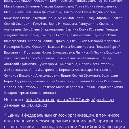
Блинушов Андрей Юрьевич, Мосин Алексей Геннадьевич, Гефтер Валентин
Михайлович, Симонов Алексей Кириллович, Флиге Ирина Анатольевна,
Мельникова Валентина Дмитриевна, Вититинова Елена Владимировна,
Баженова Светлана Куприяновна, Максимов Сергей Владимирович, Беляев
Сергей Иванович, Голубева Елена Николаевна, Ганнушкина Светлана
Алексеевна, Закс Елена Владимировна, Буртина Елена Юрьевна, Гендель
Людмила Залмановна, Кокорина Екатерина Алексеевна, Шуманов Илья
Вячеславович, Арапова Галина Юрьевна, Свечников Анатолий Мариевич,
Прохоров Вадим Юрьевич, Шахова Елена Владимировна, Подузов Сергей
Васильевич, Протасова Ирина Вячеславовна, Литинский Леонид Борисович,
Лукашевский Сергей Маркович, Бахмин Вячеслав Иванович, Шабад
Анатолий Ефимович, Сухих Дарья Николаевна, Орлов Олег Петрович,
Добровольская Анна Дмитриевна, Королева Александра Евгеньевна,
Смирнов Владимир Александрович, Вицин Сергей Ефимович, Золотухин
Борис Андреевич, Левинсон Лев Семенович, Локшина Татьяна Иосифовна,
Орлов Олег Петрович, Полякова Мара Федоровна, Резник Генри Маркович,
Захаров Герман Константинович
Источник:
http://unro.minjust.ru/NKOForeignAgent.aspx
данные на
24.03.2022
* Единый федеральный список организаций, в том числе
иностранных и международных организаций, признанных
в соответствии с законодательством Российской Федерации