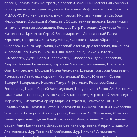
прессы, Гражданский контроль, Человек и Закон, Общественная комиссия
по сохранению наследия академика Сахарова, Информационное агентство
МЕМО. РУ, Институт региональной прессы, Институт Развития Свободы
Информации, Экозащита!-Женсовет, Общественный вердикт, Евразийская
антимонопольная ассоциация, Бедушев Петр Петрович, Дзугкоева Регина
Николаевна, Кривенко Сергей Владимирович, Милославский Павел
Юрьевич, Шнырова Ольга Вадимовна, Чанышева Лилия Айратовна,
Сидорович Ольга Борисовна, Туровский Александр Алексеевич, Васильева
Анастасия Евгеньевна, Ривина Анна Валерьевна, Бойко Анатолий
Николаевич, Дугин Сергей Георгиевич, Пивоваров Андрей Сергеевич,
Аверин Виталий Евгеньевич, Барахоев Магомед Бекханович, Шарипков
Олег Викторович, Мошель Ирина Ароновна, Шведов Григорий Сергеевич,
Пономарев Лев Александрович, Каргалицкий Борис Юльевич, Созаев
Валерий Валерьевич, Исламов Тимур Рифгатович, Романова Ольга
Евгеньевна, Щаров Сергей Алексадрович, Цирульников Борис Альбертович,
Гасан Ольга Павловна, Паутов Юрий Анатольевич, Верховский Александр
Маркович, Пислакова-Паркер Марина Петровна, Кочеткова Татьяна
Владимировна, Чуркина Наталья Валерьевна, Акимова Татьяна Николаевна,
Золотарева Екатерина Александровна, Рачинский Ян Збигневич, Жемкова
Елена Борисовна, Гудков Лев Дмитриевич, Илларионова Юлия Юрьевна,
Саранг Анна Васильевна, Захарова Светлана Сергеевна, Аверин Владимир
Анатольевич, Щур Татьяна Михайловна, Щур Николай Алексеевич,