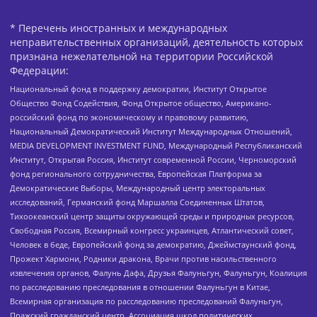
* Перечень иностранных и международных
неправительственных организаций, деятельность которых
признана нежелательной на территории Российской
Федерации:
Национальный фонд в поддержку демократии, Институт Открытое
Общество Фонд Содействия, Фонд Открытое общество, Американо-
российский фонд по экономическому и правовому развитию,
Национальный Демократический Институт Международных Отношений,
MEDIA DEVELOPMENT INVESTMENT FUND, Международный Республиканский
Институт, Открытая Россия, Институт современной России, Черноморский
фонд регионального сотрудничества, Европейская Платформа за
Демократические Выборы, Международный центр электоральных
исследований, Германский фонд Маршалла Соединенных Штатов,
Тихоокеанский центр защиты окружающей среды и природных ресурсов,
Свободная Россия, Всемирный конгресс украинцев, Атлантический совет,
Человек в беде, Европейский фонд за демократию, Джеймстаунский фонд,
Прожект Хармони, Родники дракона, Врачи против насильственного
извлечения органов, Фалунь Дафа, Друзья Фалуньгун, Фалуньгун, Коалиция
по расследованию преследования в отношении Фалуньгун в Китае,
Всемирная организация по расследованию преследований Фалуньгун,
Пражский гражданский центр, Ассоциация школ политических