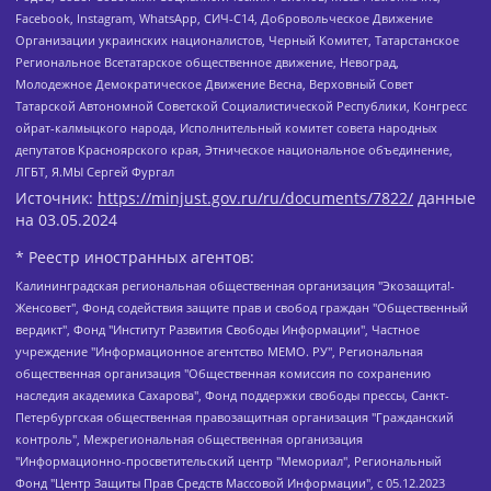
Facebook, Instagram, WhatsApp, СИЧ-С14, Добровольческое Движение
Организации украинских националистов, Черный Комитет, Татарстанское
Региональное Всетатарское общественное движение, Невоград,
Молодежное Демократическое Движение Весна, Верховный Совет
Татарской Автономной Советской Социалистической Республики, Конгресс
ойрат-калмыцкого народа, Исполнительный комитет совета народных
депутатов Красноярского края, Этническое национальное объединение,
ЛГБТ, Я.МЫ Сергей Фургал
Источник:
https://minjust.gov.ru/ru/documents/7822/
данные
на
03.05.2024
* Реестр иностранных агентов:
Калининградская региональная общественная организация "Экозащита!-Женсовет", Фонд содействия защите прав и свобод граждан "Общественный вердикт", Фонд "Институт Развития Свободы Информации", Частное учреждение "Информационное агентство МЕМО. РУ", Региональная общественная организация "Общественная комиссия по сохранению наследия академика Сахарова", Фонд поддержки свободы прессы, Санкт-Петербургская общественная правозащитная организация "Гражданский контроль", Межрегиональная общественная организация "Информационно-просветительский центр "Мемориал", Региональный Фонд "Центр Защиты Прав Средств Массовой Информации", с 05.12.2023 Фонд "Центр Защиты Прав Средств массовой информации", Региональная общественная благотворительная организация помощи беженцам и мигрантам "Гражданское содействие", Негосударственное образовательное учреждение дополнительного профессионального образования (повышение квалификации) специалистов "АКАДЕМИЯ ПО ПРАВАМ ЧЕЛОВЕКА", Свердловская региональная общественная организация "Сутяжник", Автономная некоммерческая организация "Центр независимых социологических исследований", Союз общественных объединений "Российский исследовательский центр по правам человека", Региональное общественное учреждение научно-информационный центр "МЕМОРИАЛ", Некоммерческая организация "Фонд защиты гласности", Автономная некоммерческая организация "Институт прав человека", Городская общественная организация "Екатеринбургское общество "МЕМОРИАЛ", Городская общественная организация "Рязанское историко-просветительское и правозащитное общество "Мемориал" (Рязанский Мемориал), Челябинский региональный орган общественной самодеятельности – женское общественное объединение "Женщины Евразии", Челябинский региональный орган общественной самодеятельности "Уральская правозащитная группа", Фонд содействия защите здоровья и социальной справедливости имени Андрея Рылькова, Автономная Некоммерческая Организация "Аналитический Центр Юрия Левады", Автономная некоммерческая организация социальной поддержки населения "Проект Апрель", Региональная общественная организация помощи женщинам и детям, находящимся в кризисной ситуации "Информационно-методический центр "Анна", Фонд содействия развитию массовых коммуникаций и правовому просвещению "Так-так-Так", Фонд содействия устойчивому развитию "Серебряная тайга", Свердловский региональный общественный фонд социальных проектов "Новое время", "Idel.Реалии", Кавказ.Реалии, Крым.Реалии, Телеканал Настоящее Время, Татаро-башкирская служба Радио Свобода (Azatliq Radiosi), Радио Свободная Европа/Радио Свобода (PCE/PC), "Сибирь.Реалии", "Фактограф", Благотворительный фонд помощи осужденным и их семьям, Автономная некоммерческая организация "Институт глобализации и социальных движений", Фонд "В защиту прав заключенных", Частное учреждение "Центр поддержки и содействия развитию средств массовой информации", Пензенский региональный общественный благотворительный фонд "Гражданский союз", "Север.Реалии", Некоммерческая организация Фонд "Правовая инициатива", Общество с ограниченной ответственностью "Радио Свободная Европа/Радио Свобода", Чешское информационное агентство "MEDIUM-ORIENT", Красноярская региональная общественная организация "Мы против СПИДа", Камалягин Денис Николаевич, Маркелов Сергей Евгеньевич, Пономарев Лев Александрович, Савицкая Людмила Алексеевна, Автономная некоммерческая организация "Центр по работе с проблемой насилия "НАСИЛИЮ.НЕТ", Межрегиональный профессиональный союз работников здравоохранения "Альянс врачей", Юридическое лицо, зарегистрированное в Латвийской Республике, SIA "Medusa Project" (регистрационный номер 40103797863, дата регистрации 10.06.2014), Некоммерческая организация "Фонд по борьбе с коррупцией", Автономная некоммерческая организация "Институт права и публичной политики", Баданин Роман Сергеевич, Гликин Максим Александрович, Железнова Мария Михайловна, Лукьянова Юлия Сергеевна, Маетная Елизавета Витальевна, Маняхин Петр Борисович, Чуракова Ольга Владимировна, Ярош Юлия Петровна, Юридическое лицо "The Insider SIA", зарегистрированное в Риге, Латвийская Республика (дата регистрации 26.06.2015), являющееся администратором доменного имени интернет-издания "The Insider SIA", https://theins.ru, Постернак Алексей Евгеньевич, Рубин Михаил Аркадьевич, Анин Роман Александрович, Юридическое лицо Istories fonds, зарегистрированное в Латвийской Республике (регистрационный номер 50008295751, дата регистрации 24.02.2020), Великовский Дмитрий Александрович, Долинина Ирина Николаевна, Мароховская Алеся Алексеевна, Шлейнов Роман Юрьевич, Шмагун Олеся Валентиновна, Общество с ограниченной ответственностью "Альтаир 2021", Общество с ограниченной ответственностью "Вега 2021", Общество с ограниченной ответственностью "Главный редактор 2021", Общество с ограниченной ответственностью "Ромашки монолит", Важенков Артем Валерьевич, Ивановская областная общественная организация "Центр гендерных исследований", Гурман Юрий Альбертович, Медиапроект "ОВД-Инфо", Егоров Владимир Владимирович, Жилинский Владимир Александрович, Общество с ограниченной ответственностью "ЗП", Иванова София Юрьевна, Карезина Инна Павловна, Кильтау Екатерина Викторовна, Петров Алексей Викторович, Пискунов Сергей Евгеньевич, Смирнов Сергей Сергеевич, Тихонов Михаил Сергеевич, Общество с ограниченной ответственностью "ЖУРНАЛИСТ-ИНОСТРАННЫЙ АГЕНТ", Арапова Галина Юрьевна, Вольтская Татьяна Анатольевна, Американская компания "Mason G.E.S. Anonymous Foundation" (США), являющаяся владельцем интернет-издания https://mnews.world/, Компания "Stichting Bellingcat", зарегистрированная в Нидерландах (дата регистрации 11.07.2018), Захаров Андрей Вячеславович, Клепиковская Екатерина Дмитриевна, Общество с ограниченной ответственностью "МЕМО", Перл Роман Александрович, Симонов Евгений Алексеевич, Соловьева Елена Анатольевна, Сотников Даниил Владимирович, Сурначева Елизавета Дмитриевна, Автономная некоммерческая организация по защите прав человека и информированию населения "Якутия – Наше Мнение", Общество с ограниченной ответственностью "Москоу диджитал медиа", с 26.01.2023 Общество с ограниченной ответственностью "Чайка Белые сады", Ветошкина Валерия Валерьевна, Заговора Максим Александрович, Межрегиональное общественное движение "Российская ЛГБТ - сеть", Оленичев Максим Владимирович, Павлов Иван Юрьевич, Скворцова Елена Сергеевна, Общество с ограниченной ответственностью "Как бы инагент", Кочетков Игорь Викторович, Общество с ограниченной ответственностью "Честные выборы", Еланчик Олег Александрович, Общество с ограниченной ответственностью "Нобелевский призыв", Гималова Регина Эмилевна, Григорьев Андрей Валерьевич, Григорьева Алина Александровна, Ассоциация по содействию защите прав призывников, альтернативнослужащих и военнослужащих "Правозащитная группа "Гражданин.Армия.Право", Хисамова Регина Фаритовна, Автономная некоммерческая организация по реализации социально-правовых программ "Лилит", Дальневосточное общественное движение "Маяк", Санкт-Петербургская ЛГБТ-инициативная группа "Выход", Инициативная группа ЛГБТ+ "Реверс", Алексеев Андрей Викторович, Бекбулатова Таисия Львовна, Беляев Иван Михайлович, Владыкина Елена Сергеевна, Гельман Марат Александрович, Никульшина Вероника Юрьевна, Толоконникова Надежда Андреевна, Шендерович Виктор Анатольевич, Общество с ограниченной ответственностью "Данное сообщение", Общество с ограниченной ответственностью Издательский дом "Новая глава", Айнбиндер Александра Александровна, Московский комьюнити-центр для ЛГБТ+инициатив, Благотворительный фонд развития филантропии, Deutsche Welle (Германия, Kurt-Schumacher-Strasse 3, 53113 Bonn), Борзунова Мария Михайловна, Воробьев Виктор Викторович, Голубева Анна Львовна, Константинова Алла Михайловна, Малкова Ирина Владимировна, Мурадов Мурад Абдулгалимович, Осетинская Елизавета Николаевна, Понасенков Евгений Николаевич, Ганапольский Матвей Юрьевич, Киселев Евгений Алексеевич, Борухович Ирина Григорьевна, Дремин Иван Тимофеевич, Дубровский Дмитрий Викторович, Красноярская региональная общественная организация поддержки и развития альтернативных образовательных технологий и межкультурных коммуникаций "ИНТЕРРА", Маяковская Екатерина Алексеевна, Фейгин Марк Захарович, Филимонов Андрей Викторович, Дзугкоева Регина Николаевна, Доброхотов Роман Александрович, Дудь Юрий Александрович, Елкин Сергей Владимирович, Кругликов Кирилл Игоревич, Сабунаева Мария Леонидовна, Семенов Алексей Владимирович, Шаинян Карен Багратович, Шульман Екатерина Михайловна, Асафьев Артур Валерьевич, Вахштайн Виктор Семенович, Венедиктов Алексей Алексеевич, Лушникова Екатерина Евгеньевна, Волков Леонид Михайлович, Невзоров Александр Глебович, Пархоменко Сергей Борисович, Сироткин Ярослав Николаевич, Кара-Мурза Владимир Владимирович, Баранова Наталья Владимировна, Гозман Леонид Яковлевич, Кагарлицкий Борис Юльевич, Климарев Михаил Валерьевич, Милов Владимир Станиславович, Автономная некоммерческая организация Краснодарский центр современного искусства "Типография", Моргенштерн Алишер Тагирович, Соболь Любовь Эдуардовна, Общество с ограниченной ответственностью "ЛИЗА НОРМ", Каспаров Гарри Кимович, Ходорковский Михаил Борисович, Общество с ограниченной ответственностью "Апрельские тезисы", Данилович Ирина Брониславовна, Кашин Олег Владимирович, Петров Николай Владимирович, Пивоваров Алексей Владимирович, Соколов Михаил Владимирович, Цветкова Юлия Владимировна, Чичваркин Евгений Александрович, Комитет против пыток/Команда против пыток, Общество с ограниченной ответственностью "Первый научный", Общество с ограниченной ответственностью "Вертолет и ко", Белоцерковская Вероника Борисовна, Кац Максим Евгеньевич, Лазарева Татьяна Юрьевна, Шаведдинов Руслан Табризович, Яшин Илья Валерьевич, Общество с ограниченной ответственностью "Иноагент ААВ", Алешковский Дмитрий Петрович, Альбац Евгения Марковна, Быков Дмитрий Львович, Галямина Юлия Евгеньевна, Лойко Сергей Леонидович, Мартынов Кирилл Константинович, Медведев Сергей Александрович, Крашенинников Федор Геннадиевич, Гордеева Катерина Вл