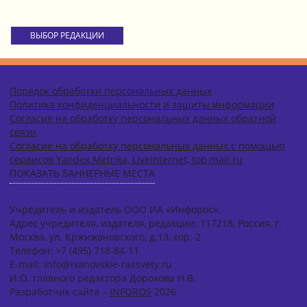
ВЫБОР РЕДАКЦИИ
Порядок обработки персональных данных
Политика конфиденциальности и защиты информации
Согласие на обработку персональных данных обратной
связи
Согласие на обработку персональных данных с помощью
сервисов Yandex.Metrika, LiveInternet, top.mail.ru
ПОКАЗАТЬ БАННЕРНЫЕ МЕСТА
Учредитель и издатель ООО ИА «Инфорос».
Адрес учредителя, издателя, редакции: 117218, Россия, г.
Москва, ул. Кржижановского, д.13, кор. 2
Телефон: +7 (495) 718-84-11
E-mail: info@ivanovskie-rassvety.ru
И.О. главного редактора Дорохова Н.В.
Разработчик сайта –
INFOROS
2026