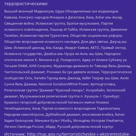
террористическими:
Высший военный Маджлисуль Шура Объединенных сил моджахедов
Кавказа, Конгресс народов Ичкерии и Дагестана, База, Асбат аль-Ансар,
Священная война, Исламская группа, Братья-мусульмане, Партия
исламского освобождения, Лашкар-И-Тайба, Исламская группа, Движение
Талибан, Исламская партия Туркестана, Общество социальных реформ,
Общество возрождения исламского наследия, Дом двух святых, Джунд аш-
Шам, Исламский джихад, Аль-Каида, Имарат Кавказ, АБТО, Правый сектор,
Исламское государство, Джабха аль-Нусра ли-Ахль аш-Шам, Народное
ополчение имени К. Минина и Д. Пожарского, Аджр от Аллаха Субхану уа
Тагьаля SHAM, АУМ Синрике, Муджахеды джамаата Ат-Тавхида Валь-Джихад,
Чистопольский Джамаат, Рохнамо ба суи давлати исломи, Террористическое
сообщество Сеть, Катиба Таухид валь-Джихад, Хайят Тахрир аш-Шам, Ахлю
Сунна Валь Джамаа, National Socialism/White Power, Артподготовка,
Религиозная группа “Джамаат “Красный пахарь”, Колумбайн, Хатлонский
джамаат, Мусульманская религиозная группа п. Кушкуль г. Оренбург,
Крымско-татарский добровольческий батальон имени Номана
Челебиджихана, Азов, Партия исламского возрождения Таджикистана,
Народная самооборона, Дуббайский джамаат, московская ячейка, Батал-
Хаджи Белхороев, Маньяки Культ Убийц, Молодёжь Которая Улыбается,
Легион Свобода России, Айдар, Русский добровольческий корпус
Источник:
http://nac.gov.ru/terroristicheskie-i-ekstremistskie-