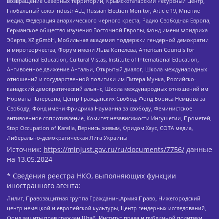
возвращение Северных территорий, Крымскотатарский Ресурсный Центр,
Глобальный союз IndustriALL, Russian Election Monitor, Article 19, Мнение
медиа, Федерация анархического черного креста, Радио Свободная Европа,
Германское общество изучения Восточной Европы, Фонд имени Фридриха
Эберта, XZ gGmbH, Мобильная академия поддержки гендерной демократии
и миротворчества, Форум имени Льва Копелева, American Councils for
International Education, Cultural Vistas, Institute of International Education,
Антивоенное движение Антальи, Открытый диалог, Школа международных
отношений и государственной политики им Питера Мунка, Российско-
канадский демократический альянс, Школа международных отношений им
Нормана Патерсона, Центр Гражданских Свобод, Фонд Бориса Немцова за
Свободу, Фонд имени Фридриха Науманна за свободу, Феминистское
антивоенное сопротивление, Комитет независимости Ингушетии, Прометей,
Stop Occupation of Karelia, Вернись живым, Фридом Хаус, СОТА медиа,
Либерально-демократическая Лига Украины
Источник:
https://minjust.gov.ru/ru/documents/7756/
данные
на
13.05.2024
* Сведения реестра НКО, выполняющих функции
иностранного агента:
Лилит, Правозащитная группа Гражданин.Армия.Право, Нижегородский
центр немецкой и европейской культуры, Центр гендерных исследований,
Фонд защиты прав граждан Штаб, Институт права и публичной политики,