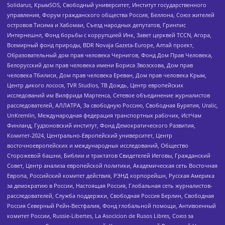
Solidarus, КрымSOS, Свободный университет, Институт государственного
управления, Форум гражданского общества Россия, Беллона, Союз жителей
островов Тисима и Хабомаи, Съезд народных депутатов, Гринпис
Интернешнл, Фонд борьбы с коррупцией Инк, Завет церквей TCCN, Агора,
Всемирный фонд природы, BDR Novaja Gazeta-Europe, Алтай проект,
Образовательный дом прав человека Чернигов, Фонд Дом Прав Человека,
Белорусский дом прав человека имени Бориса Звозскова, Дом прав
человека Тбилиси, Дом прав человека Ереван, Дом прав человека Крым,
Центр дикого лосося, TVR Studios, ТВ Дождь, Центр европейских
исследований им Вилфрида Мартенса, Сетевое объединение журналистов
расследователей, АЛЛАТРА, За свободную Россию, Свободная Бурятия, Uralic,
UnKremlin, Международная федерация транспортных рабочих, ИстЧам
Финланд, Гудзоновский институт, Фонд Демократического Развития,
Комитет-2024, Центрально-Европейский университет, Центр
восточноевропейских и международных исследований, Общество
Сторожевой башни, Библии и трактатов Свидетелей Иеговы, Гражданский
Совет, Центр анализа европейской политики, Академическая сеть Восточная
Европа, Российский комитет действия, РЭНД корпорейшн, Русская Америка
за демократию в России, Настоящая Россия, Глобальная сеть журналистов-
расследователей, Служба поддержки, Свободная Россия Берлин, Свободная
Россия Северный Рейн-Вестфалия, Фонд глобальной помощи, Антивоенный
комитет России, Russie-Libertes, La Asocicion de Rusos Libres, Союз за