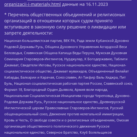
organizacii-i-materialy.html
данные на
16.11.2023
* Перечень общественных объединений и религиозных
организаций в отношении которых судом принято
вступившее в законную силу решение о ликвидации или
запрете деятельности:
Национал-большевистская партия, ВЕК РА, Рада земли Кубанской Духовно
Родовой Державы Русь, Община Духовного Управления Асгардской Веси
Беловодья, Славянская Община Капища Веды Перуна, Мужская Духовная
Семинария Староверов-Инглингов, Нурджулар, К Богодержавию, Таблиги
Джамаат, Свидетели Иеговы, Русское национальное единство, Национал-
социалистическое общество, Джамаат мувахидов, Объединенный Вилайат
Кабарды, Балкарии и Карачая, Союз славян, Ат-Такфир Валь-Хиджра, Пит
Буль, Национал-социалистическая рабочая партия России, Славянский союз,
Формат-18, Благородный Орден Дьявола, Армия воли народа,
Национальная Социалистическая Инициатива города Череповца, Духовно-
Родовая Держава Русь, Русское национальное единство, Древнерусской
Инглистической церкви Православных Староверов-Инглингов, Русский
общенациональный союз, Движение против нелегальной иммиграции,
Кровь и Честь, О свободе совести и о религиозных объединениях, Омская
организация общественного политического движения Русское
национальное единство, Северное Братство, Клуб Болельщиков