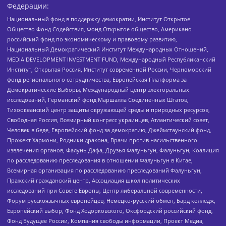
Федерации:
Национальный фонд в поддержку демократии, Институт Открытое
Общество Фонд Содействия, Фонд Открытое общество, Американо-
российский фонд по экономическому и правовому развитию,
Национальный Демократический Институт Международных Отношений,
MEDIA DEVELOPMENT INVESTMENT FUND, Международный Республиканский
Институт, Открытая Россия, Институт современной России, Черноморский
фонд регионального сотрудничества, Европейская Платформа за
Демократические Выборы, Международный центр электоральных
исследований, Германский фонд Маршалла Соединенных Штатов,
Тихоокеанский центр защиты окружающей среды и природных ресурсов,
Свободная Россия, Всемирный конгресс украинцев, Атлантический совет,
Человек в беде, Европейский фонд за демократию, Джеймстаунский фонд,
Прожект Хармони, Родники дракона, Врачи против насильственного
извлечения органов, Фалунь Дафа, Друзья Фалуньгун, Фалуньгун, Коалиция
по расследованию преследования в отношении Фалуньгун в Китае,
Всемирная организация по расследованию преследований Фалуньгун,
Пражский гражданский центр, Ассоциация школ политических
исследований при Совете Европы, Центр либеральной современности,
Форум русскоязычных европейцев, Немецко-русский обмен, Бард колледж,
Европейский выбор, Фонд Ходорковского, Оксфордский российский фонд,
Фонд Будущее России, Компания свободы информации, Проект Медиа,