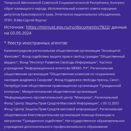
Татарской Автономной Советской Социалистической Республики, Конгресс
ойрат-калмыцкого народа, Исполнительный комитет совета народных
депутатов Красноярского края, Этническое национальное объединение,
ЛГБТ, Я.МЫ Сергей Фургал
Источник:
https://minjust.gov.ru/ru/documents/7822/
данные
на
03.05.2024
* Реестр иностранных агентов:
Калининградская региональная общественная организация "Экозащита!-Женсовет", Фонд содействия защите прав и свобод граждан "Общественный вердикт", Фонд "Институт Развития Свободы Информации", Частное учреждение "Информационное агентство МЕМО. РУ", Региональная общественная организация "Общественная комиссия по сохранению наследия академика Сахарова", Фонд поддержки свободы прессы, Санкт-Петербургская общественная правозащитная организация "Гражданский контроль", Межрегиональная общественная организация "Информационно-просветительский центр "Мемориал", Региональный Фонд "Центр Защиты Прав Средств Массовой Информации", с 05.12.2023 Фонд "Центр Защиты Прав Средств массовой информации", Региональная общественная благотворительная организация помощи беженцам и мигрантам "Гражданское содействие", Негосударственное образовательное учреждение дополнительного профессионального образования (повышение квалификации) специалистов "АКАДЕМИЯ ПО ПРАВАМ ЧЕЛОВЕКА", Свердловская региональная общественная организация "Сутяжник", Автономная некоммерческая организация "Центр независимых социологических исследований", Союз общественных объединений "Российский исследовательский центр по правам человека", Региональное общественное учреждение научно-информационный центр "МЕМОРИАЛ", Некоммерческая организация "Фонд защиты гласности", Автономная некоммерческая организация "Институт прав человека", Городская общественная организация "Екатеринбургское общество "МЕМОРИАЛ", Городская общественная организация "Рязанское историко-просветительское и правозащитное общество "Мемориал" (Рязанский Мемориал), Челябинский региональный орган общественной самодеятельности – женское общественное объединение "Женщины Евразии", Челябинский региональный орган общественной самодеятельности "Уральская правозащитная группа", Фонд содействия защите здоровья и социальной справедливости имени Андрея Рылькова, Автономная Некоммерческая Организация "Аналитический Центр Юрия Левады", Автономная некоммерческая организация социальной поддержки населения "Проект Апрель", Региональная общественная организация помощи женщинам и детям, находящимся в кризисной ситуации "Информационно-методический центр "Анна", Фонд содействия развитию массовых коммуникаций и правовому просвещению "Так-так-Так", Фонд содействия устойчивому развитию "Серебряная тайга", Свердловский региональный общественный фонд социальных проектов "Новое время", "Idel.Реалии", Кавказ.Реалии, Крым.Реалии, Телеканал Настоящее Время, Татаро-башкирская служба Радио Свобода (Azatliq Radiosi), Радио Свободная Европа/Радио Свобода (PCE/PC), "Сибирь.Реалии", "Фактограф", Благотворительный фонд помощи осужденным и их семьям, Автономная некоммерческая организация "Институт глобализации и социальных движений", Фонд "В защиту прав заключенных", Частное учреждение "Центр поддержки и содействия развитию средств массовой информации", Пензенский региональный общественный благотворительный фонд "Гражданский союз", "Север.Реалии", Некоммерческая организация Фонд "Правовая инициатива", Общество с ограниченной ответственностью "Радио Свободная Европа/Радио Свобода", Чешское информационное агентство "MEDIUM-ORIENT", Красноярская региональная общественная организация "Мы против СПИДа", Камалягин Денис Николаевич, Маркелов Сергей Евгеньевич, Пономарев Лев Александрович, Савицкая Людмила Алексеевна, Автономная некоммерческая организация "Центр по работе с проблемой насилия "НАСИЛИЮ.НЕТ", Межрегиональный профессиональный союз работников здравоохранения "Альянс врачей", Юридическое лицо, зарегистрированное в Латвийской Республике, SIA "Medusa Project" (регистрационный номер 40103797863, дата регистрации 10.06.2014), Некоммерческая организация "Фонд по борьбе с коррупцией", Автономная некоммерческая организация "Институт права и публичной политики", Баданин Роман Сергеевич, Гликин Максим Александрович, Железнова Мария Михайловна, Лукьянова Юлия Сергеевна, Маетная Елизавета Витальевна, Маняхин Петр Борисович, Чуракова Ольга Владимировна, Ярош Юлия Петровна, Юридическое лицо "The Insider SIA", зарегистрированное в Риге, Латвийская Республика (дата регистрации 26.06.2015), являющееся администратором доменного имени интернет-издания "The Insider SIA", https://theins.ru, Постернак Алексей Евгеньевич, Рубин Михаил Аркадьевич, Анин Роман Александрович, Юридическое лицо Istories fonds, зарегистрированное в Латвийской Республике (регистрационный номер 50008295751, дата регистрации 24.02.2020), Великовский Дмитрий Александрович, Долинина Ирина Николаевна, Мароховская Алеся Алексеевна, Шлейнов Роман Юрьевич, Шмагун Олеся Валентиновна, Общество с ограниченной ответственностью "Альтаир 2021", Общество с ограниченной ответственностью "Вега 2021", Общество с ограниченной ответственностью "Главный редактор 2021", Общество с ограниченной ответственностью "Ромашки монолит", Важенков Артем Валерьевич, Ивановская областная общественная организация "Центр гендерных исследований", Гурман Юрий Альбертович, Медиапроект "ОВД-Инфо", Егоров Владимир Владимирович, Жилинский Владимир Александрович, Общество с ограниченной ответственностью "ЗП", Иванова София Юрьевна, Карезина Инна Павловна, Кильтау Екатерина Викторовна, Петров Алексей Викторович, Пискунов Сергей Евгеньевич, Смирнов Сергей Сергеевич, Тихонов Михаил Сергеевич, Общество с ограниченной ответственностью "ЖУРНАЛИСТ-ИНОСТРАННЫЙ АГЕНТ", Арапова Галина Юрьевна, Вольтская Татьяна Анатольевна, Американская компания "Mason G.E.S. Anonymous Foundation" (США), являющаяся владельцем интернет-издания https://mnews.world/, Компания "Stichting Bellingcat", зарегистрированная в Нидерландах (дата регистрации 11.07.2018), Захаров Андрей Вячеславович, Клепиковская Екатерина Дмитриевна, Общество с ограниченной ответственностью "МЕМО", Перл Роман Александрович, Симонов Евгений Алексеевич, Соловьева Елена Анатольевна, Сотников Даниил Владимирович, Сурначева Елизавета Дмитриевна, Автономная некоммерческая организация по защите прав человека и информированию населения "Якутия – Наше Мнение", Общество с ограниченной ответственностью "Москоу диджитал медиа", с 26.01.2023 Общество с ограниченной ответственностью "Чайка Белые сады", Ветошкина Валерия Валерьевна, Заговора Максим Александрович, Межрегиональное общественное движение "Российская ЛГБТ - сеть", Оленичев Максим Владимирович, Павлов Иван Юрьевич, Скворцова Елена Сергеевна, Общество с ограниченной ответственностью "Как бы инагент", Кочетков Игорь Викторович, Общество с ограниченной ответственностью "Честные выборы", Еланчик Олег Александрович, Общество с ограниченной ответственностью "Нобелевский призыв", Гималова Регина Эмилевна, Григорьев Андрей Валерьевич, Григорьева Алина Александровна, Ассоциация по содействию защите прав призывников, альтернативнослужащих и военнослужащих "Правозащитная группа "Гражданин.Армия.Право", Хисамова Регина Фаритовна, Автономная некоммерческая организация по реализации социально-правовых программ "Лилит", Дальневосточное общественное движение "Маяк", Санкт-Петербургская ЛГБТ-инициативная группа "Выход", Инициативная группа ЛГБТ+ "Реверс", Алексеев Андрей Викторович, Бекбулатова Таисия Львовна, Беляев Иван Михайлович, Владыкина Елена Сергеевна, Гельман Марат Александрович, Никульшина Вероника Юрьевна, Толоконникова Надежда Андреевна, Шендерович Виктор Анатольевич, Общество с ограниченной ответственностью "Данное сообщение", Общество с ограниченной ответственностью Издательский дом "Новая глава", Айнбиндер Александра Александровна, Московский комьюнити-центр для ЛГБТ+инициатив, Благотворительный фонд развития филантропии, Deutsche Welle (Германия, Kurt-Schumacher-Strasse 3, 53113 Bonn), Борзунова Мария Михайловна, Воробьев Виктор Викторович, Голубева Анна Львовна, Константинова Алла Михайловна, Малкова Ирина Владимировна, Мурадов Мурад Абдулгалимович, Осетинская Елизавета Николаевна, Понасенков Евгений Николаевич, Ганапольский Матвей Юрьевич, Киселев Евгений Алексеевич, Борухович Ирина Григорьевна, Дремин Иван Тимофеевич, Дубровский Дмитрий Викторович, Красноярская региональная общественная организация поддержки и развития альтернативных образовательных технологий и межкультурных коммуникаций "ИНТЕРРА", Маяковская Екатерина Алексеевна, Фейгин Марк Захарович, Филимонов Андрей Викторович, Дзугкоева Регина Николаевна, Доброхотов Роман Александрович, Дудь Юрий Александрович, Елкин Сергей Владимирович, Кругликов Кирилл Игоревич, Сабунаева Мария Леонидовна, Семенов Алексей Владимирович, Шаинян Карен Багратович, Шульман Екатерина Михайловна, Асафьев Артур Валерьевич, Вахштайн Виктор Семенович, Венедиктов Алексей Алексеевич, Лушникова Екатерина Евгеньевна, Волков Леонид Михайлович, Невзоров Александр Глебович, Пархоменко Сергей Борисович, Сироткин Ярослав Николаевич, Кара-Мурза Владимир Владимирович, Баранова Наталья Владимировна, Гозман Леонид Яковлевич, Кагарлицкий Борис Юльевич, Климарев Михаил Валерьевич, Милов Владимир Станиславович, Автономная некоммерческая организация Краснодарский центр современного искусства "Типография", Моргенштерн Алишер Тагирович, Соболь Любовь Эдуардовна, Общество с ограниченной ответственностью "ЛИЗА НОРМ", Каспаров Гарри Кимович, Ходорковский Михаил Борисович, Общество с ограниченной ответственностью "Апрельские тезисы", Данилович Ирина Брониславовна, Кашин Олег Владимирович, Петров Николай Владимирович, Пивоваров Алексей Владимирович, Соколов Михаил Владимирович, Цветкова Юлия Владимировна, Чичваркин Евгений Александрович, Комитет против пыток/Команда против пыток, Общество с ограниченной ответственностью "Первый научный", Общество с ограниченной ответственностью "Вертолет и ко", Белоцерковская Вероника Борисовна, Кац Максим Евгеньевич, Лазарева Татьяна Юрьевна, Шаведдинов Руслан Табризович, Яшин Илья Валерьевич, Общество с ограниченной ответственностью "Иноагент ААВ", Алешковский Дмитрий Петрович, Альбац Евгения Марковна, Быков Дмитрий Львович, Галямина Юлия Евгеньевна, Лойко Сергей Леонидович, Мартынов Кирилл Константинович, Медведев Сергей Александрович, Крашенинников Федор Геннадиевич, Гордеева Катерина Вл