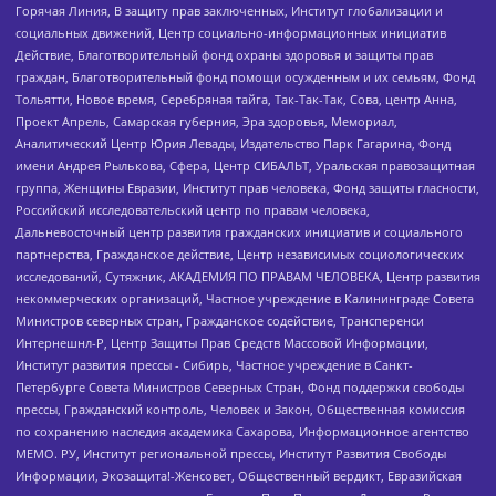
Горячая Линия, В защиту прав заключенных, Институт глобализации и
социальных движений, Центр социально-информационных инициатив
Действие, Благотворительный фонд охраны здоровья и защиты прав
граждан, Благотворительный фонд помощи осужденным и их семьям, Фонд
Тольятти, Новое время, Серебряная тайга, Так-Так-Так, Сова, центр Анна,
Проект Апрель, Самарская губерния, Эра здоровья, Мемориал,
Аналитический Центр Юрия Левады, Издательство Парк Гагарина, Фонд
имени Андрея Рылькова, Сфера, Центр СИБАЛЬТ, Уральская правозащитная
группа, Женщины Евразии, Институт прав человека, Фонд защиты гласности,
Российский исследовательский центр по правам человека,
Дальневосточный центр развития гражданских инициатив и социального
партнерства, Гражданское действие, Центр независимых социологических
исследований, Сутяжник, АКАДЕМИЯ ПО ПРАВАМ ЧЕЛОВЕКА, Центр развития
некоммерческих организаций, Частное учреждение в Калининграде Совета
Министров северных стран, Гражданское содействие, Трансперенси
Интернешнл-Р, Центр Защиты Прав Средств Массовой Информации,
Институт развития прессы - Сибирь, Частное учреждение в Санкт-
Петербурге Совета Министров Северных Стран, Фонд поддержки свободы
прессы, Гражданский контроль, Человек и Закон, Общественная комиссия
по сохранению наследия академика Сахарова, Информационное агентство
МЕМО. РУ, Институт региональной прессы, Институт Развития Свободы
Информации, Экозащита!-Женсовет, Общественный вердикт, Евразийская