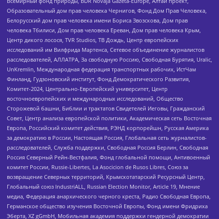
Всемирный фонд природы, BDR Novaja Gazeta-Europe, Алтай проект,
Образовательный дом прав человека Чернигов, Фонд Дом Прав Человека,
Белорусский дом прав человека имени Бориса Звозскова, Дом прав
человека Тбилиси, Дом прав человека Ереван, Дом прав человека Крым,
Центр дикого лосося, TVR Studios, ТВ Дождь, Центр европейских
исследований им Вилфрида Мартенса, Сетевое объединение журналистов
расследователей, АЛЛАТРА, За свободную Россию, Свободная Бурятия, Uralic,
UnKremlin, Международная федерация транспортных рабочих, ИстЧам
Финланд, Гудзоновский институт, Фонд Демократического Развития,
Комитет-2024, Центрально-Европейский университет, Центр
восточноевропейских и международных исследований, Общество
Сторожевой башни, Библии и трактатов Свидетелей Иеговы, Гражданский
Совет, Центр анализа европейской политики, Академическая сеть Восточная
Европа, Российский комитет действия, РЭНД корпорейшн, Русская Америка
за демократию в России, Настоящая Россия, Глобальная сеть журналистов-
расследователей, Служба поддержки, Свободная Россия Берлин, Свободная
Россия Северный Рейн-Вестфалия, Фонд глобальной помощи, Антивоенный
комитет России, Russie-Libertes, La Asocicion de Rusos Libres, Союз за
возвращение Северных территорий, Крымскотатарский Ресурсный Центр,
Глобальный союз IndustriALL, Russian Election Monitor, Article 19, Мнение
медиа, Федерация анархического черного креста, Радио Свободная Европа,
Германское общество изучения Восточной Европы, Фонд имени Фридриха
Эберта, XZ gGmbH, Мобильная академия поддержки гендерной демократии