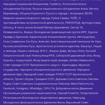
Народная Социальная Инициатива, TulaSkins, Этнополитическое
объединение Русские, Русское национальное объединение Атака, Мечеть
Мирмамеда, Община Коренного Русского народа г. Астрахани, ВОЛЯ,
Меджлис крымскотатарского народа, Рубеж Севера, ТОЙС, О
противодействии экстремистской деятельности, РЕВТАТПОД, Артподготовка,
Штольц, В честь иконы Божией Матери Державная, Сектор 16,
Независимость, Фирма, Молодежная правозащитная группа МПГ, Курсом
Правды и Единения, Каракольская инициативная группа, Автоград Крю,
Союз Славянских Сил Руси, Алля-Аят, Благотворительный пансионат Ак Умут,
Русская республика Русь, Арестантское уголовное единство, Башкорт, Нация
и свобода, Нация и свобода, W.H.С., Фалунь Дафа, Иртыш Ultras, Русский
Патриотический клуб-Новокузнецк/РПК, Сибирский державный союз, Фонд
борьбы с коррупцией, Фонд защиты прав граждан, Штабы Навального,
Совет граждан СССР Прикубанского округа г. Краснодара, Мужское
государство, Народное объединение русского движения, Народное
движение Адат, Народный совет граждан РСФСР СССР Архангельской
области, Проект Штурм, Граждане СССР, Держава Союз Советских Светлых
Родов, Совет Советских Социалистических Районов, Meta Platforms Inc,
Facebook, Instagram, WhatsApp, СИЧ-С14, Добровольческое Движение
Организации украинских националистов, Черный Комитет, Татарстанское
Региональное Всетатарское общественное движение, Невоград,
Молодежное Демократическое Движение Весна, Верховный Совет