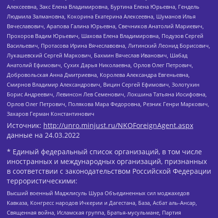
Алексеевна, Закс Елена Владимировна, Буртина Елена Юрьевна, Гендель
Людмила Залмановна, Кокорина Екатерина Алексеевна, Шуманов Илья
Вячеславович, Арапова Галина Юрьевна, Свечников Анатолий Мариевич,
Прохоров Вадим Юрьевич, Шахова Елена Владимировна, Подузов Сергей
Васильевич, Протасова Ирина Вячеславовна, Литинский Леонид Борисович,
Лукашевский Сергей Маркович, Бахмин Вячеслав Иванович, Шабад
Анатолий Ефимович, Сухих Дарья Николаевна, Орлов Олег Петрович,
Добровольская Анна Дмитриевна, Королева Александра Евгеньевна,
Смирнов Владимир Александрович, Вицин Сергей Ефимович, Золотухин
Борис Андреевич, Левинсон Лев Семенович, Локшина Татьяна Иосифовна,
Орлов Олег Петрович, Полякова Мара Федоровна, Резник Генри Маркович,
Захаров Герман Константинович
Источник:
http://unro.minjust.ru/NKOForeignAgent.aspx
данные на
24.03.2022
* Единый федеральный список организаций, в том числе
иностранных и международных организаций, признанных
в соответствии с законодательством Российской Федерации
террористическими:
Высший военный Маджлисуль Шура Объединенных сил моджахедов
Кавказа, Конгресс народов Ичкерии и Дагестана, База, Асбат аль-Ансар,
Священная война, Исламская группа, Братья-мусульмане, Партия