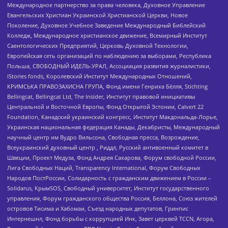
Международное партнерство за права человека, Духовное Управление
Евангельских Христиан Украинской Христианской Церкви, Новое
Поколение, Духовное Учебное Заведение Международный Библейский
Колледж, Международное христианское движение, Всемирный Институт
Саентологических Предприятий, Церковь Духовной Технологии,
Европейская сеть организаций по наблюдению за выборами, Республика
Польша, СВОБОДНЫЙ ИДЕЛЬ-УРАЛ, Ассоциация развития журналистики,
IStories fonds, Королевский Институт Международных Отношений,
КРИМСЬКА ПРАВОЗАХИСНА ГРУПА, Фонд имени Генриха Бёлля, Stichting
Bellingcat, Bellingcat Ltd, The Insider, Институт правовой инициативы
Центральной и Восточной Европы, Фонд Открытой Эстонии, Calvert 22
Foundation, Канадский украинский конгресс, Институт Макдональда-Лорье,
Украинская национальная федерация Канады, Декабристы, Международный
научный центр им Вудро Вильсона, Свободная пресса, Возрождение,
Всеукраинский духовный центр , Риддл, Русский антивоенный комитет в
Швеции, Проект Медуза, Фонд Андрея Сахарова, Форум свободной России,
Лига Свободных Наций, Transparеncy International, Форум Свободных
Народов ПостРоссии, Солидарность с гражданским движением в России –
Solidarus, КрымSOS, Свободный университет, Институт государственного
управления, Форум гражданского общества Россия, Беллона, Союз жителей
островов Тисима и Хабомаи, Съезд народных депутатов, Гринпис
Интернешнл, Фонд борьбы с коррупцией Инк, Завет церквей TCCN, Агора,