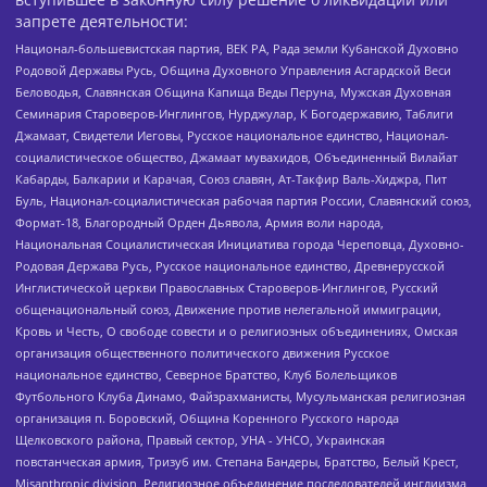
запрете деятельности:
Национал-большевистская партия, ВЕК РА, Рада земли Кубанской Духовно
Родовой Державы Русь, Община Духовного Управления Асгардской Веси
Беловодья, Славянская Община Капища Веды Перуна, Мужская Духовная
Семинария Староверов-Инглингов, Нурджулар, К Богодержавию, Таблиги
Джамаат, Свидетели Иеговы, Русское национальное единство, Национал-
социалистическое общество, Джамаат мувахидов, Объединенный Вилайат
Кабарды, Балкарии и Карачая, Союз славян, Ат-Такфир Валь-Хиджра, Пит
Буль, Национал-социалистическая рабочая партия России, Славянский союз,
Формат-18, Благородный Орден Дьявола, Армия воли народа,
Национальная Социалистическая Инициатива города Череповца, Духовно-
Родовая Держава Русь, Русское национальное единство, Древнерусской
Инглистической церкви Православных Староверов-Инглингов, Русский
общенациональный союз, Движение против нелегальной иммиграции,
Кровь и Честь, О свободе совести и о религиозных объединениях, Омская
организация общественного политического движения Русское
национальное единство, Северное Братство, Клуб Болельщиков
Футбольного Клуба Динамо, Файзрахманисты, Мусульманская религиозная
организация п. Боровский, Община Коренного Русского народа
Щелковского района, Правый сектор, УНА - УНСО, Украинская
повстанческая армия, Тризуб им. Степана Бандеры, Братство, Белый Крест,
Misanthropic division, Религиозное объединение последователей инглиизма,