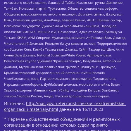
исламского освобождения, Лашкар-И-Тайба, Исламская группа, Движение
Талибан, Исламская партия Туркестана, Общество социальных реформ,
Общество возрождения исламского наследия, Дом двух святых, Джунд аш-
Шам, Исламский джихад, Аль-Каида, Имарат Кавказ, АБТО, Правый сектор,
Исламское государство, Джабха аль-Нусра ли-Ахль аш-Шам, Народное
ополчение имени К. Минина и Д. Пожарского, Аджр от Аллаха Субхану уа
Тагьаля SHAM, АУМ Синрике, Муджахеды джамаата Ат-Тавхида Валь-Джихад,
Чистопольский Джамаат, Рохнамо ба суи давлати исломи, Террористическое
сообщество Сеть, Катиба Таухид валь-Джихад, Хайят Тахрир аш-Шам, Ахлю
Сунна Валь Джамаа, National Socialism/White Power, Артподготовка,
Религиозная группа “Джамаат “Красный пахарь”, Колумбайн, Хатлонский
джамаат, Мусульманская религиозная группа п. Кушкуль г. Оренбург,
Крымско-татарский добровольческий батальон имени Номана
Челебиджихана, Азов, Партия исламского возрождения Таджикистана,
Народная самооборона, Дуббайский джамаат, московская ячейка, Батал-
Хаджи Белхороев, Маньяки Культ Убийц, Молодёжь Которая Улыбается,
Легион Свобода России, Айдар, Русский добровольческий корпус
Источник:
http://nac.gov.ru/terroristicheskie-i-ekstremistskie-
organizacii-i-materialy.html
данные на
16.11.2023
* Перечень общественных объединений и религиозных
организаций в отношении которых судом принято
вступившее в законную силу решение о ликвидации или