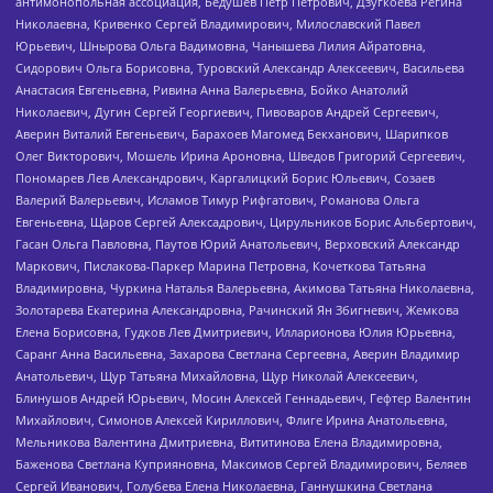
антимонопольная ассоциация, Бедушев Петр Петрович, Дзугкоева Регина
Николаевна, Кривенко Сергей Владимирович, Милославский Павел
Юрьевич, Шнырова Ольга Вадимовна, Чанышева Лилия Айратовна,
Сидорович Ольга Борисовна, Туровский Александр Алексеевич, Васильева
Анастасия Евгеньевна, Ривина Анна Валерьевна, Бойко Анатолий
Николаевич, Дугин Сергей Георгиевич, Пивоваров Андрей Сергеевич,
Аверин Виталий Евгеньевич, Барахоев Магомед Бекханович, Шарипков
Олег Викторович, Мошель Ирина Ароновна, Шведов Григорий Сергеевич,
Пономарев Лев Александрович, Каргалицкий Борис Юльевич, Созаев
Валерий Валерьевич, Исламов Тимур Рифгатович, Романова Ольга
Евгеньевна, Щаров Сергей Алексадрович, Цирульников Борис Альбертович,
Гасан Ольга Павловна, Паутов Юрий Анатольевич, Верховский Александр
Маркович, Пислакова-Паркер Марина Петровна, Кочеткова Татьяна
Владимировна, Чуркина Наталья Валерьевна, Акимова Татьяна Николаевна,
Золотарева Екатерина Александровна, Рачинский Ян Збигневич, Жемкова
Елена Борисовна, Гудков Лев Дмитриевич, Илларионова Юлия Юрьевна,
Саранг Анна Васильевна, Захарова Светлана Сергеевна, Аверин Владимир
Анатольевич, Щур Татьяна Михайловна, Щур Николай Алексеевич,
Блинушов Андрей Юрьевич, Мосин Алексей Геннадьевич, Гефтер Валентин
Михайлович, Симонов Алексей Кириллович, Флиге Ирина Анатольевна,
Мельникова Валентина Дмитриевна, Вититинова Елена Владимировна,
Баженова Светлана Куприяновна, Максимов Сергей Владимирович, Беляев
Сергей Иванович, Голубева Елена Николаевна, Ганнушкина Светлана