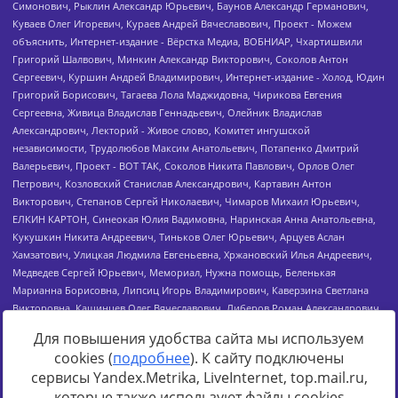
Для повышения удобства сайта мы используем
cookies (
подробнее
). К сайту подключены
сервисы Yandex.Metrika, LiveInternet, top.mail.ru,
Источник:
https://minjust.gov.ru/uploaded/files/reestr-
которые также используют файлы cookies