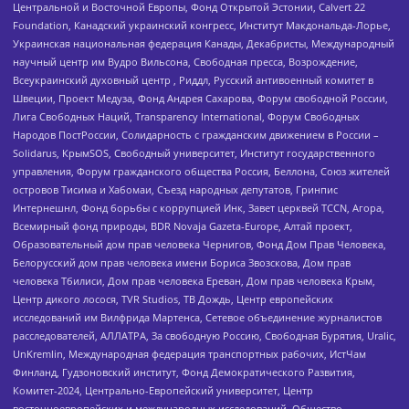
Центральной и Восточной Европы, Фонд Открытой Эстонии, Calvert 22
Foundation, Канадский украинский конгресс, Институт Макдональда-Лорье,
Украинская национальная федерация Канады, Декабристы, Международный
научный центр им Вудро Вильсона, Свободная пресса, Возрождение,
Всеукраинский духовный центр , Риддл, Русский антивоенный комитет в
Швеции, Проект Медуза, Фонд Андрея Сахарова, Форум свободной России,
Лига Свободных Наций, Transparеncy International, Форум Свободных
Народов ПостРоссии, Солидарность с гражданским движением в России –
Solidarus, КрымSOS, Свободный университет, Институт государственного
управления, Форум гражданского общества Россия, Беллона, Союз жителей
островов Тисима и Хабомаи, Съезд народных депутатов, Гринпис
Интернешнл, Фонд борьбы с коррупцией Инк, Завет церквей TCCN, Агора,
Всемирный фонд природы, BDR Novaja Gazeta-Europe, Алтай проект,
Образовательный дом прав человека Чернигов, Фонд Дом Прав Человека,
Белорусский дом прав человека имени Бориса Звозскова, Дом прав
человека Тбилиси, Дом прав человека Ереван, Дом прав человека Крым,
Центр дикого лосося, TVR Studios, ТВ Дождь, Центр европейских
исследований им Вилфрида Мартенса, Сетевое объединение журналистов
расследователей, АЛЛАТРА, За свободную Россию, Свободная Бурятия, Uralic,
UnKremlin, Международная федерация транспортных рабочих, ИстЧам
Финланд, Гудзоновский институт, Фонд Демократического Развития,
Комитет-2024, Центрально-Европейский университет, Центр
восточноевропейских и международных исследований, Общество