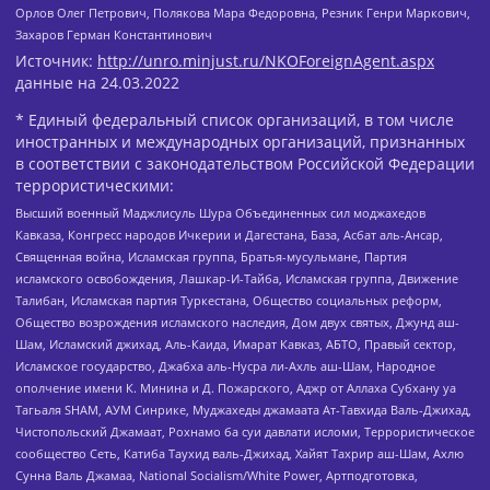
Орлов Олег Петрович, Полякова Мара Федоровна, Резник Генри Маркович,
Захаров Герман Константинович
Источник:
http://unro.minjust.ru/NKOForeignAgent.aspx
данные на
24.03.2022
* Единый федеральный список организаций, в том числе
иностранных и международных организаций, признанных
в соответствии с законодательством Российской Федерации
террористическими:
Высший военный Маджлисуль Шура Объединенных сил моджахедов
Кавказа, Конгресс народов Ичкерии и Дагестана, База, Асбат аль-Ансар,
Священная война, Исламская группа, Братья-мусульмане, Партия
исламского освобождения, Лашкар-И-Тайба, Исламская группа, Движение
Талибан, Исламская партия Туркестана, Общество социальных реформ,
Общество возрождения исламского наследия, Дом двух святых, Джунд аш-
Шам, Исламский джихад, Аль-Каида, Имарат Кавказ, АБТО, Правый сектор,
Исламское государство, Джабха аль-Нусра ли-Ахль аш-Шам, Народное
ополчение имени К. Минина и Д. Пожарского, Аджр от Аллаха Субхану уа
Тагьаля SHAM, АУМ Синрике, Муджахеды джамаата Ат-Тавхида Валь-Джихад,
Чистопольский Джамаат, Рохнамо ба суи давлати исломи, Террористическое
сообщество Сеть, Катиба Таухид валь-Джихад, Хайят Тахрир аш-Шам, Ахлю
Сунна Валь Джамаа, National Socialism/White Power, Артподготовка,