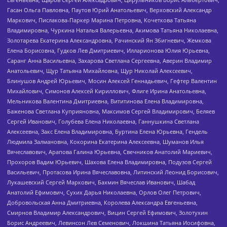
Гасан Ольга Павловна, Паутов Юрий Анатольевич, Верховский Александр
Маркович, Пислакова-Паркер Марина Петровна, Кочеткова Татьяна
Владимировна, Чуркина Наталья Валерьевна, Акимова Татьяна Николаевна,
Золотарева Екатерина Александровна, Рачинский Ян Збигневич, Жемкова
Елена Борисовна, Гудков Лев Дмитриевич, Илларионова Юлия Юрьевна,
Саранг Анна Васильевна, Захарова Светлана Сергеевна, Аверин Владимир
Анатольевич, Щур Татьяна Михайловна, Щур Николай Алексеевич,
Блинушов Андрей Юрьевич, Мосин Алексей Геннадьевич, Гефтер Валентин
Михайлович, Симонов Алексей Кириллович, Флиге Ирина Анатольевна,
Мельникова Валентина Дмитриевна, Вититинова Елена Владимировна,
Баженова Светлана Куприяновна, Максимов Сергей Владимирович, Беляев
Сергей Иванович, Голубева Елена Николаевна, Ганнушкина Светлана
Алексеевна, Закс Елена Владимировна, Буртина Елена Юрьевна, Гендель
Людмила Залмановна, Кокорина Екатерина Алексеевна, Шуманов Илья
Вячеславович, Арапова Галина Юрьевна, Свечников Анатолий Мариевич,
Прохоров Вадим Юрьевич, Шахова Елена Владимировна, Подузов Сергей
Васильевич, Протасова Ирина Вячеславовна, Литинский Леонид Борисович,
Лукашевский Сергей Маркович, Бахмин Вячеслав Иванович, Шабад
Анатолий Ефимович, Сухих Дарья Николаевна, Орлов Олег Петрович,
Добровольская Анна Дмитриевна, Королева Александра Евгеньевна,
Смирнов Владимир Александрович, Вицин Сергей Ефимович, Золотухин
Борис Андреевич, Левинсон Лев Семенович, Локшина Татьяна Иосифовна,