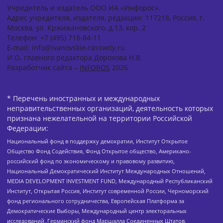
Учредитель и издатель ООО ИА «Инфорос».
Адрес учредителя, издателя, редакции: 117218, Россия, г.
Москва, ул. Кржижановского, д.13, кор. 2
Телефон: +7 (495) 718-84-11
E-mail: info@ivanovskie-rassvety.ru
И.О. главного редактора Дорохова Н.В.
Разработчик сайта –
INFOROS
2026
* Перечень иностранных и международных
неправительственных организаций, деятельность которых
признана нежелательной на территории Российской
Федерации:
Национальный фонд в поддержку демократии, Институт Открытое
Общество Фонд Содействия, Фонд Открытое общество, Американо-
российский фонд по экономическому и правовому развитию,
Национальный Демократический Институт Международных Отношений,
MEDIA DEVELOPMENT INVESTMENT FUND, Международный Республиканский
Институт, Открытая Россия, Институт современной России, Черноморский
фонд регионального сотрудничества, Европейская Платформа за
Демократические Выборы, Международный центр электоральных
исследований, Германский фонд Маршалла Соединенных Штатов,