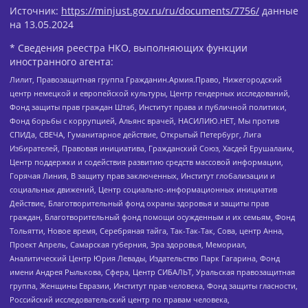
Источник:
https://minjust.gov.ru/ru/documents/7756/
данные
на
13.05.2024
* Сведения реестра НКО, выполняющих функции
иностранного агента:
Лилит, Правозащитная группа Гражданин.Армия.Право, Нижегородский
центр немецкой и европейской культуры, Центр гендерных исследований,
Фонд защиты прав граждан Штаб, Институт права и публичной политики,
Фонд борьбы с коррупцией, Альянс врачей, НАСИЛИЮ.НЕТ, Мы против
СПИДа, СВЕЧА, Гуманитарное действие, Открытый Петербург, Лига
Избирателей, Правовая инициатива, Гражданский Союз, Хасдей Ерушалаим,
Центр поддержки и содействия развитию средств массовой информации,
Горячая Линия, В защиту прав заключенных, Институт глобализации и
социальных движений, Центр социально-информационных инициатив
Действие, Благотворительный фонд охраны здоровья и защиты прав
граждан, Благотворительный фонд помощи осужденным и их семьям, Фонд
Тольятти, Новое время, Серебряная тайга, Так-Так-Так, Сова, центр Анна,
Проект Апрель, Самарская губерния, Эра здоровья, Мемориал,
Аналитический Центр Юрия Левады, Издательство Парк Гагарина, Фонд
имени Андрея Рылькова, Сфера, Центр СИБАЛЬТ, Уральская правозащитная
группа, Женщины Евразии, Институт прав человека, Фонд защиты гласности,
Российский исследовательский центр по правам человека,