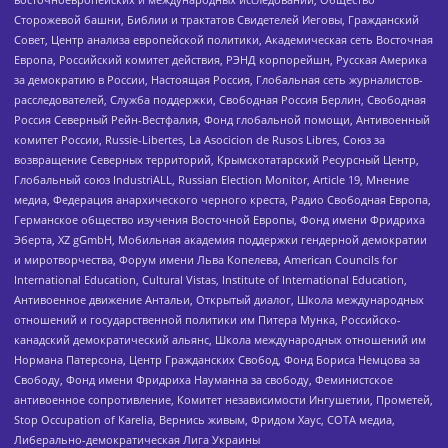
Сторожевой башни, Библии и трактатов Свидетелей Иеговы, Гражданский
Совет, Центр анализа европейской политики, Академическая сеть Восточная
Европа, Российский комитет действия, РЭНД корпорейшн, Русская Америка
за демократию в России, Настоящая Россия, Глобальная сеть журналистов-
расследователей, Служба поддержки, Свободная Россия Берлин, Свободная
Россия Северный Рейн-Вестфалия, Фонд глобальной помощи, Антивоенный
комитет России, Russie-Libertes, La Asocicion de Rusos Libres, Союз за
возвращение Северных территорий, Крымскотатарский Ресурсный Центр,
Глобальный союз IndustriALL, Russian Election Monitor, Article 19, Мнение
медиа, Федерация анархического черного креста, Радио Свободная Европа,
Германское общество изучения Восточной Европы, Фонд имени Фридриха
Эберта, XZ gGmbH, Мобильная академия поддержки гендерной демократии
и миротворчества, Форум имени Льва Копелева, American Councils for
International Education, Cultural Vistas, Institute of International Education,
Антивоенное движение Антальи, Открытый диалог, Школа международных
отношений и государственной политики им Питера Мунка, Российско-
канадский демократический альянс, Школа международных отношений им
Нормана Патерсона, Центр Гражданских Свобод, Фонд Бориса Немцова за
Свободу, Фонд имени Фридриха Науманна за свободу, Феминистское
антивоенное сопротивление, Комитет независимости Ингушетии, Прометей,
Stop Occupation of Karelia, Вернись живым, Фридом Хаус, СОТА медиа,
Либерально-демократическая Лига Украины