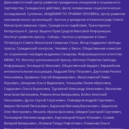
Дальневосточный центр развития гражданских инициатив и социального
партнерства, Гражданское действие, Центр независимых социологических
исследований, Сутяжник, АКАДЕМИЯ ПО ПРАВАМ ЧЕЛОВЕКА, Центр развития
некоммерческих организаций, Частное учреждение в Калининграде Совета
Министров северных стран, Гражданское содействие, Трансперенси
Интернешнл-Р, Центр Защиты Прав Средств Массовой Информации,
Институт развития прессы - Сибирь, Частное учреждение в Санкт-
Петербурге Совета Министров Северных Стран, Фонд поддержки свободы
прессы, Гражданский контроль, Человек и Закон, Общественная комиссия
по сохранению наследия академика Сахарова, Информационное агентство
МЕМО. РУ, Институт региональной прессы, Институт Развития Свободы
Информации, Экозащита!-Женсовет, Общественный вердикт, Евразийская
антимонопольная ассоциация, Бедушев Петр Петрович, Дзугкоева Регина
Николаевна, Кривенко Сергей Владимирович, Милославский Павел
Юрьевич, Шнырова Ольга Вадимовна, Чанышева Лилия Айратовна,
Сидорович Ольга Борисовна, Туровский Александр Алексеевич, Васильева
Анастасия Евгеньевна, Ривина Анна Валерьевна, Бойко Анатолий
Николаевич, Дугин Сергей Георгиевич, Пивоваров Андрей Сергеевич,
Аверин Виталий Евгеньевич, Барахоев Магомед Бекханович, Шарипков
Олег Викторович, Мошель Ирина Ароновна, Шведов Григорий Сергеевич,
Пономарев Лев Александрович, Каргалицкий Борис Юльевич, Созаев
Валерий Валерьевич, Исламов Тимур Рифгатович, Романова Ольга
Евгеньевна, Щаров Сергей Алексадрович, Цирульников Борис Альбертович,