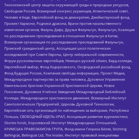
Тихоокеанский центр защиты окружающей среды и природных ресурсов,
Свободная Россия, Всемирный конгресс украинцев, Атлантический совет,
Человек в беде, Европейский фонд за демократию, Джеймстаунский фонд,
Прожект Хармони, Родники дракона, Врачи против насильственного
извлечения органов, Фалунь Дафа, Друзья Фалуньгун, Фалуньгун, Коалиция
по расследованию преследования в отношении Фалуньгун в Китае,
Всемирная организация по расследованию преследований Фалуньгун,
Пражский гражданский центр, Ассоциация школ политических
исследований при Совете Европы, Центр либеральной современности,
Форум русскоязычных европейцев, Немецко-русский обмен, Бард колледж,
Европейский выбор, Фонд Ходорковского, Оксфордский российский фонд,
Фонд Будущее России, Компания свободы информации, Проект Медиа,
Международное партнерство за права человека, Духовное Управление
Евангельских Христиан Украинской Христианской Церкви, Новое
Поколение, Духовное Учебное Заведение Международный Библейский
Колледж, Международное христианское движение, Всемирный Институт
Саентологических Предприятий, Церковь Духовной Технологии,
Европейская сеть организаций по наблюдению за выборами, Республика
Польша, СВОБОДНЫЙ ИДЕЛЬ-УРАЛ, Ассоциация развития журналистики,
IStories fonds, Королевский Институт Международных Отношений,
КРИМСЬКА ПРАВОЗАХИСНА ГРУПА, Фонд имени Генриха Бёлля, Stichting
Bellingcat, Bellingcat Ltd, The Insider, Институт правовой инициативы