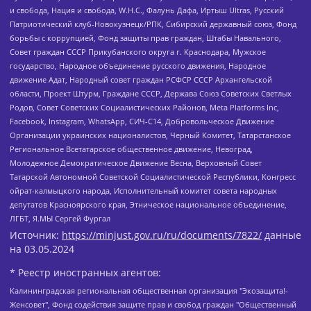
и свобода, Нация и свобода, W.H.С., Фалунь Дафа, Иртыш Ultras, Русский
Патриотический клуб-Новокузнецк/РПК, Сибирский державный союз, Фонд
борьбы с коррупцией, Фонд защиты прав граждан, Штабы Навального,
Совет граждан СССР Прикубанского округа г. Краснодара, Мужское
государство, Народное объединение русского движения, Народное
движение Адат, Народный совет граждан РСФСР СССР Архангельской
области, Проект Штурм, Граждане СССР, Держава Союз Советских Светлых
Родов, Совет Советских Социалистических Районов, Meta Platforms Inc,
Facebook, Instagram, WhatsApp, СИЧ-С14, Добровольческое Движение
Организации украинских националистов, Черный Комитет, Татарстанское
Региональное Всетатарское общественное движение, Невоград,
Молодежное Демократическое Движение Весна, Верховный Совет
Татарской Автономной Советской Социалистической Республики, Конгресс
ойрат-калмыцкого народа, Исполнительный комитет совета народных
депутатов Красноярского края, Этническое национальное объединение,
ЛГБТ, Я.МЫ Сергей Фургал
Источник:
https://minjust.gov.ru/ru/documents/7822/
данные
на
03.05.2024
* Реестр иностранных агентов:
Калининградская региональная общественная организация "Экозащита!-Женсовет", Фонд содействия защите прав и свобод граждан "Общественный вердикт", Фонд "Институт Развития Свободы Информации", Частное учреждение "Информационное агентство МЕМО. РУ", Региональная общественная организация "Общественная комиссия по сохранению наследия академика Сахарова", Фонд поддержки свободы прессы, Санкт-Петербургская общественная правозащитная организация "Гражданский контроль", Межрегиональная общественная организация "Информационно-просветительский центр "Мемориал", Региональный Фонд "Центр Защиты Прав Средств Массовой Информации", с 05.12.2023 Фонд "Центр Защиты Прав Средств массовой информации", Региональная общественная благотворительная организация помощи беженцам и мигрантам "Гражданское содействие", Негосударственное образовательное учреждение дополнительного профессионального образования (повышение квалификации) специалистов "АКАДЕМИЯ ПО ПРАВАМ ЧЕЛОВЕКА", Свердловская региональная общественная организация "Сутяжник", Автономная некоммерческая организация "Центр независимых социологических исследований", Союз общественных объединений "Российский исследовательский центр по правам человека", Региональное общественное учреждение научно-информационный центр "МЕМОРИАЛ", Некоммерческая организация "Фонд защиты гласности", Автономная некоммерческая организация "Институт прав человека", Городская общественная организация "Екатеринбургское общество "МЕМОРИАЛ", Городская общественная организация "Рязанское историко-просветительское и правозащитное общество "Мемориал" (Рязанский Мемориал), Челябинский региональный орган общественной самодеятельности – женское общественное объединение "Женщины Евразии", Челябинский региональный орган общественной самодеятельности "Уральская правозащитная группа", Фонд содействия защите здоровья и социальной справедливости имени Андрея Рылькова, Автономная Некоммерческая Организация "Аналитический Центр Юрия Левады", Автономная некоммерческая организация социальной поддержки населения "Проект Апрель", Региональная общественная организация помощи женщинам и детям, находящимся в кризисной ситуации "Информационно-методический центр "Анна", Фонд содействия развитию массовых коммуникаций и правовому просвещению "Так-так-Так", Фонд содействия устойчивому развитию "Серебряная тайга", Свердловский региональный общественный фонд социальных проектов "Новое время", "Idel.Реалии", Кавказ.Реалии, Крым.Реалии, Телеканал Настоящее Время, Татаро-башкирская служба Радио Свобода (Azatliq Radiosi), Радио Свободная Европа/Радио Свобода (PCE/PC), "Сибирь.Реалии", "Фактограф", Благотворительный фонд помощи осужденным и их семьям, Автономная некоммерческая организация "Институт глобализации и социальных движений", Фонд "В защиту прав заключенных", Частное учреждение "Центр поддержки и содействия развитию средств массовой информации", Пензенский региональный общественный благотворительный фонд "Гражданский союз", "Север.Реалии", Некоммерческая организация Фонд "Правовая инициатива", Общество с ограниченной ответственностью "Радио Свободная Европа/Радио Свобода", Чешское информационное агентство "MEDIUM-ORIENT", Красноярская региональная общественная организация "Мы против СПИДа", Камалягин Денис Николаевич, Маркелов Сергей Евгеньевич, Пономарев Лев Александрович, Савицкая Людмила Алексеевна, Автономная некоммерческая организация "Центр по работе с проблемой насилия "НАСИЛИЮ.НЕТ", Межрегиональный профессиональный союз работников здравоохранения "Альянс врачей", Юридическое лицо, зарегистрированное в Латвийской Республике, SIA "Medusa Project" (регистрационный номер 40103797863, дата регистрации 10.06.2014), Некоммерческая организация "Фонд по борьбе с коррупцией", Автономная некоммерческая организация "Институт права и публичной политики", Баданин Роман Сергеевич, Гликин Максим Александрович, Железнова Мария Михайловна, Лукьянова Юлия Сергеевна, Маетная Елизавета Витальевна, Маняхин Петр Борисович, Чуракова Ольга Владимировна, Ярош Юлия Петровна, Юридическое лицо "The Insider SIA", зарегистрированное в Риге, Латвийская Республика (дата регистрации 26.06.2015), являющееся администратором доменного имени интернет-издания "The Insider SIA", https://theins.ru, Постернак Алексей Евгеньевич, Рубин Михаил Аркадьевич, Анин Роман Александрович, Юридическое лицо Istories fonds, зарегистрированное в Латвийской Республике (регистрационный номер 50008295751, дата регистрации 24.02.2020), Великовский Дмитрий Александрович, Долинина Ирина Николаевна, Мароховская Алеся Алексеевна, Шлейнов Роман Юрьевич, Шмагун Олеся Валентиновна, Общество с ограниченной ответственностью "Альтаир 2021", Общество с ограниченной ответственностью "Вега 2021", Общество с ограниченной ответственностью "Главный редактор 2021", Общество с ограниченной ответственностью "Ромашки монолит", Важенков Артем Валерьевич, Ивановская областная общественная организация "Центр гендерных исследований", Гурман Юрий Альбертович, Медиапроект "ОВД-Инфо", Егоров Владимир Владимирович, Жилинский Владимир Александрович, Общество с ограниченной ответственностью "ЗП", Иванова София Юрьевна, Карезина Инна Павловна, Кильтау Екатерина Викторовна, Петров Алексей Викторович, Пискунов Сергей Евгеньевич, Смирнов Сергей Сергеевич, Тихонов Михаил Сергеевич, Общество с ограниченной ответственностью "ЖУРНАЛИСТ-ИНОСТРАННЫЙ АГЕНТ", Арапова Галина Юрьевна, Вольтская Татьяна Анатольевна, Американская компания "Mason G.E.S. Anonymous Foundation" (США), являющаяся владельцем интернет-издания https://mnews.world/, Компания "Stichting Bellingcat", зарегистрированная в Нидерландах (дата регистрации 11.07.2018), Захаров Андрей Вячеславович, Клепиковская Екатерина Дмитриевна, Общество с ограниченной ответственностью "МЕМО", Перл Роман Александрович, Симонов Евгений Алексеевич, Соловьева Елена Анатольевна, Сотников Даниил Владимирович, Сурначева Елизавета Дмитриевна, Автономная некоммерческая организация по защите прав человека и информированию населения "Якутия – Наше Мнение", Общество с ограниченной ответственностью "Москоу диджитал медиа", с 26.01.2023 Общество с ограниченной ответственностью "Чайка Белые сады", Ветошкина Валерия Валерьевна, Заговора Максим Александрович, Межрегиональное общественное движение "Российская ЛГБТ - сеть", Оленичев Максим Владимирович, Павлов Иван Юрьевич, Скворцова Елена Сергеевна, Общество с ограниченной ответственностью "Как бы инагент", Кочетков Игорь Викторович, Общество с ограниченной ответственностью "Честные выборы", Еланчик Олег Александрович, Общество с ограниченной ответственностью "Нобелевский призыв", Гималова Регина Эмилевна, Григорьев Андрей Валерьевич, Григорьева Алина Александровна, Ассоциация по содействию защите прав призывников, альтернативнослужащих и военнослужащих "Правозащитная группа "Гражданин.Армия.Право", Хисамова Регина Фаритовна, Автономная некоммерческая организация по реализации социально-правовых программ "Лилит", Дальневосточное общественное движение "Маяк", Санкт-Петербургская ЛГБТ-инициативная группа "Выход", Инициативная группа ЛГБТ+ "Реверс", Алексеев Андрей Викторович, Бекбулатова Таисия Львовна, Беляев Иван Михайлович, Владыкина Елена Сергеевна, Гельман Марат Александрович, Никульшина Вероника Юрьевна, Толоконникова Надежда Андреевна, Шендерович Виктор Анатольевич, Общество с ограниченной ответственностью "Данное сообщение", Общество с ограниченной ответственностью Издательский дом "Новая глава", Айнбиндер Александра Александровна, Московский комьюнити-центр для ЛГБТ+инициатив, Благотворительный фонд развития филантропии, Deutsche Welle (Германия, Kurt-Schumacher-Strasse 3, 53113 Bonn), Борзунова Мария Михайловна, Воробьев Виктор Викторович, Голубева Анна Львовна, Константинова Алла Михайловна, Малкова Ирина Владимировна, Мурадов Мурад Абдулгалимович, Осетинская Елизавета Николаевна, Понасенков Евгений Николаевич, Ганапольский Матвей Юрьевич, Киселев Евгений Алексеевич, Борухович Ирина Григорьевна, Дремин Иван Тимофеевич, Дубровский Дмитрий Викторович, Красноярская региональная общественная организация поддержки и развития альтернативных образовательных технологий и межкультурных коммуникаций "ИНТЕРРА", Маяковская Екатерина Алексеевна, Фейгин Марк Захарович, Филимонов Андрей Викторович, Дзугкоева Регина Николаевна, Доброхотов Роман Александрович, Дудь Юрий Александрович, Елкин Сергей Владимирович, Кругликов Кирилл Игоревич, Сабунаева Мария Леонидовна, Семенов Алексей Владимирович, Шаинян Карен Багратович, Шульман Екатерина Михайловна, Асафьев Артур Валерьевич, Вахштайн Виктор Семенович, Венедиктов Алексей Алексеевич, Лушникова Екатерина Евгеньевна, Волков Леонид Михайлович, Невзоров Александр Глебович, Пархоменко Сергей Борисович, Сироткин Ярослав Николаевич, Кара-Мурза Владимир Владимирович, Баранова Наталья Владимировна, Гозман Леонид Яковлевич, Кагарлицкий Борис Юльевич, Климарев Михаил Валерьевич, Милов Владимир Станиславович, Автономная некоммерческая организация Краснодарский центр современного искусства "Типография", Моргенштерн Алишер Тагирович, Соболь Любовь Эдуардовна, Общество с ограниченной ответственностью "ЛИЗА НОРМ", Каспаров Гарри Кимович, Ходорковский Михаил Борисович, Общество с ограниченной ответственностью "Апрельские тезисы", Данилович Ирина Брониславовна, Кашин Олег Владимирович, Петров Николай Владимирович, Пивоваров Алексей Владимирович, Соколов Михаил Владимирович, Цветкова Юлия Владимировна, Чичваркин Евгений Александрович, Комитет против пыток/Команда против пыток, Общество с ограниченной ответственностью "Первый научный", Общество с ограниченной ответственностью "Вертолет и ко", Белоцерковская Вероника Борисовна, Кац Максим Евгеньевич, Лазарева Татьяна Юрьевна, Шаведдинов Руслан Табризович, Яшин Илья Валерьевич, Общество с ограниченной ответственностью "Иноагент ААВ", Алешковский Дмитрий Петрович, Альбац Евгения Марковна, Быков Дмитрий Львович, Галямина Юлия Евгеньевна, Лойко Сергей Леонидович, Мартынов Кирилл Константинович, Медведев Сергей Александрович, Крашенинников Федор Геннадиевич, Гордеева Катерина Вл