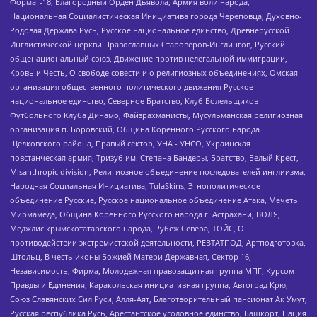
Формат-18, Благородный Орден Дьявола, Армия воли народа,
Национальная Социалистическая Инициатива города Череповца, Духовно-
Родовая Держава Русь, Русское национальное единство, Древнерусской
Инглистической церкви Православных Староверов-Инглингов, Русский
общенациональный союз, Движение против нелегальной иммиграции,
Кровь и Честь, О свободе совести и о религиозных объединениях, Омская
организация общественного политического движения Русское
национальное единство, Северное Братство, Клуб Болельщиков
Футбольного Клуба Динамо, Файзрахманисты, Мусульманская религиозная
организация п. Боровский, Община Коренного Русского народа
Щелковского района, Правый сектор, УНА - УНСО, Украинская
повстанческая армия, Тризуб им. Степана Бандеры, Братство, Белый Крест,
Misanthropic division, Религиозное объединение последователей инглиизма,
Народная Социальная Инициатива, TulaSkins, Этнополитическое
объединение Русские, Русское национальное объединение Атака, Мечеть
Мирмамеда, Община Коренного Русского народа г. Астрахани, ВОЛЯ,
Меджлис крымскотатарского народа, Рубеж Севера, ТОЙС, О
противодействии экстремистской деятельности, РЕВТАТПОД, Артподготовка,
Штольц, В честь иконы Божией Матери Державная, Сектор 16,
Независимость, Фирма, Молодежная правозащитная группа МПГ, Курсом
Правды и Единения, Каракольская инициативная группа, Автоград Крю,
Союз Славянских Сил Руси, Алля-Аят, Благотворительный пансионат Ак Умут,
Русская республика Русь, Арестантское уголовное единство, Башкорт, Нация