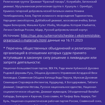
Религиозная группа “Джамаат “Красный пахарь”, Колумбайн, Хатлонский
джамаат, Мусульманская религиозная группа п. Кушкуль г. Оренбург,
Крымско-татарский добровольческий батальон имени Номана
Челебиджихана, Азов, Партия исламского возрождения Таджикистана,
Народная самооборона, Дуббайский джамаат, московская ячейка, Батал-
Хаджи Белхороев, Маньяки Культ Убийц, Молодёжь Которая Улыбается,
Легион Свобода России, Айдар, Русский добровольческий корпус
Источник:
http://nac.gov.ru/terroristicheskie-i-ekstremistskie-
organizacii-i-materialy.html
данные на
16.11.2023
* Перечень общественных объединений и религиозных
организаций в отношении которых судом принято
вступившее в законную силу решение о ликвидации или
запрете деятельности:
Национал-большевистская партия, ВЕК РА, Рада земли Кубанской Духовно
Родовой Державы Русь, Община Духовного Управления Асгардской Веси
Беловодья, Славянская Община Капища Веды Перуна, Мужская Духовная
Семинария Староверов-Инглингов, Нурджулар, К Богодержавию, Таблиги
Джамаат, Свидетели Иеговы, Русское национальное единство, Национал-
социалистическое общество, Джамаат мувахидов, Объединенный Вилайат
Кабарды, Балкарии и Карачая, Союз славян, Ат-Такфир Валь-Хиджра, Пит
Буль, Национал-социалистическая рабочая партия России, Славянский союз,