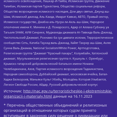
исламского освобождения, Лашкар-И-Тайба, Исламская группа, Движение
Талибан, Исламская партия Туркестана, Общество социальных реформ,
Общество возрождения исламского наследия, Дом двух святых, Джунд аш-
Шам, Исламский джихад, Аль-Каида, Имарат Кавказ, АБТО, Правый сектор,
Исламское государство, Джабха аль-Нусра ли-Ахль аш-Шам, Народное
ополчение имени К. Минина и Д. Пожарского, Аджр от Аллаха Субхану уа
Тагьаля SHAM, АУМ Синрике, Муджахеды джамаата Ат-Тавхида Валь-Джихад,
Чистопольский Джамаат, Рохнамо ба суи давлати исломи, Террористическое
сообщество Сеть, Катиба Таухид валь-Джихад, Хайят Тахрир аш-Шам, Ахлю
Сунна Валь Джамаа, National Socialism/White Power, Артподготовка,
Религиозная группа “Джамаат “Красный пахарь”, Колумбайн, Хатлонский
джамаат, Мусульманская религиозная группа п. Кушкуль г. Оренбург,
Крымско-татарский добровольческий батальон имени Номана
Челебиджихана, Азов, Партия исламского возрождения Таджикистана,
Народная самооборона, Дуббайский джамаат, московская ячейка, Батал-
Хаджи Белхороев, Маньяки Культ Убийц, Молодёжь Которая Улыбается,
Легион Свобода России, Айдар, Русский добровольческий корпус
Источник:
http://nac.gov.ru/terroristicheskie-i-ekstremistskie-
organizacii-i-materialy.html
данные на
16.11.2023
* Перечень общественных объединений и религиозных
организаций в отношении которых судом принято
вступившее в законную силу решение о ликвидации или