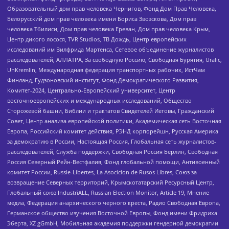
Образовательный дом прав человека Чернигов, Фонд Дом Прав Человека,
Белорусский дом прав человека имени Бориса Звозскова, Дом прав
человека Тбилиси, Дом прав человека Ереван, Дом прав человека Крым,
Центр дикого лосося, TVR Studios, ТВ Дождь, Центр европейских
исследований им Вилфрида Мартенса, Сетевое объединение журналистов
расследователей, АЛЛАТРА, За свободную Россию, Свободная Бурятия, Uralic,
UnKremlin, Международная федерация транспортных рабочих, ИстЧам
Финланд, Гудзоновский институт, Фонд Демократического Развития,
Комитет-2024, Центрально-Европейский университет, Центр
восточноевропейских и международных исследований, Общество
Сторожевой башни, Библии и трактатов Свидетелей Иеговы, Гражданский
Совет, Центр анализа европейской политики, Академическая сеть Восточная
Европа, Российский комитет действия, РЭНД корпорейшн, Русская Америка
за демократию в России, Настоящая Россия, Глобальная сеть журналистов-
расследователей, Служба поддержки, Свободная Россия Берлин, Свободная
Россия Северный Рейн-Вестфалия, Фонд глобальной помощи, Антивоенный
комитет России, Russie-Libertes, La Asocicion de Rusos Libres, Союз за
возвращение Северных территорий, Крымскотатарский Ресурсный Центр,
Глобальный союз IndustriALL, Russian Election Monitor, Article 19, Мнение
медиа, Федерация анархического черного креста, Радио Свободная Европа,
Германское общество изучения Восточной Европы, Фонд имени Фридриха
Эберта, XZ gGmbH, Мобильная академия поддержки гендерной демократии