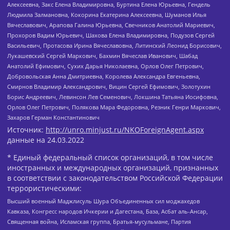
Алексеевна, Закс Елена Владимировна, Буртина Елена Юрьевна, Гендель
Людмила Залмановна, Кокорина Екатерина Алексеевна, Шуманов Илья
Вячеславович, Арапова Галина Юрьевна, Свечников Анатолий Мариевич,
Прохоров Вадим Юрьевич, Шахова Елена Владимировна, Подузов Сергей
Васильевич, Протасова Ирина Вячеславовна, Литинский Леонид Борисович,
Лукашевский Сергей Маркович, Бахмин Вячеслав Иванович, Шабад
Анатолий Ефимович, Сухих Дарья Николаевна, Орлов Олег Петрович,
Добровольская Анна Дмитриевна, Королева Александра Евгеньевна,
Смирнов Владимир Александрович, Вицин Сергей Ефимович, Золотухин
Борис Андреевич, Левинсон Лев Семенович, Локшина Татьяна Иосифовна,
Орлов Олег Петрович, Полякова Мара Федоровна, Резник Генри Маркович,
Захаров Герман Константинович
Источник:
http://unro.minjust.ru/NKOForeignAgent.aspx
данные на
24.03.2022
* Единый федеральный список организаций, в том числе
иностранных и международных организаций, признанных
в соответствии с законодательством Российской Федерации
террористическими:
Высший военный Маджлисуль Шура Объединенных сил моджахедов
Кавказа, Конгресс народов Ичкерии и Дагестана, База, Асбат аль-Ансар,
Священная война, Исламская группа, Братья-мусульмане, Партия