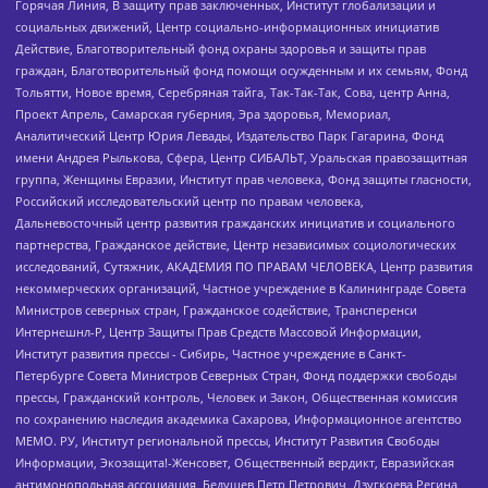
Горячая Линия, В защиту прав заключенных, Институт глобализации и
социальных движений, Центр социально-информационных инициатив
Действие, Благотворительный фонд охраны здоровья и защиты прав
граждан, Благотворительный фонд помощи осужденным и их семьям, Фонд
Тольятти, Новое время, Серебряная тайга, Так-Так-Так, Сова, центр Анна,
Проект Апрель, Самарская губерния, Эра здоровья, Мемориал,
Аналитический Центр Юрия Левады, Издательство Парк Гагарина, Фонд
имени Андрея Рылькова, Сфера, Центр СИБАЛЬТ, Уральская правозащитная
группа, Женщины Евразии, Институт прав человека, Фонд защиты гласности,
Российский исследовательский центр по правам человека,
Дальневосточный центр развития гражданских инициатив и социального
партнерства, Гражданское действие, Центр независимых социологических
исследований, Сутяжник, АКАДЕМИЯ ПО ПРАВАМ ЧЕЛОВЕКА, Центр развития
некоммерческих организаций, Частное учреждение в Калининграде Совета
Министров северных стран, Гражданское содействие, Трансперенси
Интернешнл-Р, Центр Защиты Прав Средств Массовой Информации,
Институт развития прессы - Сибирь, Частное учреждение в Санкт-
Петербурге Совета Министров Северных Стран, Фонд поддержки свободы
прессы, Гражданский контроль, Человек и Закон, Общественная комиссия
по сохранению наследия академика Сахарова, Информационное агентство
МЕМО. РУ, Институт региональной прессы, Институт Развития Свободы
Информации, Экозащита!-Женсовет, Общественный вердикт, Евразийская
антимонопольная ассоциация, Бедушев Петр Петрович, Дзугкоева Регина