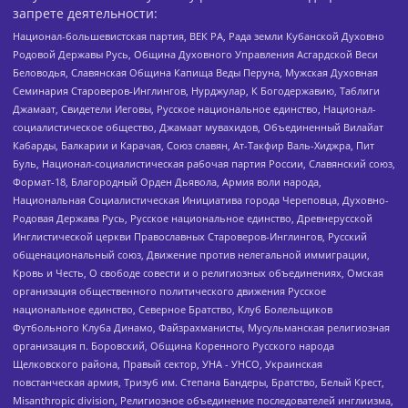
запрете деятельности:
Национал-большевистская партия, ВЕК РА, Рада земли Кубанской Духовно
Родовой Державы Русь, Община Духовного Управления Асгардской Веси
Беловодья, Славянская Община Капища Веды Перуна, Мужская Духовная
Семинария Староверов-Инглингов, Нурджулар, К Богодержавию, Таблиги
Джамаат, Свидетели Иеговы, Русское национальное единство, Национал-
социалистическое общество, Джамаат мувахидов, Объединенный Вилайат
Кабарды, Балкарии и Карачая, Союз славян, Ат-Такфир Валь-Хиджра, Пит
Буль, Национал-социалистическая рабочая партия России, Славянский союз,
Формат-18, Благородный Орден Дьявола, Армия воли народа,
Национальная Социалистическая Инициатива города Череповца, Духовно-
Родовая Держава Русь, Русское национальное единство, Древнерусской
Инглистической церкви Православных Староверов-Инглингов, Русский
общенациональный союз, Движение против нелегальной иммиграции,
Кровь и Честь, О свободе совести и о религиозных объединениях, Омская
организация общественного политического движения Русское
национальное единство, Северное Братство, Клуб Болельщиков
Футбольного Клуба Динамо, Файзрахманисты, Мусульманская религиозная
организация п. Боровский, Община Коренного Русского народа
Щелковского района, Правый сектор, УНА - УНСО, Украинская
повстанческая армия, Тризуб им. Степана Бандеры, Братство, Белый Крест,
Misanthropic division, Религиозное объединение последователей инглиизма,