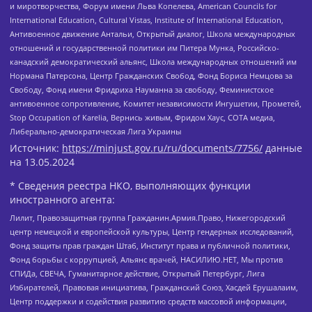
и миротворчества, Форум имени Льва Копелева, American Councils for
International Education, Cultural Vistas, Institute of International Education,
Антивоенное движение Антальи, Открытый диалог, Школа международных
отношений и государственной политики им Питера Мунка, Российско-
канадский демократический альянс, Школа международных отношений им
Нормана Патерсона, Центр Гражданских Свобод, Фонд Бориса Немцова за
Свободу, Фонд имени Фридриха Науманна за свободу, Феминистское
антивоенное сопротивление, Комитет независимости Ингушетии, Прометей,
Stop Occupation of Karelia, Вернись живым, Фридом Хаус, СОТА медиа,
Либерально-демократическая Лига Украины
Источник:
https://minjust.gov.ru/ru/documents/7756/
данные
на
13.05.2024
* Сведения реестра НКО, выполняющих функции
иностранного агента:
Лилит, Правозащитная группа Гражданин.Армия.Право, Нижегородский
центр немецкой и европейской культуры, Центр гендерных исследований,
Фонд защиты прав граждан Штаб, Институт права и публичной политики,
Фонд борьбы с коррупцией, Альянс врачей, НАСИЛИЮ.НЕТ, Мы против
СПИДа, СВЕЧА, Гуманитарное действие, Открытый Петербург, Лига
Избирателей, Правовая инициатива, Гражданский Союз, Хасдей Ерушалаим,
Центр поддержки и содействия развитию средств массовой информации,