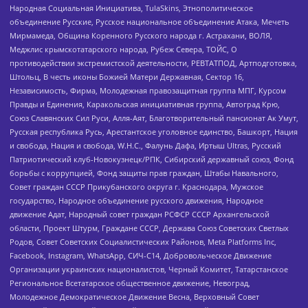
Народная Социальная Инициатива, TulaSkins, Этнополитическое
объединение Русские, Русское национальное объединение Атака, Мечеть
Мирмамеда, Община Коренного Русского народа г. Астрахани, ВОЛЯ,
Меджлис крымскотатарского народа, Рубеж Севера, ТОЙС, О
противодействии экстремистской деятельности, РЕВТАТПОД, Артподготовка,
Штольц, В честь иконы Божией Матери Державная, Сектор 16,
Независимость, Фирма, Молодежная правозащитная группа МПГ, Курсом
Правды и Единения, Каракольская инициативная группа, Автоград Крю,
Союз Славянских Сил Руси, Алля-Аят, Благотворительный пансионат Ак Умут,
Русская республика Русь, Арестантское уголовное единство, Башкорт, Нация
и свобода, Нация и свобода, W.H.С., Фалунь Дафа, Иртыш Ultras, Русский
Патриотический клуб-Новокузнецк/РПК, Сибирский державный союз, Фонд
борьбы с коррупцией, Фонд защиты прав граждан, Штабы Навального,
Совет граждан СССР Прикубанского округа г. Краснодара, Мужское
государство, Народное объединение русского движения, Народное
движение Адат, Народный совет граждан РСФСР СССР Архангельской
области, Проект Штурм, Граждане СССР, Держава Союз Советских Светлых
Родов, Совет Советских Социалистических Районов, Meta Platforms Inc,
Facebook, Instagram, WhatsApp, СИЧ-С14, Добровольческое Движение
Организации украинских националистов, Черный Комитет, Татарстанское
Региональное Всетатарское общественное движение, Невоград,
Молодежное Демократическое Движение Весна, Верховный Совет