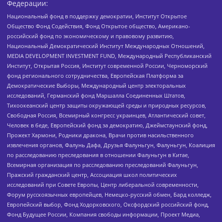
Федерации:
Национальный фонд в поддержку демократии, Институт Открытое
Общество Фонд Содействия, Фонд Открытое общество, Американо-
российский фонд по экономическому и правовому развитию,
Национальный Демократический Институт Международных Отношений,
MEDIA DEVELOPMENT INVESTMENT FUND, Международный Республиканский
Институт, Открытая Россия, Институт современной России, Черноморский
фонд регионального сотрудничества, Европейская Платформа за
Демократические Выборы, Международный центр электоральных
исследований, Германский фонд Маршалла Соединенных Штатов,
Тихоокеанский центр защиты окружающей среды и природных ресурсов,
Свободная Россия, Всемирный конгресс украинцев, Атлантический совет,
Человек в беде, Европейский фонд за демократию, Джеймстаунский фонд,
Прожект Хармони, Родники дракона, Врачи против насильственного
извлечения органов, Фалунь Дафа, Друзья Фалуньгун, Фалуньгун, Коалиция
по расследованию преследования в отношении Фалуньгун в Китае,
Всемирная организация по расследованию преследований Фалуньгун,
Пражский гражданский центр, Ассоциация школ политических
исследований при Совете Европы, Центр либеральной современности,
Форум русскоязычных европейцев, Немецко-русский обмен, Бард колледж,
Европейский выбор, Фонд Ходорковского, Оксфордский российский фонд,
Фонд Будущее России, Компания свободы информации, Проект Медиа,