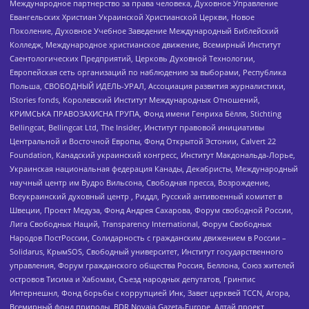
Международное партнерство за права человека, Духовное Управление
Евангельских Христиан Украинской Христианской Церкви, Новое
Поколение, Духовное Учебное Заведение Международный Библейский
Колледж, Международное христианское движение, Всемирный Институт
Саентологических Предприятий, Церковь Духовной Технологии,
Европейская сеть организаций по наблюдению за выборами, Республика
Польша, СВОБОДНЫЙ ИДЕЛЬ-УРАЛ, Ассоциация развития журналистики,
IStories fonds, Королевский Институт Международных Отношений,
КРИМСЬКА ПРАВОЗАХИСНА ГРУПА, Фонд имени Генриха Бёлля, Stichting
Bellingcat, Bellingcat Ltd, The Insider, Институт правовой инициативы
Центральной и Восточной Европы, Фонд Открытой Эстонии, Calvert 22
Foundation, Канадский украинский конгресс, Институт Макдональда-Лорье,
Украинская национальная федерация Канады, Декабристы, Международный
научный центр им Вудро Вильсона, Свободная пресса, Возрождение,
Всеукраинский духовный центр , Риддл, Русский антивоенный комитет в
Швеции, Проект Медуза, Фонд Андрея Сахарова, Форум свободной России,
Лига Свободных Наций, Transparеncy International, Форум Свободных
Народов ПостРоссии, Солидарность с гражданским движением в России –
Solidarus, КрымSOS, Свободный университет, Институт государственного
управления, Форум гражданского общества Россия, Беллона, Союз жителей
островов Тисима и Хабомаи, Съезд народных депутатов, Гринпис
Интернешнл, Фонд борьбы с коррупцией Инк, Завет церквей TCCN, Агора,
Всемирный фонд природы, BDR Novaja Gazeta-Europe, Алтай проект,