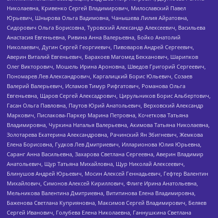
Николаевна, Кривенко Сергей Владимирович, Милославский Павел
Юрьевич, Шнырова Ольга Вадимовна, Чанышева Лилия Айратовна,
Сидорович Ольга Борисовна, Туровский Александр Алексеевич, Васильева
Анастасия Евгеньевна, Ривина Анна Валерьевна, Бойко Анатолий
Николаевич, Дугин Сергей Георгиевич, Пивоваров Андрей Сергеевич,
Аверин Виталий Евгеньевич, Барахоев Магомед Бекханович, Шарипков
Олег Викторович, Мошель Ирина Ароновна, Шведов Григорий Сергеевич,
Пономарев Лев Александрович, Каргалицкий Борис Юльевич, Созаев
Валерий Валерьевич, Исламов Тимур Рифгатович, Романова Ольга
Евгеньевна, Щаров Сергей Алексадрович, Цирульников Борис Альбертович,
Гасан Ольга Павловна, Паутов Юрий Анатольевич, Верховский Александр
Маркович, Пислакова-Паркер Марина Петровна, Кочеткова Татьяна
Владимировна, Чуркина Наталья Валерьевна, Акимова Татьяна Николаевна,
Золотарева Екатерина Александровна, Рачинский Ян Збигневич, Жемкова
Елена Борисовна, Гудков Лев Дмитриевич, Илларионова Юлия Юрьевна,
Саранг Анна Васильевна, Захарова Светлана Сергеевна, Аверин Владимир
Анатольевич, Щур Татьяна Михайловна, Щур Николай Алексеевич,
Блинушов Андрей Юрьевич, Мосин Алексей Геннадьевич, Гефтер Валентин
Михайлович, Симонов Алексей Кириллович, Флиге Ирина Анатольевна,
Мельникова Валентина Дмитриевна, Вититинова Елена Владимировна,
Баженова Светлана Куприяновна, Максимов Сергей Владимирович, Беляев
Сергей Иванович, Голубева Елена Николаевна, Ганнушкина Светлана