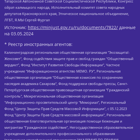
Татарской Автономной Советской Социалистической Республики, Конгресс
ойрат-калмыцкого народа, Исполнительный комитет совета народных
депутатов Красноярского края, Этническое национальное объединение,
ЛГБТ, Я.МЫ Сергей Фургал
Источник:
https://minjust.gov.ru/ru/documents/7822/
данные
на
03.05.2024
* Реестр иностранных агентов:
Калининградская региональная общественная организация "Экозащита!-Женсовет", Фонд содействия защите прав и свобод граждан "Общественный вердикт", Фонд "Институт Развития Свободы Информации", Частное учреждение "Информационное агентство МЕМО. РУ", Региональная общественная организация "Общественная комиссия по сохранению наследия академика Сахарова", Фонд поддержки свободы прессы, Санкт-Петербургская общественная правозащитная организация "Гражданский контроль", Межрегиональная общественная организация "Информационно-просветительский центр "Мемориал", Региональный Фонд "Центр Защиты Прав Средств Массовой Информации", с 05.12.2023 Фонд "Центр Защиты Прав Средств массовой информации", Региональная общественная благотворительная организация помощи беженцам и мигрантам "Гражданское содействие", Негосударственное образовательное учреждение дополнительного профессионального образования (повышение квалификации) специалистов "АКАДЕМИЯ ПО ПРАВАМ ЧЕЛОВЕКА", Свердловская региональная общественная организация "Сутяжник", Автономная некоммерческая организация "Центр независимых социологических исследований", Союз общественных объединений "Российский исследовательский центр по правам человека", Региональное общественное учреждение научно-информационный центр "МЕМОРИАЛ", Некоммерческая организация "Фонд защиты гласности", Автономная некоммерческая организация "Институт прав человека", Городская общественная организация "Екатеринбургское общество "МЕМОРИАЛ", Городская общественная организация "Рязанское историко-просветительское и правозащитное общество "Мемориал" (Рязанский Мемориал), Челябинский региональный орган общественной самодеятельности – женское общественное объединение "Женщины Евразии", Челябинский региональный орган общественной самодеятельности "Уральская правозащитная группа", Фонд содействия защите здоровья и социальной справедливости имени Андрея Рылькова, Автономная Некоммерческая Организация "Аналитический Центр Юрия Левады", Автономная некоммерческая организация социальной поддержки населения "Проект Апрель", Региональная общественная организация помощи женщинам и детям, находящимся в кризисной ситуации "Информационно-методический центр "Анна", Фонд содействия развитию массовых коммуникаций и правовому просвещению "Так-так-Так", Фонд содействия устойчивому развитию "Серебряная тайга", Свердловский региональный общественный фонд социальных проектов "Новое время", "Idel.Реалии", Кавказ.Реалии, Крым.Реалии, Телеканал Настоящее Время, Татаро-башкирская служба Радио Свобода (Azatliq Radiosi), Радио Свободная Европа/Радио Свобода (PCE/PC), "Сибирь.Реалии", "Фактограф", Благотворительный фонд помощи осужденным и их семьям, Автономная некоммерческая организация "Институт глобализации и социальных движений", Фонд "В защиту прав заключенных", Частное учреждение "Центр поддержки и содействия развитию средств массовой информации", Пензенский региональный общественный благотворительный фонд "Гражданский союз", "Север.Реалии", Некоммерческая организация Фонд "Правовая инициатива", Общество с ограниченной ответственностью "Радио Свободная Европа/Радио Свобода", Чешское информационное агентство "MEDIUM-ORIENT", Красноярская региональная общественная организация "Мы против СПИДа", Камалягин Денис Николаевич, Маркелов Сергей Евгеньевич, Пономарев Лев Александрович, Савицкая Людмила Алексеевна, Автономная некоммерческая организация "Центр по работе с проблемой насилия "НАСИЛИЮ.НЕТ", Межрегиональный профессиональный союз работников здравоохранения "Альянс врачей", Юридическое лицо, зарегистрированное в Латвийской Республике, SIA "Medusa Project" (регистрационный номер 40103797863, дата регистрации 10.06.2014), Некоммерческая организация "Фонд по борьбе с коррупцией", Автономная некоммерческая организация "Институт права и публичной политики", Баданин Роман Сергеевич, Гликин Максим Александрович, Железнова Мария Михайловна, Лукьянова Юлия Сергеевна, Маетная Елизавета Витальевна, Маняхин Петр Борисович, Чуракова Ольга Владимировна, Ярош Юлия Петровна, Юридическое лицо "The Insider SIA", зарегистрированное в Риге, Латвийская Республика (дата регистрации 26.06.2015), являющееся администратором доменного имени интернет-издания "The Insider SIA", https://theins.ru, Постернак Алексей Евгеньевич, Рубин Михаил Аркадьевич, Анин Роман Александрович, Юридическое лицо Istories fonds, зарегистрированное в Латвийской Республике (регистрационный номер 50008295751, дата регистрации 24.02.2020), Великовский Дмитрий Александрович, Долинина Ирина Николаевна, Мароховская Алеся Алексеевна, Шлейнов Роман Юрьевич, Шмагун Олеся Валентиновна, Общество с ограниченной ответственностью "Альтаир 2021", Общество с ограниченной ответственностью "Вега 2021", Общество с ограниченной ответственностью "Главный редактор 2021", Общество с ограниченной ответственностью "Ромашки монолит", Важенков Артем Валерьевич, Ивановская областная общественная организация "Центр гендерных исследований", Гурман Юрий Альбертович, Медиапроект "ОВД-Инфо", Егоров Владимир Владимирович, Жилинский Владимир Александрович, Общество с ограниченной ответственностью "ЗП", Иванова София Юрьевна, Карезина Инна Павловна, Кильтау Екатерина Викторовна, Петров Алексей Викторович, Пискунов Сергей Евгеньевич, Смирнов Сергей Сергеевич, Тихонов Михаил Сергеевич, Общество с ограниченной ответственностью "ЖУРНАЛИСТ-ИНОСТРАННЫЙ АГЕНТ", Арапова Галина Юрьевна, Вольтская Татьяна Анатольевна, Американская компания "Mason G.E.S. Anonymous Foundation" (США), являющаяся владельцем интернет-издания https://mnews.world/, Компания "Stichting Bellingcat", зарегистрированная в Нидерландах (дата регистрации 11.07.2018), Захаров Андрей Вячеславович, Клепиковская Екатерина Дмитриевна, Общество с ограниченной ответственностью "МЕМО", Перл Роман Александрович, Симонов Евгений Алексеевич, Соловьева Елена Анатольевна, Сотников Даниил Владимирович, Сурначева Елизавета Дмитриевна, Автономная некоммерческая организация по защите прав человека и информированию населения "Якутия – Наше Мнение", Общество с ограниченной ответственностью "Москоу диджитал медиа", с 26.01.2023 Общество с ограниченной ответственностью "Чайка Белые сады", Ветошкина Валерия Валерьевна, Заговора Максим Александрович, Межрегиональное общественное движение "Российская ЛГБТ - сеть", Оленичев Максим Владимирович, Павлов Иван Юрьевич, Скворцова Елена Сергеевна, Общество с ограниченной ответственностью "Как бы инагент", Кочетков Игорь Викторович, Общество с ограниченной ответственностью "Честные выборы", Еланчик Олег Александрович, Общество с ограниченной ответственностью "Нобелевский призыв", Гималова Регина Эмилевна, Григорьев Андрей Валерьевич, Григорьева Алина Александровна, Ассоциация по содействию защите прав призывников, альтернативнослужащих и военнослужащих "Правозащитная группа "Гражданин.Армия.Право", Хисамова Регина Фаритовна, Автономная некоммерческая организация по реализации социально-правовых программ "Лилит", Дальневосточное общественное движение "Маяк", Санкт-Петербургская ЛГБТ-инициативная группа "Выход", Инициативная группа ЛГБТ+ "Реверс", Алексеев Андрей Викторович, Бекбулатова Таисия Львовна, Беляев Иван Михайлович, Владыкина Елена Сергеевна, Гельман Марат Александрович, Никульшина Вероника Юрьевна, Толоконникова Надежда Андреевна, Шендерович Виктор Анатольевич, Общество с ограниченной ответственностью "Данное сообщение", Общество с ограниченной ответственностью Издательский дом "Новая глава", Айнбиндер Александра Александровна, Московский комьюнити-центр для ЛГБТ+инициатив, Благотворительный фонд развития филантропии, Deutsche Welle (Германия, Kurt-Schumacher-Strasse 3, 53113 Bonn), Борзунова Мария Михайловна, Воробьев Виктор Викторович, Голубева Анна Львовна, Константинова Алла Михайловна, Малкова Ирина Владимировна, Мурадов Мурад Абдулгалимович, Осетинская Елизавета Николаевна, Понасенков Евгений Николаевич, Ганапольский Матвей Юрьевич, Киселев Евгений Алексеевич, Борухович Ирина Григорьевна, Дремин Иван Тимофеевич, Дубровский Дмитрий Викторович, Красноярская региональная общественная организация поддержки и развития альтернативных образовательных технологий и межкультурных коммуникаций "ИНТЕРРА", Маяковская Екатерина Алексеевна, Фейгин Марк Захарович, Филимонов Андрей Викторович, Дзугкоева Регина Николаевна, Доброхотов Роман Александрович, Дудь Юрий Александрович, Елкин Сергей Владимирович, Кругликов Кирилл Игоревич, Сабунаева Мария Леонидовна, Семенов Алексей Владимирович, Шаинян Карен Багратович, Шульман Екатерина Михайловна, Асафьев Артур Валерьевич, Вахштайн Виктор Семенович, Венедиктов Алексей Алексеевич, Лушникова Екатерина Евгеньевна, Волков Леонид Михайлович, Невзоров Александр Глебович, Пархоменко Сергей Борисович, Сироткин Ярослав Николаевич, Кара-Мурза Владимир Владимирович, Баранова Наталья Владимировна, Гозман Леонид Яковлевич, Кагарлицкий Борис Юльевич, Климарев Михаил Валерьевич, Милов Владимир Станиславович, Автономная некоммерческая организация Краснодарский центр современного искусства "Типография", Моргенштерн Алишер Тагирович, Соболь Любовь Эдуардовна, Общество с ограниченной ответственностью "ЛИЗА НОРМ", Каспаров Гарри Кимович, Ходорковский Михаил Борисович, Общество с ограниченной ответственностью "Апрельские тезисы", Данилович Ирина Брониславовна, Кашин Олег Владимирович, Петров Николай Владимирович, Пивоваров Алексей Владимирович, Соколов Михаил Владимирович, Цветкова Юлия Владимировна, Чичваркин Евгений Александрович, Комитет против пыток/Команда против пыток, Общество с ограниченной ответственностью "Первый научный", Общество с ограниченной ответственностью "Вертолет и ко", Белоцерковская Вероника Борисовна, Кац Максим Евгеньевич, Лазарева Татьяна Юрьевна, Шаведдинов Руслан Табризович, Яшин Илья Валерьевич, Общество с ограниченной ответственностью "Иноагент ААВ", Алешковский Дмитрий Петрович, Альбац Евгения Марковна, Быков Дмитрий Львович, Галямина Юлия Евгеньевна, Лойко Сергей Леонидович, Мартынов Кирилл Константинович, Медведев Сергей Александрович, Крашенинников Федор Геннадиевич, Гордеева Катерина Вл