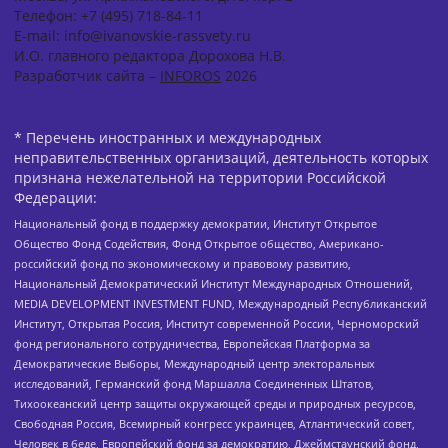
Телефон: +7 (495) 718-84-11
E-mail: info@ivanovskie-rassvety.ru
И.О. главного редактора Дорохова Н.В.
Разработчик сайта –
INFOROS
2026
* Перечень иностранных и международных
неправительственных организаций, деятельность которых
признана нежелательной на территории Российской
Федерации:
Национальный фонд в поддержку демократии, Институт Открытое
Общество Фонд Содействия, Фонд Открытое общество, Американо-
российский фонд по экономическому и правовому развитию,
Национальный Демократический Институт Международных Отношений,
MEDIA DEVELOPMENT INVESTMENT FUND, Международный Республиканский
Институт, Открытая Россия, Институт современной России, Черноморский
фонд регионального сотрудничества, Европейская Платформа за
Демократические Выборы, Международный центр электоральных
исследований, Германский фонд Маршалла Соединенных Штатов,
Тихоокеанский центр защиты окружающей среды и природных ресурсов,
Свободная Россия, Всемирный конгресс украинцев, Атлантический совет,
Человек в беде, Европейский фонд за демократию, Джеймстаунский фонд,