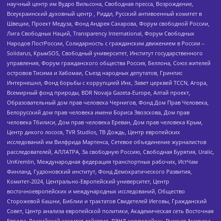
научный центр им Вудро Вильсона, Свободная пресса, Возрождение,
Всеукраинский духовный центр , Риддл, Русский антивоенный комитет в
Швеции, Проект Медуза, Фонд Андрея Сахарова, Форум свободной России,
Лига Свободных Наций, Transparеncy International, Форум Свободных
Народов ПостРоссии, Солидарность с гражданским движением в России –
Solidarus, КрымSOS, Свободный университет, Институт государственного
управления, Форум гражданского общества Россия, Беллона, Союз жителей
островов Тисима и Хабомаи, Съезд народных депутатов, Гринпис
Интернешнл, Фонд борьбы с коррупцией Инк, Завет церквей TCCN, Агора,
Всемирный фонд природы, BDR Novaja Gazeta-Europe, Алтай проект,
Образовательный дом прав человека Чернигов, Фонд Дом Прав Человека,
Белорусский дом прав человека имени Бориса Звозскова, Дом прав
человека Тбилиси, Дом прав человека Ереван, Дом прав человека Крым,
Центр дикого лосося, TVR Studios, ТВ Дождь, Центр европейских
исследований им Вилфрида Мартенса, Сетевое объединение журналистов
расследователей, АЛЛАТРА, За свободную Россию, Свободная Бурятия, Uralic,
UnKremlin, Международная федерация транспортных рабочих, ИстЧам
Финланд, Гудзоновский институт, Фонд Демократического Развития,
Комитет-2024, Центрально-Европейский университет, Центр
восточноевропейских и международных исследований, Общество
Сторожевой башни, Библии и трактатов Свидетелей Иеговы, Гражданский
Совет, Центр анализа европейской политики, Академическая сеть Восточная
Европа, Российский комитет действия, РЭНД корпорейшн, Русская Америка