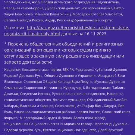
Челебиджихана, Азов, Партия исламского возрождения Таджикистана,
Народная самооборона, Дуббайский джамаат, московская ячейка, Батал-
Хаджи Белхороев, Маньяки Культ Убийц, Молодёжь Которая Улыбается,
Легион Свобода России, Айдар, Русский добровольческий корпус
Источник:
http://nac.gov.ru/terroristicheskie-i-ekstremistskie-
organizacii-i-materialy.html
данные на
16.11.2023
* Перечень общественных объединений и религиозных
организаций в отношении которых судом принято
вступившее в законную силу решение о ликвидации или
запрете деятельности:
Национал-большевистская партия, ВЕК РА, Рада земли Кубанской Духовно
Родовой Державы Русь, Община Духовного Управления Асгардской Веси
Беловодья, Славянская Община Капища Веды Перуна, Мужская Духовная
Семинария Староверов-Инглингов, Нурджулар, К Богодержавию, Таблиги
Джамаат, Свидетели Иеговы, Русское национальное единство, Национал-
социалистическое общество, Джамаат мувахидов, Объединенный Вилайат
Кабарды, Балкарии и Карачая, Союз славян, Ат-Такфир Валь-Хиджра, Пит
Буль, Национал-социалистическая рабочая партия России, Славянский союз,
Формат-18, Благородный Орден Дьявола, Армия воли народа,
Национальная Социалистическая Инициатива города Череповца, Духовно-
Родовая Держава Русь, Русское национальное единство, Древнерусской