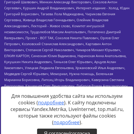
Для повышения удобства сайта мы используем
cookies (
подробнее
). К сайту подключены
сервисы Yandex.Metrika, LiveInternet, top.mail.ru,
Источник:
https://minjust.gov.ru/uploaded/files/reestr-
которые также используют файлы cookies
inostrannyih-agentov-22-03-2024.pdf
данные на
22.03.2024
(
подробнее
).
Я согласен/согласна