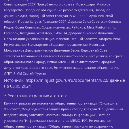
Совет граждан СССР Прикубанского округа г. Краснодара, Мужское
государство, Народное объединение русского движения, Народное
движение Адат, Народный совет граждан РСФСР СССР Архангельской
области, Проект Штурм, Граждане СССР, Держава Союз Советских Светлых
Родов, Совет Советских Социалистических Районов, Meta Platforms Inc,
Facebook, Instagram, WhatsApp, СИЧ-С14, Добровольческое Движение
Организации украинских националистов, Черный Комитет, Татарстанское
Региональное Всетатарское общественное движение, Невоград,
Молодежное Демократическое Движение Весна, Верховный Совет
Татарской Автономной Советской Социалистической Республики, Конгресс
ойрат-калмыцкого народа, Исполнительный комитет совета народных
депутатов Красноярского края, Этническое национальное объединение,
ЛГБТ, Я.МЫ Сергей Фургал
Источник:
https://minjust.gov.ru/ru/documents/7822/
данные
на
03.05.2024
* Реестр иностранных агентов:
Калининградская региональная общественная организация "Экозащита!-Женсовет", Фонд содействия защите прав и свобод граждан "Общественный вердикт", Фонд "Институт Развития Свободы Информации", Частное учреждение "Информационное агентство МЕМО. РУ", Региональная общественная организация "Общественная комиссия по сохранению наследия академика Сахарова", Фонд поддержки свободы прессы, Санкт-Петербургская общественная правозащитная организация "Гражданский контроль", Межрегиональная общественная организация "Информационно-просветительский центр "Мемориал", Региональный Фонд "Центр Защиты Прав Средств Массовой Информации", с 05.12.2023 Фонд "Центр Защиты Прав Средств массовой информации", Региональная общественная благотворительная организация помощи беженцам и мигрантам "Гражданское содействие", Негосударственное образовательное учреждение дополнительного профессионального образования (повышение квалификации) специалистов "АКАДЕМИЯ ПО ПРАВАМ ЧЕЛОВЕКА", Свердловская региональная общественная организация "Сутяжник", Автономная некоммерческая организация "Центр независимых социологических исследований", Союз общественных объединений "Российский исследовательский центр по правам человека", Региональное общественное учреждение научно-информационный центр "МЕМОРИАЛ", Некоммерческая организация "Фонд защиты гласности", Автономная некоммерческая организация "Институт прав человека", Городская общественная организация "Екатеринбургское общество "МЕМОРИАЛ", Городская общественная организация "Рязанское историко-просветительское и правозащитное общество "Мемориал" (Рязанский Мемориал), Челябинский региональный орган общественной самодеятельности – женское общественное объединение "Женщины Евразии", Челябинский региональный орган общественной самодеятельности "Уральская правозащитная группа", Фонд содействия защите здоровья и социальной справедливости имени Андрея Рылькова, Автономная Некоммерческая Организация "Аналитический Центр Юрия Левады", Автономная некоммерческая организация социальной поддержки населения "Проект Апрель", Региональная общественная организация помощи женщинам и детям, находящимся в кризисной ситуации "Информационно-методический центр "Анна", Фонд содействия развитию массовых коммуникаций и правовому просвещению "Так-так-Так", Фонд содействия устойчивому развитию "Серебряная тайга", Свердловский региональный общественный фонд социальных проектов "Новое время", "Idel.Реалии", Кавказ.Реалии, Крым.Реалии, Телеканал Настоящее Время, Татаро-башкирская служба Радио Свобода (Azatliq Radiosi), Радио Свободная Европа/Радио Свобода (PCE/PC), "Сибирь.Реалии", "Фактограф", Благотворительный фонд помощи осужденным и их семьям, Автономная некоммерческая организация "Институт глобализации и социальных движений", Фонд "В защиту прав заключенных", Частное учреждение "Центр поддержки и содействия развитию средств массовой информации", Пензенский региональный общественный благотворительный фонд "Гражданский союз", "Север.Реалии", Некоммерческая организация Фонд "Правовая инициатива", Общество с ограниченной ответственностью "Радио Свободная Европа/Радио Свобода", Чешское информационное агентство "MEDIUM-ORIENT", Красноярская региональная общественная организация "Мы против СПИДа", Камалягин Денис Николаевич, Маркелов Сергей Евгеньевич, Пономарев Лев Александрович, Савицкая Людмила Алексеевна, Автономная некоммерческая организация "Центр по работе с проблемой насилия "НАСИЛИЮ.НЕТ", Межрегиональный профессиональный союз работников здравоохранения "Альянс врачей", Юридическое лицо, зарегистрированное в Латвийской Республике, SIA "Medusa Project" (регистрационный номер 40103797863, дата регистрации 10.06.2014), Некоммерческая организация "Фонд по борьбе с коррупцией", Автономная некоммерческая организация "Институт права и публичной политики", Баданин Роман Сергеевич, Гликин Максим Александрович, Железнова Мария Михайловна, Лукьянова Юлия Сергеевна, Маетная Елизавета Витальевна, Маняхин Петр Борисович, Чуракова Ольга Владимировна, Ярош Юлия Петровна, Юридическое лицо "The Insider SIA", зарегистрированное в Риге, Латвийская Республика (дата регистрации 26.06.2015), являющееся администратором доменного имени интернет-издания "The Insider SIA", https://theins.ru, Постернак Алексей Евгеньевич, Рубин Михаил Аркадьевич, Анин Роман Александрович, Юридическое лицо Istories fonds, зарегистрированное в Латвийской Республике (регистрационный номер 50008295751, дата регистрации 24.02.2020), Великовский Дмитрий Александрович, Долинина Ирина Николаевна, Мароховская Алеся Алексеевна, Шлейнов Роман Юрьевич, Шмагун Олеся Валентиновна, Общество с ограниченной ответственностью "Альтаир 2021", Общество с ограниченной ответственностью "Вега 2021", Общество с ограниченной ответственностью "Главный редактор 2021", Общество с ограниченной ответственностью "Ромашки монолит", Важенков Артем Валерьевич, Ивановская областная общественная организация "Центр гендерных исследований", Гурман Юрий Альбертович, Медиапроект "ОВД-Инфо", Егоров Владимир Владимирович, Жилинский Владимир Александрович, Общество с ограниченной ответственностью "ЗП", Иванова София Юрьевна, Карезина Инна Павловна, Кильтау Екатерина Викторовна, Петров Алексей Викторович, Пискунов Сергей Евгеньевич, Смирнов Сергей Сергеевич, Тихонов Михаил Сергеевич, Общество с ограниченной ответственностью "ЖУРНАЛИСТ-ИНОСТРАННЫЙ АГЕНТ", Арапова Галина Юрьевна, Вольтская Татьяна Анатольевна, Американская компания "Mason G.E.S. Anonymous Foundation" (США), являющаяся владельцем интернет-издания https://mnews.world/, Компания "Stichting Bellingcat", зарегистрированная в Нидерландах (дата регистрации 11.07.2018), Захаров Андрей Вячеславович, Клепиковская Екатерина Дмитриевна, Общество с ограниченной ответственностью "МЕМО", Перл Роман Александрович, Симонов Евгений Алексеевич, Соловьева Елена Анатольевна, Сотников Даниил Владимирович, Сурначева Елизавета Дмитриевна, Автономная некоммерческая организация по защите прав человека и информированию населения "Якутия – Наше Мнение", Общество с ограниченной ответственностью "Москоу диджитал медиа", с 26.01.2023 Общество с ограниченной ответственностью "Чайка Белые сады", Ветошкина Валерия Валерьевна, Заговора Максим Александрович, Межрегиональное общественное движение "Российская ЛГБТ - сеть", Оленичев Максим Владимирович, Павлов Иван Юрьевич, Скворцова Елена Сергеевна, Общество с ограниченной ответственностью "Как бы инагент", Кочетков Игорь Викторович, Общество с ограниченной ответственностью "Честные выборы", Еланчик Олег Александрович, Общество с ограниченной ответственностью "Нобелевский призыв", Гималова Регина Эмилевна, Григорьев Андрей Валерьевич, Григорьева Алина Александровна, Ассоциация по содействию защите прав призывников, альтернативнослужащих и военнослужащих "Правозащитная группа "Гражданин.Армия.Право", Хисамова Регина Фаритовна, Автономная некоммерческая организация по реализации социально-правовых программ "Лилит", Дальневосточное общественное движение "Маяк", Санкт-Петербургская ЛГБТ-инициативная группа "Выход", Инициативная группа ЛГБТ+ "Реверс", Алексеев Андрей Викторович, Бекбулатова Таисия Львовна, Беляев Иван Михайлович, Владыкина Елена Сергеевна, Гельман Марат Александрович, Никульшина Вероника Юрьевна, Толоконникова Надежда Андреевна, Шендерович Виктор Анатольевич, Общество с ограниченной ответственностью "Данное сообщение", Общество с ограниченной ответственностью Издательский дом "Новая глава", Айнбиндер Александра Александровна, Московский комьюнити-центр для ЛГБТ+инициатив, Благотворительный фонд развития филантропии, Deutsche Welle (Германия, Kurt-Schumacher-Strasse 3, 53113 Bonn), Борзунова Мария Михайловна, Воробьев Виктор Викторович, Голубева Анна Львовна, Константинова Алла Михайловна, Малкова Ирина Владимировна, Мурадов Мурад Абдулгалимович, Осетинская Елизавета Николаевна, Понасенков Евгений Николаевич, Ганапольский Матвей Юрьевич, Киселев Евгений Алексеевич, Борухович Ирина Григорьевна, Дремин Иван Тимофеевич, Дубровский Дмитрий Викторович, Красноярская региональная общественная организация поддержки и развития альтернативных образовательных технологий и межкультурных коммуникаций "ИНТЕРРА", Маяковская Екатерина Алексеевна, Фейгин Марк Захарович, Филимонов Андрей Викторович, Дзугкоева Регина Николаевна, Доброхотов Роман Александрович, Дудь Юрий Александрович, Елкин Сергей Владимирович, Кругликов Кирилл Игоревич, Сабунаева Мария Леонидовна, Семенов Алексей Владимирович, Шаинян Карен Багратович, Шульман Екатерина Михайловна, Асафьев Артур Валерьевич, Вахштайн Виктор Семенович, Венедиктов Алексей Алексеевич, Лушникова Екатерина Евгеньевна, Волков Леонид Михайлович, Невзоров Александр Глебович, Пархоменко Сергей Борисович, Сироткин Ярослав Николаевич, Кара-Мурза Владимир Владимирович, Баранова Наталья Владимировна, Гозман Леонид Яковлевич, Кагарлицкий Борис Юльевич, Климарев Михаил Валерьевич, Милов Владимир Станиславович, Автономная некоммерческая организация Краснодарский центр современного искусства "Типография", Моргенштерн Алишер Тагирович, Соболь Любовь Эдуардовна, Общество с ограниченной ответственностью "ЛИЗА НОРМ", Каспаров Гарри Кимович, Ходорковский Михаил Борисович, Общество с ограниченной ответственностью "Апрельские тезисы", Данилович Ирина Брониславовна, Кашин Олег Владимирович, Петров Николай Владимирович, Пивоваров Алексей Владимирович, Соколов Михаил Владимирович, Цветкова Юлия Владимировна, Чичваркин Евгений Александрович, Комитет против пыток/Команда против пыток, Общество с ограниченной ответственностью "Первый научный", Общество с ограниченной ответственностью "Вертолет и ко", Белоцерковская Вероника Борисовна, Кац Максим Евгеньевич, Лазарева Татьяна Юрьевна, Шаведдинов Руслан Табризович, Яшин Илья Валерьевич, Общество с ограниченной ответственностью "Иноагент ААВ", Алешковский Дмитрий Петрович, Альбац Евгения Марковна, Быков Дмитрий Львович, Галямина Юлия Евгеньевна, Лойко Сергей Леонидович, Мартынов Кирилл Константинович, Медведев Сергей Александрович, Крашенинников Федор Геннадиевич, Гордеева Катерина Вл