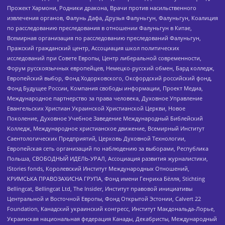
Прожект Хармони, Родники дракона, Врачи против насильственного
извлечения органов, Фалунь Дафа, Друзья Фалуньгун, Фалуньгун, Коалиция
по расследованию преследования в отношении Фалуньгун в Китае,
Всемирная организация по расследованию преследований Фалуньгун,
Пражский гражданский центр, Ассоциация школ политических
исследований при Совете Европы, Центр либеральной современности,
Форум русскоязычных европейцев, Немецко-русский обмен, Бард колледж,
Европейский выбор, Фонд Ходорковского, Оксфордский российский фонд,
Фонд Будущее России, Компания свободы информации, Проект Медиа,
Международное партнерство за права человека, Духовное Управление
Евангельских Христиан Украинской Христианской Церкви, Новое
Поколение, Духовное Учебное Заведение Международный Библейский
Колледж, Международное христианское движение, Всемирный Институт
Саентологических Предприятий, Церковь Духовной Технологии,
Европейская сеть организаций по наблюдению за выборами, Республика
Польша, СВОБОДНЫЙ ИДЕЛЬ-УРАЛ, Ассоциация развития журналистики,
IStories fonds, Королевский Институт Международных Отношений,
КРИМСЬКА ПРАВОЗАХИСНА ГРУПА, Фонд имени Генриха Бёлля, Stichting
Bellingcat, Bellingcat Ltd, The Insider, Институт правовой инициативы
Центральной и Восточной Европы, Фонд Открытой Эстонии, Calvert 22
Foundation, Канадский украинский конгресс, Институт Макдональда-Лорье,
Украинская национальная федерация Канады, Декабристы, Международный