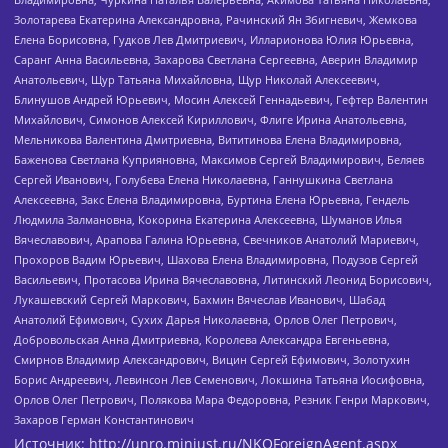
Золотарева Екатерина Александровна, Рачинский Ян Збигневич, Жемкова
Елена Борисовна, Гудков Лев Дмитриевич, Илларионова Юлия Юрьевна,
Саранг Анна Васильевна, Захарова Светлана Сергеевна, Аверин Владимир
Анатольевич, Щур Татьяна Михайловна, Щур Николай Алексеевич,
Блинушов Андрей Юрьевич, Мосин Алексей Геннадьевич, Гефтер Валентин
Михайлович, Симонов Алексей Кириллович, Флиге Ирина Анатольевна,
Мельникова Валентина Дмитриевна, Вититинова Елена Владимировна,
Баженова Светлана Куприяновна, Максимов Сергей Владимирович, Беляев
Сергей Иванович, Голубева Елена Николаевна, Ганнушкина Светлана
Алексеевна, Закс Елена Владимировна, Буртина Елена Юрьевна, Гендель
Людмила Залмановна, Кокорина Екатерина Алексеевна, Шуманов Илья
Вячеславович, Арапова Галина Юрьевна, Свечников Анатолий Мариевич,
Прохоров Вадим Юрьевич, Шахова Елена Владимировна, Подузов Сергей
Васильевич, Протасова Ирина Вячеславовна, Литинский Леонид Борисович,
Лукашевский Сергей Маркович, Бахмин Вячеслав Иванович, Шабад
Анатолий Ефимович, Сухих Дарья Николаевна, Орлов Олег Петрович,
Добровольская Анна Дмитриевна, Королева Александра Евгеньевна,
Смирнов Владимир Александрович, Вицин Сергей Ефимович, Золотухин
Борис Андреевич, Левинсон Лев Семенович, Локшина Татьяна Иосифовна,
Орлов Олег Петрович, Полякова Мара Федоровна, Резник Генри Маркович,
Захаров Герман Константинович
Источник:
http://unro.minjust.ru/NKOForeignAgent.aspx