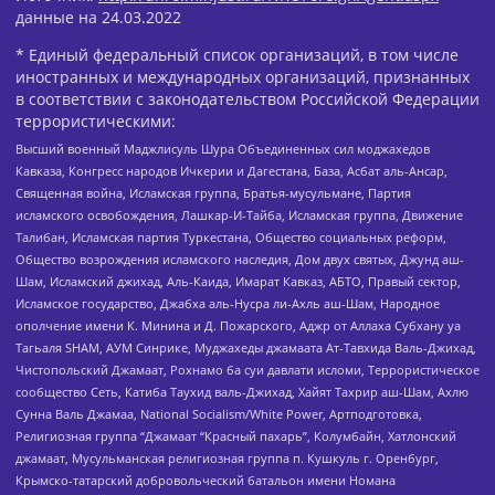
данные на
24.03.2022
* Единый федеральный список организаций, в том числе
иностранных и международных организаций, признанных
в соответствии с законодательством Российской Федерации
террористическими:
Высший военный Маджлисуль Шура Объединенных сил моджахедов
Кавказа, Конгресс народов Ичкерии и Дагестана, База, Асбат аль-Ансар,
Священная война, Исламская группа, Братья-мусульмане, Партия
исламского освобождения, Лашкар-И-Тайба, Исламская группа, Движение
Талибан, Исламская партия Туркестана, Общество социальных реформ,
Общество возрождения исламского наследия, Дом двух святых, Джунд аш-
Шам, Исламский джихад, Аль-Каида, Имарат Кавказ, АБТО, Правый сектор,
Исламское государство, Джабха аль-Нусра ли-Ахль аш-Шам, Народное
ополчение имени К. Минина и Д. Пожарского, Аджр от Аллаха Субхану уа
Тагьаля SHAM, АУМ Синрике, Муджахеды джамаата Ат-Тавхида Валь-Джихад,
Чистопольский Джамаат, Рохнамо ба суи давлати исломи, Террористическое
сообщество Сеть, Катиба Таухид валь-Джихад, Хайят Тахрир аш-Шам, Ахлю
Сунна Валь Джамаа, National Socialism/White Power, Артподготовка,
Религиозная группа “Джамаат “Красный пахарь”, Колумбайн, Хатлонский
джамаат, Мусульманская религиозная группа п. Кушкуль г. Оренбург,
Крымско-татарский добровольческий батальон имени Номана