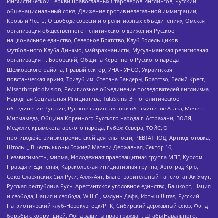
Инглистической церкви Православных Староверов-Инглингов, Русский
общенациональный союз, Движение против нелегальной иммиграции,
Кровь и Честь, О свободе совести и о религиозных объединениях, Омская
организация общественного политического движения Русское
национальное единство, Северное Братство, Клуб Болельщиков
Футбольного Клуба Динамо, Файзрахманисты, Мусульманская религиозная
организация п. Боровский, Община Коренного Русского народа
Щелковского района, Правый сектор, УНА - УНСО, Украинская
повстанческая армия, Тризуб им. Степана Бандеры, Братство, Белый Крест,
Misanthropic division, Религиозное объединение последователей инглиизма,
Народная Социальная Инициатива, TulaSkins, Этнополитическое
объединение Русские, Русское национальное объединение Атака, Мечеть
Мирмамеда, Община Коренного Русского народа г. Астрахани, ВОЛЯ,
Меджлис крымскотатарского народа, Рубеж Севера, ТОЙС, О
противодействии экстремистской деятельности, РЕВТАТПОД, Артподготовка,
Штольц, В честь иконы Божией Матери Державная, Сектор 16,
Независимость, Фирма, Молодежная правозащитная группа МПГ, Курсом
Правды и Единения, Каракольская инициативная группа, Автоград Крю,
Союз Славянских Сил Руси, Алля-Аят, Благотворительный пансионат Ак Умут,
Русская республика Русь, Арестантское уголовное единство, Башкорт, Нация
и свобода, Нация и свобода, W.H.С., Фалунь Дафа, Иртыш Ultras, Русский
Патриотический клуб-Новокузнецк/РПК, Сибирский державный союз, Фонд
борьбы с коррупцией, Фонд защиты прав граждан, Штабы Навального,