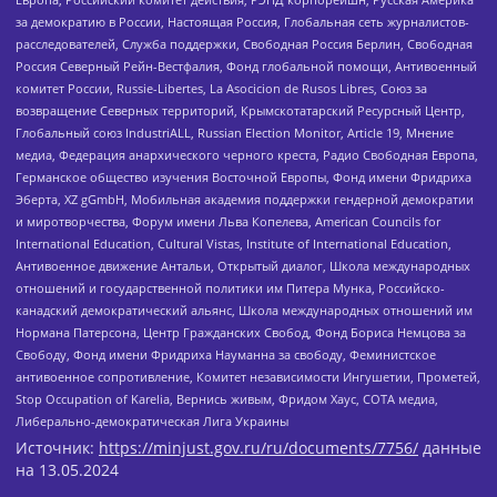
за демократию в России, Настоящая Россия, Глобальная сеть журналистов-
расследователей, Служба поддержки, Свободная Россия Берлин, Свободная
Россия Северный Рейн-Вестфалия, Фонд глобальной помощи, Антивоенный
комитет России, Russie-Libertes, La Asocicion de Rusos Libres, Союз за
возвращение Северных территорий, Крымскотатарский Ресурсный Центр,
Глобальный союз IndustriALL, Russian Election Monitor, Article 19, Мнение
медиа, Федерация анархического черного креста, Радио Свободная Европа,
Германское общество изучения Восточной Европы, Фонд имени Фридриха
Эберта, XZ gGmbH, Мобильная академия поддержки гендерной демократии
и миротворчества, Форум имени Льва Копелева, American Councils for
International Education, Cultural Vistas, Institute of International Education,
Антивоенное движение Антальи, Открытый диалог, Школа международных
отношений и государственной политики им Питера Мунка, Российско-
канадский демократический альянс, Школа международных отношений им
Нормана Патерсона, Центр Гражданских Свобод, Фонд Бориса Немцова за
Свободу, Фонд имени Фридриха Науманна за свободу, Феминистское
антивоенное сопротивление, Комитет независимости Ингушетии, Прометей,
Stop Occupation of Karelia, Вернись живым, Фридом Хаус, СОТА медиа,
Либерально-демократическая Лига Украины
Источник:
https://minjust.gov.ru/ru/documents/7756/
данные
на
13.05.2024