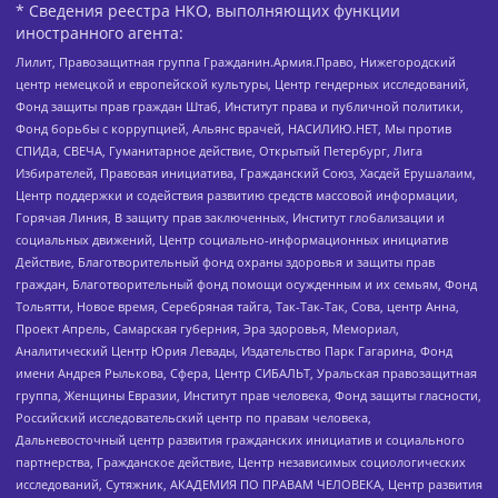
* Сведения реестра НКО, выполняющих функции
иностранного агента:
Лилит, Правозащитная группа Гражданин.Армия.Право, Нижегородский
центр немецкой и европейской культуры, Центр гендерных исследований,
Фонд защиты прав граждан Штаб, Институт права и публичной политики,
Фонд борьбы с коррупцией, Альянс врачей, НАСИЛИЮ.НЕТ, Мы против
СПИДа, СВЕЧА, Гуманитарное действие, Открытый Петербург, Лига
Избирателей, Правовая инициатива, Гражданский Союз, Хасдей Ерушалаим,
Центр поддержки и содействия развитию средств массовой информации,
Горячая Линия, В защиту прав заключенных, Институт глобализации и
социальных движений, Центр социально-информационных инициатив
Действие, Благотворительный фонд охраны здоровья и защиты прав
граждан, Благотворительный фонд помощи осужденным и их семьям, Фонд
Тольятти, Новое время, Серебряная тайга, Так-Так-Так, Сова, центр Анна,
Проект Апрель, Самарская губерния, Эра здоровья, Мемориал,
Аналитический Центр Юрия Левады, Издательство Парк Гагарина, Фонд
имени Андрея Рылькова, Сфера, Центр СИБАЛЬТ, Уральская правозащитная
группа, Женщины Евразии, Институт прав человека, Фонд защиты гласности,
Российский исследовательский центр по правам человека,
Дальневосточный центр развития гражданских инициатив и социального
партнерства, Гражданское действие, Центр независимых социологических
исследований, Сутяжник, АКАДЕМИЯ ПО ПРАВАМ ЧЕЛОВЕКА, Центр развития