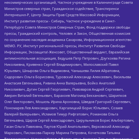
некоммерческих организаций, Частное учреждение в Калининграде Совета
Министров северных стран, Гражданское содействие, Трансперенси
Интернешнл-Р, Центр Защиты Прав Средств Массовой Информации,
Институт развития прессы - Сибирь, Частное учреждение в Санкт-
Петербурге Совета Министров Северных Стран, Фонд поддержки свободы
прессы, Гражданский контроль, Человек и Закон, Общественная комиссия
по сохранению наследия академика Сахарова, Информационное агентство
МЕМО. РУ, Институт региональной прессы, Институт Развития Свободы
Информации, Экозащита!-Женсовет, Общественный вердикт, Евразийская
антимонопольная ассоциация, Бедушев Петр Петрович, Дзугкоева Регина
Николаевна, Кривенко Сергей Владимирович, Милославский Павел
Юрьевич, Шнырова Ольга Вадимовна, Чанышева Лилия Айратовна,
Сидорович Ольга Борисовна, Туровский Александр Алексеевич, Васильева
Анастасия Евгеньевна, Ривина Анна Валерьевна, Бойко Анатолий
Николаевич, Дугин Сергей Георгиевич, Пивоваров Андрей Сергеевич,
Аверин Виталий Евгеньевич, Барахоев Магомед Бекханович, Шарипков
Олег Викторович, Мошель Ирина Ароновна, Шведов Григорий Сергеевич,
Пономарев Лев Александрович, Каргалицкий Борис Юльевич, Созаев
Валерий Валерьевич, Исламов Тимур Рифгатович, Романова Ольга
Евгеньевна, Щаров Сергей Алексадрович, Цирульников Борис Альбертович,
Гасан Ольга Павловна, Паутов Юрий Анатольевич, Верховский Александр
Маркович, Пислакова-Паркер Марина Петровна, Кочеткова Татьяна
Владимировна, Чуркина Наталья Валерьевна, Акимова Татьяна Николаевна,